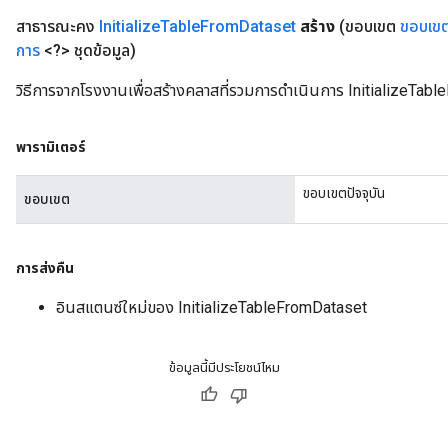
สาธารณะคง
Initialize
Table
From
Dataset
สร้าง
(ขอบเขต
ขอบเข
การ
<?> ชุดข้อมูล)
วิธีการจากโรงงานเพื่อสร้างคลาสที่รวมการดำเนินการ InitializeTab
rs
mParameters
พารามิเตอร์
rs
Parameters
ขอบเขตปัจจุบัน
ขอบเขต
rParameters
Parameters
การส่งคืน
ters
arameters
อินสแตนซ์ใหม่ของ InitializeTableFromDataset
meters
rs
tDescentParameters
ข้อมูลนี้มีประโยชน์ไหม