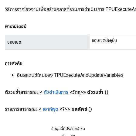
วิธีการจากโรงงานเพื่อสร้างคลาสที่รวมการดำเนินการ TPUExecuteA
พารามิเตอร์
ขอบเขตปัจจุบัน
ขอบเขต
การส่งคืน
อินสแตนซ์ใหม่ของ TPUExecuteAndUpdateVariables
ตัววนซ้ำสาธารณะ <
ตัวดำเนินการ
<วัตถุ>>
ตัววนซ้ำ
()
รายการสาธารณะ <
เอาท์พุต
<?>>
ผลลัพธ์
()
ข้อมูลนี้มีประโยชน์ไหม