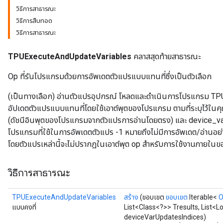
วิธีการสาธารณะ
วิธีการสืบทอด
วิธีการสาธารณะ
TPUExecuteAndUpdateVariables
คลาสสุดท้ายสาธารณะ
Op ที่รันโปรแกรมด้วยการอัพเดตตัวแปรแบบแทนที่ซึ่งเป็นตัวเลือก
(เป็นทางเลือก) อ่านตัวแปรอุปกรณ์ โหลดและดำเนินการโปรแกรม TPU
อัปเดตตัวแปรแบบแทนที่โดยใช้เอาต์พุตของโปรแกรม ตามที่ระบุไว้ใ
(ดัชนีอินพุตของโปรแกรมจากตัวแปรการอ่านโดยตรง) และ device_va
โปรแกรมที่ใช้ในการอัพเดตตัวแปร -1 หมายถึงไม่มีการอัพเดต/อ่านอย่
โดยตัวแปรเหล่านี้จะไม่ปรากฏในเอาต์พุต op สำหรับการใช้งานภาย
วิธีการสาธารณะ
TPUExecuteAndUpdateVariables
สร้าง
(ขอบเขต
ขอบเขต
Iterable<
O
แบบคงที่
List<Class<?>> Tresults, List<
deviceVarUpdatesIndices)