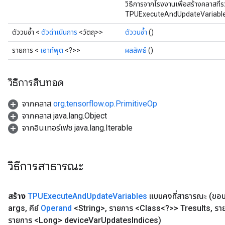
วิธีการจากโรงงานเพื่อสร้างคลาสที่
TPUExecuteAndUpdateVariables
ตัววนซ้ำ <
ตัวดำเนินการ
<วัตถุ>>
ตัววนซ้ำ
()
รายการ <
เอาท์พุต
<?>>
ผลลัพธ์
()
วิธีการสืบทอด
จากคลาส
org.tensorflow.op.PrimitiveOp
จากคลาส java.lang.Object
จากอินเทอร์เฟซ java.lang.Iterable
วิธีการสาธารณะ
สร้าง
TPUExecute
And
Update
Variables
แบบคงที่สาธารณะ
(ขอ
args
,
คีย์
Operand
<String>
,
รายการ <Class<?>> Tresults
,
ราย
รายการ <Long> device
Var
Updates
Indices)