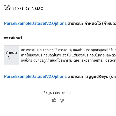
วิธีการสาธารณะ
Requantize
ize
AndReluAndRequantize
Parse
Example
Dataset
V2
.
Options
สาธารณะ
กำหนดไว้
(กำหนดส
u
uAndRequantize
พารามิเตอร์
สตริงที่ระบุระดับ op ที่จะใช้ การควบคุมเชิงกำหนดว่าชุดข้อมูลจะได้รั
AndRelu
กำหนด
หากไม่มีองค์ประกอบถัดไปที่จะส่งคืน แต่มีองค์ประกอบในภายหลัง ตัวเลือ
ไว้
AndReluAndRequantize
บ่งชี้ว่าระดับควรถูกกำหนดโดยพารามิเตอร์ `experimental_deter
ize
Parse
Example
Dataset
V2
.
Options
สาธารณะ
ragged
Keys
(รา
Requantize
ize
ข้อมูลนี้มีประโยชน์ไหม