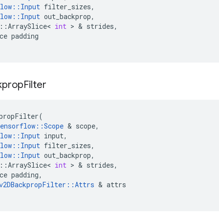
low
::
Input
filter_sizes
,
low
::
Input
out_backprop
,
::
ArraySlice
<
int
>
&
strides
,
ce
padding
kprop
Filter
propFilter
(
ensorflow
::
Scope
&
scope
,
low
::
Input
input
,
low
::
Input
filter_sizes
,
low
::
Input
out_backprop
,
::
ArraySlice
<
int
>
&
strides
,
ce
padding
,
v2DBackpropFilter
::
Attrs
&
attrs