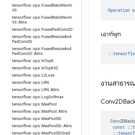
tensorflow
::
ops
::
Fused
Batch
Norm
Operation
 o
V3
tensorflow
::
ops
::
Fused
Batch
Norm
V3
::
Attrs
tensorflow
::
ops
::
Fused
Pad
Conv2D
เอาท์พุท
tensorflow
::
ops
::
Fused
Resize
And
Pad
Conv2D
tensorflow
::
ops
::
Fused
Resize
And
::
tensorfl
Pad
Conv2D
::
Attrs
tensorflow
::
ops
::
In
Top
K
tensorflow
::
ops
::
In
Top
KV2
tensorflow
::
ops
::
L2Loss
งานสาธาร
tensorflow
::
ops
::
LRN
tensorflow
::
ops
::
LRN
::
Attrs
tensorflow
::
ops
::
Log
Softmax
Conv2DBac
tensorflow
::
ops
::
Max
Pool
tensorflow
::
ops
::
Max
Pool
::
Attrs
tensorflow
::
ops
::
Max
Pool3D
Conv2DBack
tensorflow
::
ops
::
Max
Pool3D
::
Attrs
const
::
t
::
tensorf
tensorflow
::
ops
::
Max
Pool3DGrad