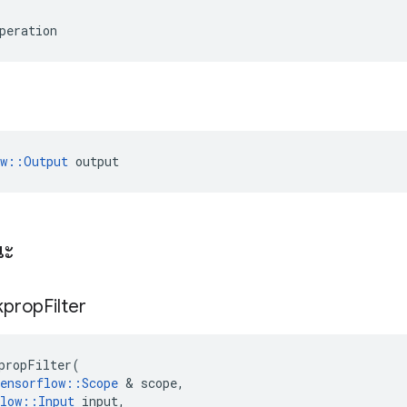
peration
ow::Output
 output
ณะ
kprop
Filter
propFilter
(
ensorflow
::
Scope
&
scope
,
low
::
Input
input
,