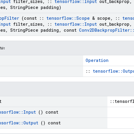
Input
filter
_
sizes
,
::
tensorflow
::
Input
out
_
backprop
,
des
,
String
Piece padding)
op
Filter
(const
::
tensorflow
::
Scope
& scope
,
::
tens
Input
filter
_
sizes
,
::
tensorflow
::
Input
out
_
backprop
,
des
,
String
Piece padding
,
const
Conv2DBackprop
Filter
:
รณะ
Operation
::
tensorflow::Outp
t
::tensorf
nsorflow
::
Input
() const
nsorflow
::
Output
() const