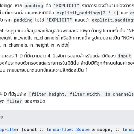
ddings: หาก
padding
คือ
"EXPLICIT"
รายการของจำนวนช่องว่างภาย
ยในที่แทรกก่อนและหลังมิติคือ
explicit_paddings[2 * i]
และ
e
ับ หาก
padding
ไม่ใช่
"EXPLICIT"
แสดงว่า
explicit_padding
: ระบุรูปแบบข้อมูลของข้อมูลอินพุตและเอาต์พุต ด้วยรูปแบบเริ่มต้น "N
height, in_width, in_channels] หรืออีกทางหนึ่ง รูปแบบอาจเป็น "NCHW"
h, in_channels, in_height, in_width]
ทนเซอร์ 1-D ที่มีความยาว 4. ปัจจัยการขยายสำหรับแต่ละมิติของ
input
ห
งองค์ประกอบตัวกรองแต่ละรายการในมิตินั้น ลำดับมิติถูกกำหนดโดยค่าข
นบน การขยายขนาดแบทช์และความลึกต้องเป็น 1
4-D ที่มีรูปร่าง
[filter_height, filter_width, in_channel
พุต
filter
ของการบิด
าย
op
Filter
(const
::
tensorflow
::
Scope
& scope
,
::
tens