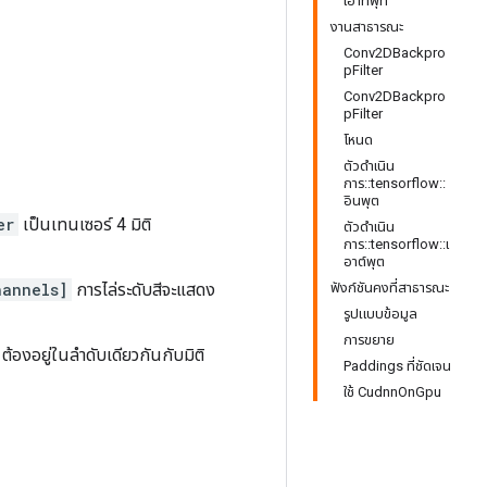
เอาท์พุท
งานสาธารณะ
Conv2DBackpro
pFilter
Conv2DBackpro
pFilter
โหนด
ตัวดำเนิน
การ::tensorflow::
อินพุต
er
เป็นเทนเซอร์ 4 มิติ
ตัวดำเนิน
การ::tensorflow::เ
อาต์พุต
hannels]
การไล่ระดับสีจะแสดง
ฟังก์ชันคงที่สาธารณะ
รูปแบบข้อมูล
การขยาย
้องอยู่ในลำดับเดียวกันกับมิติ
Paddings ที่ชัดเจน
ใช้ CudnnOnGpu