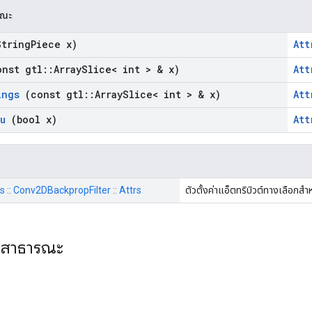
รณะ
tring
Piece x)
Att
nst gtl
::
Array
Slice< int > & x)
Att
ings
(const gtl
::
Array
Slice< int > & x)
Att
u
(bool x)
Att
ps :: Conv2DBackpropFilter :: Attrs
ตัวตั้งค่าแอ็ตทริบิวต์ทางเลือกสำ
ะสาธารณะ
ร