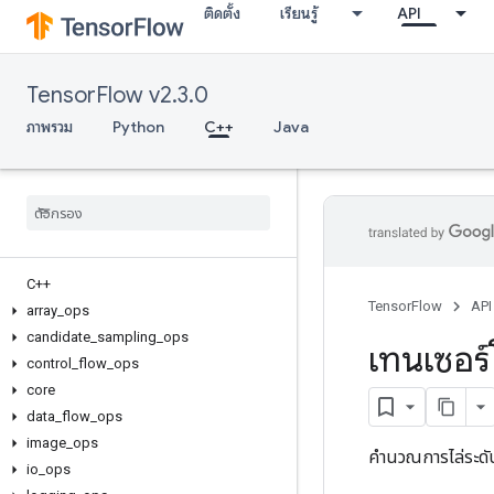
ติดตั้ง
เรียนรู้
API
TensorFlow v2.3.0
ภาพรวม
Python
C++
Java
C++
TensorFlow
API
array
_
ops
candidate
_
sampling
_
ops
เทนเซอร์
control
_
flow
_
ops
core
data
_
flow
_
ops
image
_
ops
คำนวณการไล่ระดั
io
_
ops