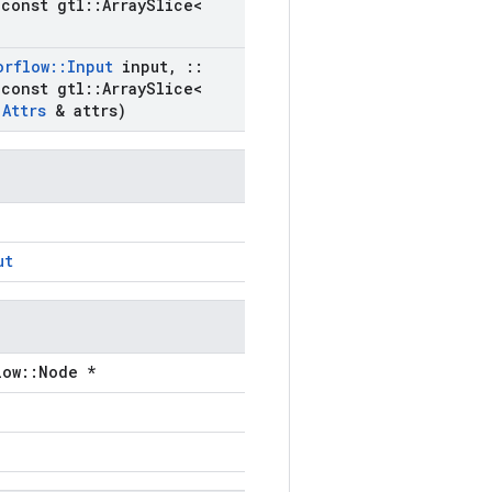
const gtl
::
Array
Slice<
orflow
::
Input
input
,
::
const gtl
::
Array
Slice<
:
Attrs
& attrs)
ut
low::Node *