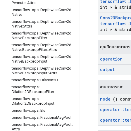
tensorflow
::
Permute
::
Attrs
int > & stri
tensorflow
::
ops
::
Depthwise
Conv2d
Native
Conv2DBackpr
tensorflow
::
ops
::
Depthwise
Conv2d
tensorflow
::
Native
::
Attrs
int > & stri
tensorflow
::
ops
::
Depthwise
Conv2d
Native
Backprop
Filter
tensorflow
::
ops
::
Depthwise
Conv2d
คุณลักษณะสาธา
Native
Backprop
Filter
::
Attrs
tensorflow
::
ops
::
Depthwise
Conv2d
operation
Native
Backprop
Input
tensorflow
::
ops
::
Depthwise
Conv2d
output
Native
Backprop
Input
::
Attrs
tensorflow
::
ops
::
Dilation2D
งานสาธารณะ
tensorflow
::
ops
::
Dilation2DBackprop
Filter
node
() cons
tensorflow
::
ops
::
Dilation2DBackprop
Input
operator
::
te
tensorflow
::
ops
::
Elu
tensorflow
::
ops
::
Fractional
Avg
Pool
operator
::
te
tensorflow
::
ops
::
Fractional
Avg
Pool
::
Attrs