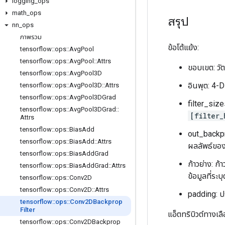
logging
_
ops
math
_
ops
สรุป
nn
_
ops
ภาพรวม
ข้อโต้แย้ง:
tensorflow
::
ops
::
Avg
Pool
tensorflow
::
ops
::
Avg
Pool
::
Attrs
ขอบเขต: วัต
tensorflow
::
ops
::
Avg
Pool3D
อินพุต: 4-D 
tensorflow
::
ops
::
Avg
Pool3D
::
Attrs
tensorflow
::
ops
::
Avg
Pool3DGrad
filter_siz
tensorflow
::
ops
::
Avg
Pool3DGrad
::
[filter_
Attrs
tensorflow
::
ops
::
Bias
Add
out_backpro
tensorflow
::
ops
::
Bias
Add
::
Attrs
ผลลัพธ์ขอ
tensorflow
::
ops
::
Bias
Add
Grad
ก้าวย่าง: ก
tensorflow
::
ops
::
Bias
Add
Grad
::
Attrs
ข้อมูลที่ระ
tensorflow
::
ops
::
Conv2D
tensorflow
::
ops
::
Conv2D
::
Attrs
padding: ปร
tensorflow
::
ops
::
Conv2DBackprop
Filter
แอ็ตทริบิวต์ทางเลื
tensorflow
::
ops
::
Conv2DBackprop