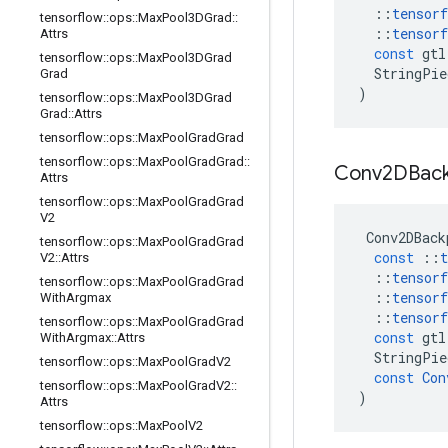
::
tensorf
tensorflow
::
ops
::
Max
Pool3DGrad
::
::
tensorf
Attrs
const
gtl
tensorflow
::
ops
::
Max
Pool3DGrad
StringPie
Grad
)
tensorflow
::
ops
::
Max
Pool3DGrad
Grad
::
Attrs
tensorflow
::
ops
::
Max
Pool
Grad
Grad
tensorflow
::
ops
::
Max
Pool
Grad
Grad
::
Conv2DBac
Attrs
tensorflow
::
ops
::
Max
Pool
Grad
Grad
V2
Conv2DBack
tensorflow
::
ops
::
Max
Pool
Grad
Grad
const
::
t
V2
::
Attrs
::
tensorf
tensorflow
::
ops
::
Max
Pool
Grad
Grad
::
tensorf
With
Argmax
::
tensorf
tensorflow
::
ops
::
Max
Pool
Grad
Grad
const
gtl
With
Argmax
::
Attrs
StringPie
tensorflow
::
ops
::
Max
Pool
Grad
V2
const
Con
tensorflow
::
ops
::
Max
Pool
Grad
V2
::
)
Attrs
tensorflow
::
ops
::
Max
Pool
V2