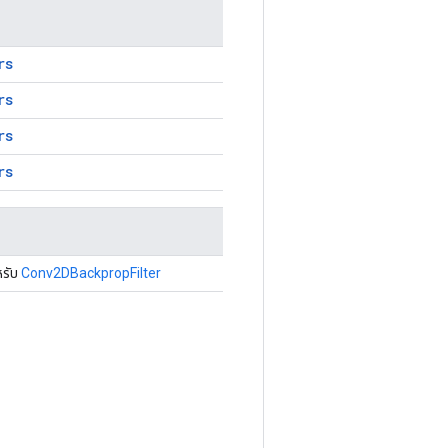
rs
rs
rs
rs
หรับ
Conv2DBackpropFilter