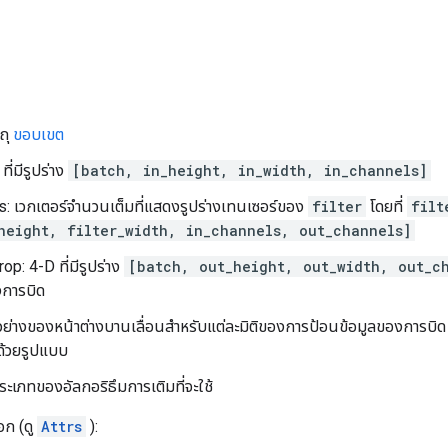
ถุ
ขอบเขต
ที่มีรูปร่าง
[batch, in_height, in_width, in_channels]
es: เวกเตอร์จำนวนเต็มที่แสดงรูปร่างเทนเซอร์ของ
filter
โดยที่
filt
height, filter_width, in_channels, out_channels]
p: 4-D ที่มีรูปร่าง
[batch, out_height, out_width, out_c
งการบิด
้าวย่างของหน้าต่างบานเลื่อนสำหรับแต่ละมิติของการป้อนข้อมูลของการบิด ต
บุด้วยรูปแบบ
ะเภทของอัลกอริธึมการเติมที่จะใช้
อก (ดู
Attrs
):