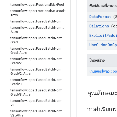
tensorflow
::
ops
::
Fractional
Max
Pool
ฟังก์ชันคงที่สาธา
tensorflow
::
ops
::
Fractional
Max
Pool
::
Attrs
Data
Format
(S
tensorflow
::
ops
::
Fused
Batch
Norm
Dilations
(co
tensorflow
::
ops
::
Fused
Batch
Norm
::
Attrs
Explicit
Padd
tensorflow
::
ops
::
Fused
Batch
Norm
Grad
Use
Cudnn
On
Gp
tensorflow
::
ops
::
Fused
Batch
Norm
Grad
::
Attrs
tensorflow
::
ops
::
Fused
Batch
Norm
โครงสร้าง
Grad
V2
tensorflow
::
ops
::
Fused
Batch
Norm
เทนเซอร์โฟลว์ :: o
Grad
V2
::
Attrs
tensorflow
::
ops
::
Fused
Batch
Norm
Grad
V3
tensorflow
::
ops
::
Fused
Batch
Norm
คุณลักษณ
Grad
V3
::
Attrs
tensorflow
::
ops
::
Fused
Batch
Norm
V2
การดำเนินกา
tensorflow
::
ops
::
Fused
Batch
Norm
V2
::
Attrs