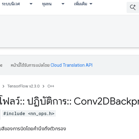
ระบบนิเวศ
ชุมชน
เพิ่มเติม
หน้านี้ได้รับการแปลโดย
Cloud Translation API
TensorFlow v2.3.0
C++
โฟลว์
::
ปฏิบัติการ
::
Conv2DBackp
#include <nn_ops.h>
บสีของการบิดโดยคำนึงถึงตัวกรอง