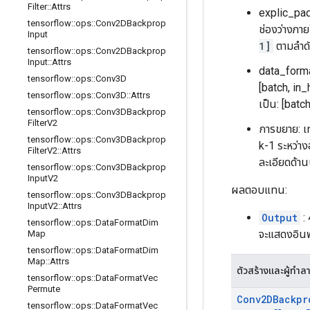
Filter
::
Attrs
explic_pa
tensorflow
::
ops
::
Conv2DBackprop
ช่องว่างภา
Input
1]
ตามลำด
tensorflow
::
ops
::
Conv2DBackprop
Input
::
Attrs
data_format
tensorflow
::
ops
::
Conv3D
[batch, in_
tensorflow
::
ops
::
Conv3D
::
Attrs
เป็น: [batc
tensorflow
::
ops
::
Conv3DBackprop
Filter
V2
การขยาย: เ
tensorflow
::
ops
::
Conv3DBackprop
k-1 ระหว่า
Filter
V2
::
Attrs
ละเอียดด้า
tensorflow
::
ops
::
Conv3DBackprop
Input
V2
ผลตอบแทน:
tensorflow
::
ops
::
Conv3DBackprop
Input
V2
::
Attrs
Output
: 
tensorflow
::
ops
::
Data
Format
Dim
จะแสดงอิน
Map
tensorflow
::
ops
::
Data
Format
Dim
Map
::
Attrs
ตัวสร้างและผู้ทำล
tensorflow
::
ops
::
Data
Format
Vec
Permute
Conv2DBackpr
tensorflow
::
ops
::
Data
Format
Vec