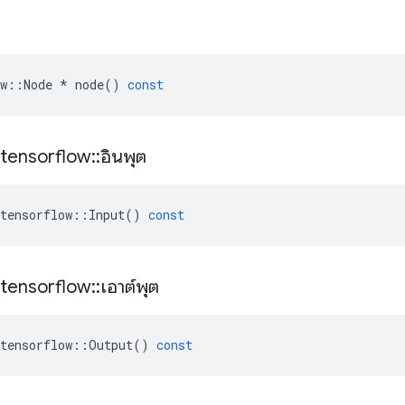
w
::
Node
*
node
()
const
tensorflow
::
อินพุต
tensorflow
::
Input
()
const
tensorflow
::
เอาต์พุต
tensorflow
::
Output
()
const