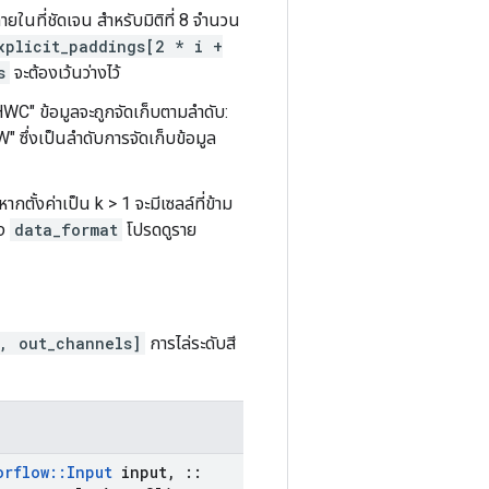
ในที่ชัดเจน สำหรับมิติที่ 8 จำนวน
xplicit_paddings[2 * i +
s
จะต้องเว้นว่างไว้
HWC" ข้อมูลจะถูกจัดเก็บตามลำดับ:
 ซึ่งเป็นลำดับการจัดเก็บข้อมูล
ากตั้งค่าเป็น k > 1 จะมีเซลล์ที่ข้าม
อง
data_format
โปรดดูราย
s, out_channels]
การไล่ระดับสี
orflow
::
Input
input
,
::