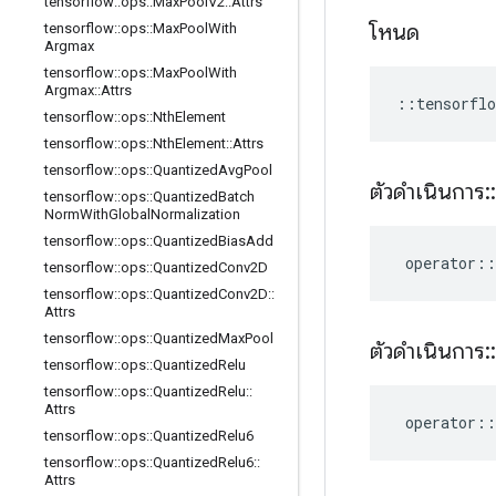
tensorflow
::
ops
::
Max
Pool
V2
::
Attrs
โหนด
tensorflow
::
ops
::
Max
Pool
With
Argmax
tensorflow
::
ops
::
Max
Pool
With
Argmax
::
Attrs
::
tensorflo
tensorflow
::
ops
::
Nth
Element
tensorflow
::
ops
::
Nth
Element
::
Attrs
tensorflow
::
ops
::
Quantized
Avg
Pool
ตัวดำเนินการ
::
tensorflow
::
ops
::
Quantized
Batch
Norm
With
Global
Normalization
tensorflow
::
ops
::
Quantized
Bias
Add
operator
::
tensorflow
::
ops
::
Quantized
Conv2D
tensorflow
::
ops
::
Quantized
Conv2D
::
Attrs
tensorflow
::
ops
::
Quantized
Max
Pool
ตัวดำเนินการ
::
tensorflow
::
ops
::
Quantized
Relu
tensorflow
::
ops
::
Quantized
Relu
::
Attrs
operator
::
tensorflow
::
ops
::
Quantized
Relu6
tensorflow
::
ops
::
Quantized
Relu6
::
Attrs