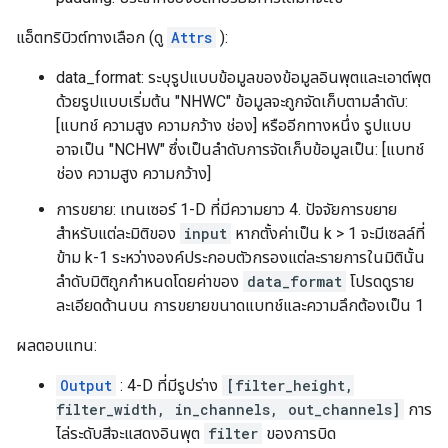
แอ็ตทริบิวต์ทางเลือก (ดู
Attrs
):
data_format: ระบุรูปแบบข้อมูลของข้อมูลอินพุตและเอาต์พุต
ด้วยรูปแบบเริ่มต้น "NHWC" ข้อมูลจะถูกจัดเก็บตามลำดับ:
[แบทช์ ความสูง ความกว้าง ช่อง] หรืออีกทางหนึ่ง รูปแบบ
อาจเป็น "NCHW" ซึ่งเป็นลำดับการจัดเก็บข้อมูลเป็น: [แบทช์
ช่อง ความสูง ความกว้าง]
การขยาย: เทนเซอร์ 1-D ที่มีความยาว 4. ปัจจัยการขยาย
สำหรับแต่ละมิติของ
input
หากตั้งค่าเป็น k > 1 จะมีเซลล์ที่
ข้าม k-1 ระหว่างองค์ประกอบตัวกรองแต่ละรายการในมิตินั้น
ลำดับมิติถูกกำหนดโดยค่าของ
data_format
โปรดดูราย
ละเอียดด้านบน การขยายขนาดแบทช์และความลึกต้องเป็น 1
ผลตอบแทน:
Output
: 4-D ที่มีรูปร่าง
[filter_height,
filter_width, in_channels, out_channels]
การ
ไล่ระดับสีจะแสดงอินพุต
filter
ของการบิด