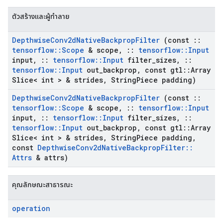
ตัวสร้างและผู้ทำลาย
Depthwise
Conv2d
Native
Backprop
Filter
(const
::
tensorflow
::
Scope
& scope
,
::
tensorflow
::
Input
input
,
::
tensorflow
::
Input
filter
_
sizes
,
::
tensorflow
::
Input
out
_
backprop
,
const gtl
::
Array
Slice< int > & strides
,
String
Piece padding)
Depthwise
Conv2d
Native
Backprop
Filter
(const
::
tensorflow
::
Scope
& scope
,
::
tensorflow
::
Input
input
,
::
tensorflow
::
Input
filter
_
sizes
,
::
tensorflow
::
Input
out
_
backprop
,
const gtl
::
Array
Slice< int > & strides
,
String
Piece padding
,
const
Depthwise
Conv2d
Native
Backprop
Filter
::
Attrs
& attrs)
คุณลักษณะสาธารณะ
operation