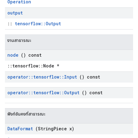
Operation
output
::
tensorflow::Output
งานสาธารณะ
node
() const
::tensorflow::Node *
operator
::
tensorflow
::
Input
() const
operator
::
tensorflow
::
Output
() const
ฟังก์ชันคงที่สาธารณะ
Data
Format
(String
Piece x)