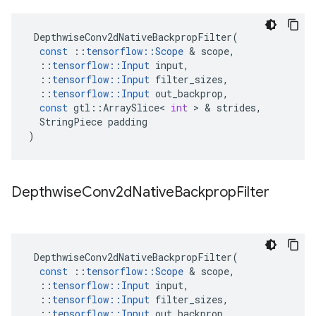
DepthwiseConv2dNativeBackpropFilter
(
const
::
tensorflow
::
Scope
&
scope
,
::
tensorflow
::
Input
input
,
::
tensorflow
::
Input
filter_sizes
,
::
tensorflow
::
Input
out_backprop
,
const
gtl
::
ArraySlice
<
int
>
&
strides
,
StringPiece
padding
)
Depthwise
Conv2d
Native
Backprop
Filter
DepthwiseConv2dNativeBackpropFilter
(
const
::
tensorflow
::
Scope
&
scope
,
::
tensorflow
::
Input
input
,
::
tensorflow
::
Input
filter_sizes
,
::
tensorflow
::
Input
out_backprop
,