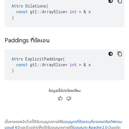
Attrs
Dilations
(
const
gtl
::
ArraySlice
<
int
>
&
x
)
Paddings ที่ชัดเจน
Attrs
ExplicitPaddings
(
const
gtl
::
ArraySlice
<
int
>
&
x
)
ข้อมูลนี้มีประโยชน์ไหม
เนื้อหาของหน้าเว็บนี้ได้รับอนุญาตภายใต้
ใบอนุญาตที่ต้องระบุที่มาของครีเอทีฟคอม
มอนส์ 4.0
และตัวอย่างโค้ดได้รับอนุญาตภายใต้
ใบอนุญาต Apache 2.0
เว้นแต่จะ