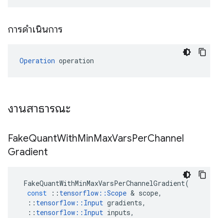
การดำเนินการ
Operation
 operation
งานสาธารณะ
Fake
Quant
With
Min
Max
Vars
Per
Channel
Gradient
FakeQuantWithMinMaxVarsPerChannelGradient
(
const
::
tensorflow
::
Scope
&
scope
,
::
tensorflow
::
Input
gradients
,
::
tensorflow
::
Input
inputs
,