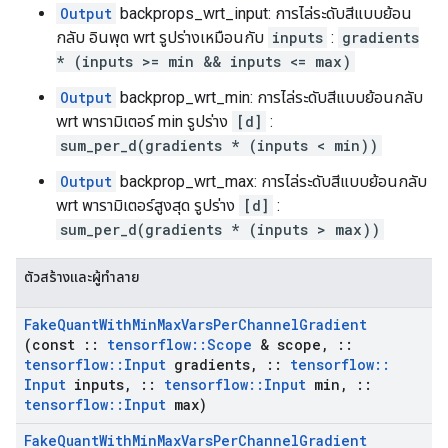
Output
backprops_wrt_input: การไล่ระดับสีแบบย้อน
กลับ อินพุต wrt รูปร่างเหมือนกับ
inputs
:
gradients
* (inputs >= min && inputs <= max)
Output
backprop_wrt_min: การไล่ระดับสีแบบย้อนกลับ
wrt พารามิเตอร์ min รูปร่าง
[d]
:
sum_per_d(gradients * (inputs < min))
Output
backprop_wrt_max: การไล่ระดับสีแบบย้อนกลับ
wrt พารามิเตอร์สูงสุด รูปร่าง
[d]
:
sum_per_d(gradients * (inputs > max))
ตัวสร้างและผู้ทำลาย
Fake
Quant
With
Min
Max
Vars
Per
Channel
Gradient
(const
::
tensorflow
::
Scope
& scope
,
::
tensorflow
::
Input
gradients
,
::
tensorflow
::
Input
inputs
,
::
tensorflow
::
Input
min
,
::
tensorflow
::
Input
max)
Fake
Quant
With
Min
Max
Vars
Per
Channel
Gradient