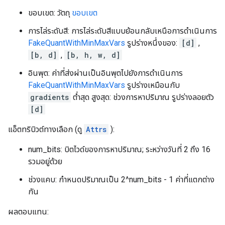
ขอบเขต: วัตถุ
ขอบเขต
การไล่ระดับสี: การไล่ระดับสีแบบย้อนกลับเหนือการดำเนินการ
FakeQuantWithMinMaxVars
รูปร่างหนึ่งของ:
[d]
,
[b, d]
,
[b, h, w, d]
อินพุต: ค่าที่ส่งผ่านเป็นอินพุตไปยังการดำเนินการ
FakeQuantWithMinMaxVars
รูปร่างเหมือนกับ
gradients
ต่ำสุด สูงสุด: ช่วงการหาปริมาณ รูปร่างลอยตัว
[d]
แอ็ตทริบิวต์ทางเลือก (ดู
Attrs
):
num_bits: บิตไวด์ของการหาปริมาณ; ระหว่างวันที่ 2 ถึง 16
รวมอยู่ด้วย
ช่วงแคบ: กำหนดปริมาณเป็น 2^num_bits - 1 ค่าที่แตกต่าง
กัน
ผลตอบแทน: