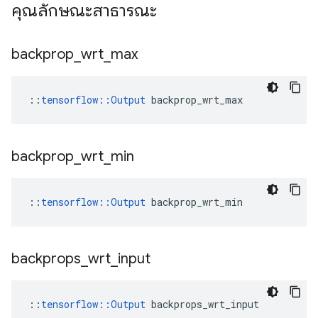
คุณลักษณะสาธารณะ
backprop
_
wrt
_
max
::
tensorflow::Output
 backprop_wrt_max
backprop
_
wrt
_
min
::
tensorflow::Output
 backprop_wrt_min
backprops
_
wrt
_
input
::
tensorflow::Output
 backprops_wrt_input