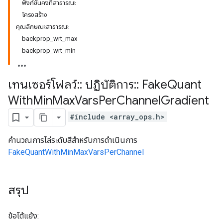
ฟังก์ชันคงที่สาธารณะ
โครงสร้าง
คุณลักษณะสาธารณะ
backprop_wrt_max
backprop_wrt_min
เทนเซอร์โฟลว์
::
ปฏิบัติการ
::
Fake
Quant
With
Min
Max
Vars
Per
Channel
Gradient
#include <array_ops.h>
คำนวณการไล่ระดับสีสำหรับการดำเนินการ
FakeQuantWithMinMaxVarsPerChannel
สรุป
ข้อโต้แย้ง: