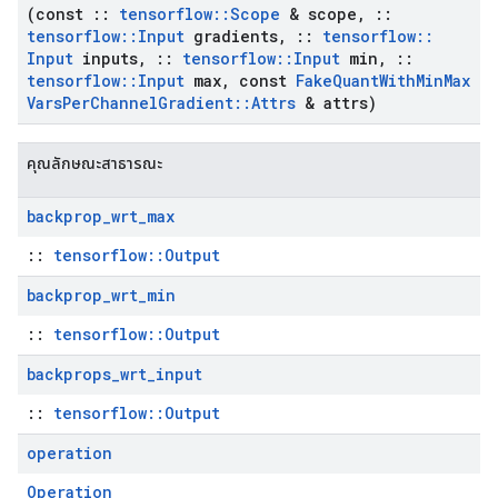
(const
::
tensorflow
::
Scope
& scope
,
::
tensorflow
::
Input
gradients
,
::
tensorflow
::
Input
inputs
,
::
tensorflow
::
Input
min
,
::
tensorflow
::
Input
max
,
const
Fake
Quant
With
Min
Max
Vars
Per
Channel
Gradient
::
Attrs
& attrs)
คุณลักษณะสาธารณะ
backprop
_
wrt
_
max
::
tensorflow::Output
backprop
_
wrt
_
min
::
tensorflow::Output
backprops
_
wrt
_
input
::
tensorflow::Output
operation
Operation