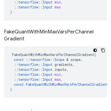
::
tensorflow
::
Input
min
,
::
tensorflow
::
Input
max
)
Fake
Quant
With
Min
Max
Vars
Per
Channel
Gradient
FakeQuantWithMinMaxVarsPerChannelGradient
(
const
::
tensorflow
::
Scope
&
scope
,
::
tensorflow
::
Input
gradients
,
::
tensorflow
::
Input
inputs
,
::
tensorflow
::
Input
min
,
::
tensorflow
::
Input
max
,
const
FakeQuantWithMinMaxVarsPerChannelGradient
:
)