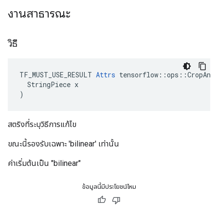
งานสาธารณะ
วิธี
TF_MUST_USE_RESULT 
Attrs
 tensorflow::ops::CropAndR
  StringPiece x

)
สตริงที่ระบุวิธีการแก้ไข
ขณะนี้รองรับเฉพาะ 'bilinear' เท่านั้น
ค่าเริ่มต้นเป็น "bilinear"
ข้อมูลนี้มีประโยชน์ไหม