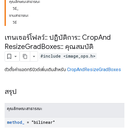
คุณลักษณะสาธารณะ
วิธี_
งานสาธารณะ
วิธี
เทนเซอร์โฟลว์
::
ปฏิบัติการ
::
Crop
And
Resize
Grad
Boxes
::
คุณสมบัติ
#include <image_ops.h>
ตัวตั้งค่าแอตทริบิวต์เพิ่มเติมสำหรับ
CropAndResizeGradBoxes
สรุป
คุณลักษณะสาธารณะ
method
_
= "bilinear"