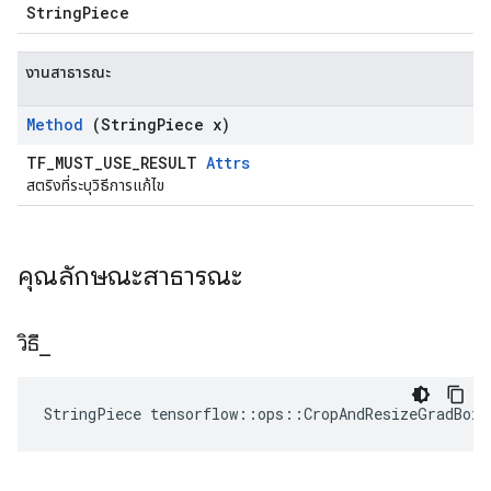
StringPiece
งานสาธารณะ
Method
(String
Piece x)
TF_MUST_USE_RESULT
Attrs
สตริงที่ระบุวิธีการแก้ไข
คุณลักษณะสาธารณะ
วิธี
_
StringPiece tensorflow::ops::CropAndResizeGradBox