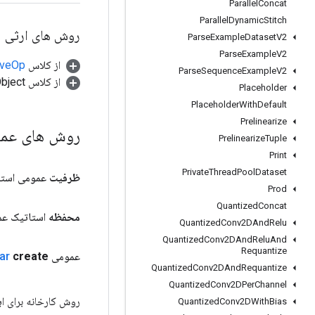
Parallel
Concat
Parallel
Dynamic
Stitch
روش های ارثی
Parse
Example
Dataset
V2
Parse
Example
V2
از کلاس
tiveOp
Parse
Sequence
Example
V2
از کلاس java.lang.Object
Placeholder
Placeholder
With
Default
Prelinearize
روش های عم
Prelinearize
Tuple
Print
Private
Thread
Pool
Dataset
ظرفیت
عمومی است
Prod
Quantized
Concat
محفظه
استاتیک ع
Quantized
Conv2DAnd
Relu
Quantized
Conv2DAnd
Relu
And
Requantize
عمومی static
create
ar
Quantized
Conv2DAnd
Requantize
Quantized
Conv2DPer
Channel
روش کارخانه برای ایجاد کلاسی که یک 
Quantized
Conv2DWith
Bias