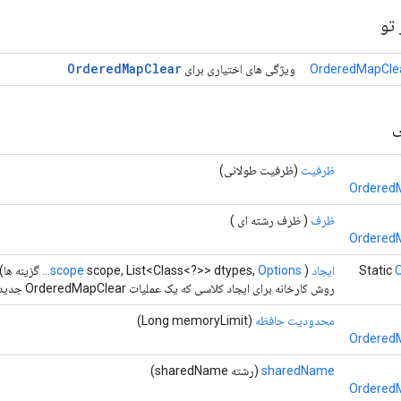
تو
Ordered
Map
Clear
OrderedMapClea
ویژگی های اختیاری برای
ی
ظرفیت
(ظرفیت طولانی)
OrderedM
ظرف
( ظرف رشته ای )
OrderedM
Static
ایجاد
(
Options...
scope, List<Class<?>> dtypes,
scope
گزینه ها)
روش کارخانه برای ایجاد کلاسی که یک عملیات OrderedMapClear جدید را بسته بندی می کند.
محدودیت حافظه
(Long memoryLimit)
OrderedM
sharedName
(رشته sharedName)
OrderedM