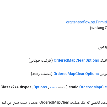
org.tensorflow.op.Primi
ومی
اتیک
Options
.
Clear
Map
Ordered
(ظرفیت طولانی)
مومی
Options
.
Clear
Map
Ordered
(محفظه رشته)
Cle
Map
Ordered
( دامنه
دامنه
، List<Class<?>> dtypes،
Options
عملیات OrderedMapClear جدید را بسته بندی می کند.