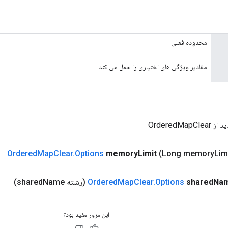
محدوده فعلی
مقادیر ویژگی های اختیاری را حمل می کند
OrderedMa
Ordered
Map
Clear
.
Options
memory
Limit
(Long memory
Lim
Na
shared
Options
.
Clear
Map
Ordered
(رشته shared
Name)
این مرور مفید بود؟