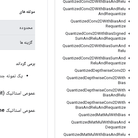
Quantized
Conv2DWith
Bias
And
Relu
Quantized
Conv2DWith
Bias
And
Relu
مولفه های
And
Requantize
Quantized
Conv2DWith
Bias
And
Requantize
محدوده
Quantized
Conv2DWith
Bias
Signed
Sum
And
Relu
And
Requantize
گزینه ها
Quantized
Conv2DWith
Bias
Sum
And
Relu
Quantized
Conv2DWith
Bias
Sum
And
Relu
And
Requantize
برمی گرداند
Quantized
Depthwise
Conv2D
یک نمونه جدید از pClear
Quantized
Depthwise
Conv2DWith
Bias
Quantized
Depthwise
Conv2DWith
عمومی استاتیک
it)
Bias
And
Relu
Quantized
Depthwise
Conv2DWith
Bias
And
Relu
And
Requantize
عمومی استاتیک
me
Quantized
Mat
Mul
With
Bias
Quantized
Mat
Mul
With
Bias
And
Dequantize
Quantized
Mat
Mul
With
Bias
And
Relu