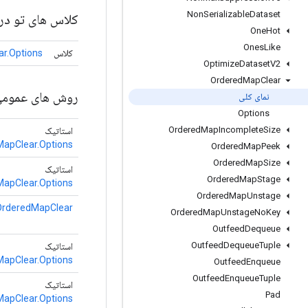
Non
Serializable
Dataset
کلاس های تو در 
One
Hot
Ones
Like
کلاس
r.Options
Optimize
Dataset
V2
Ordered
Map
Clear
روش های عموم
نمای کلی
Options
Ordered
Map
Incomplete
Size
استاتیک
apClear.Options
Ordered
Map
Peek
Ordered
Map
Size
استاتیک
Ordered
Map
Stage
apClear.Options
Ordered
Map
Unstage
OrderedMapClear
Ordered
Map
Unstage
No
Key
Outfeed
Dequeue
Outfeed
Dequeue
Tuple
استاتیک
apClear.Options
Outfeed
Enqueue
Outfeed
Enqueue
Tuple
استاتیک
Pad
apClear.Options