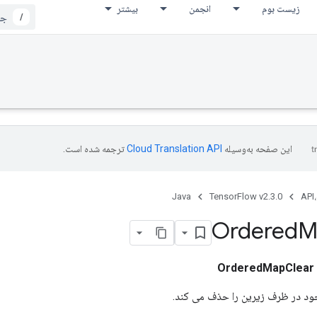
زیست بوم
انجمن
بیشتر
/
این صفحه به‌وسیله
ترجمه شده است.
Java
TensorFlow v2.3.0
API،
Ordered
M
OrderedMapClear