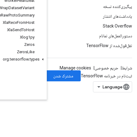
Worker
Heartbeat
Wrap
Dataset
Variant
Write
Raw
Proto
Summary
Xla
Recv
From
Host
Xla
Send
To
Host
Xlog1py
Zeros
Zeros
Like
org
.
tensorflow
.
types