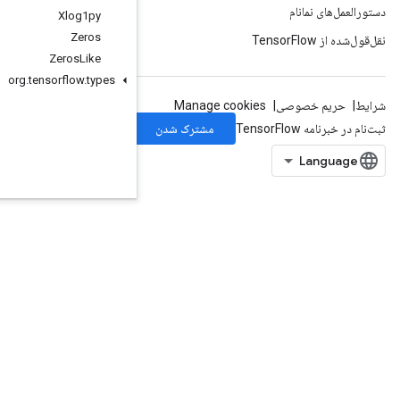
Xlog1py
Zeros
Zeros
Like
org
.
tensorflow
.
types