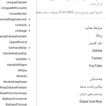
Unique
Dataset
Unique
With
Counts
Unravel
Index
Unsorted
Segment
Join
Unstack
Unstage
Unwrap
Dataset
Variant
Upper
Bound
Var
Handle
Op
Var
Is
Initialized
Op
Variable
Variable
Shape
Where
Where3
Worker
Heartbeat
Wrap
Dataset
Variant
Write
Raw
Proto
Summary
Xla
Recv
From
Host
Xla
Send
To
Host