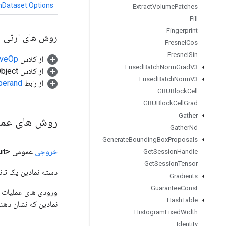
hDataset.Options
Extract
Volume
Patches
Fill
Fingerprint
روش های ارثی
Fresnel
Cos
Fresnel
Sin
از کلاس
tiveOp
Fused
Batch
Norm
Grad
V3
از کلاس java.lang.Object
Fused
Batch
Norm
V3
از رابط
perand
GRUBlock
Cell
GRUBlock
Cell
Grad
Gather
روش های عم
Gather
Nd
Generate
Bounding
Box
Proposals
خروجی
عمومی <Object>
ut
Get
Session
Handle
Get
Session
Tensor
دسته نمادین یک تانس
Gradients
Guarantee
Const
Hash
Table
نمادین که نشان دهن
Histogram
Fixed
Width
Identity