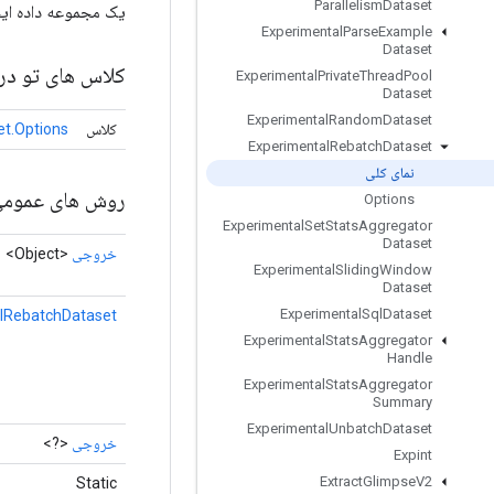
Parallelism
Dataset
یک مجموعه داده ایجاد می ک
Experimental
Parse
Example
Dataset
کلاس های تو در 
Experimental
Private
Thread
Pool
Dataset
Experimental
Random
Dataset
کلاس
t.Options
Experimental
Rebatch
Dataset
نمای کلی
روش های عموم
Options
Experimental
Set
Stats
Aggregator
Dataset
خروجی
<Object>
Experimental
Sliding
Window
Dataset
Experimental
Sql
Dataset
lRebatchDataset
Experimental
Stats
Aggregator
Handle
Experimental
Stats
Aggregator
Summary
Experimental
Unbatch
Dataset
خروجی
<?>
Expint
Extract
Glimpse
V2
Static