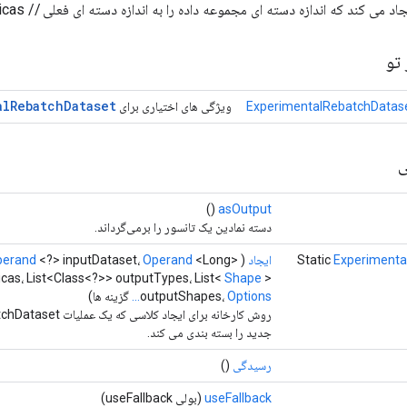
ند که اندازه دسته ای مجموعه داده را به اندازه دسته ای فعلی // num_replicas تغییر می دهد.
تو
al
Rebatch
Dataset
ExperimentalRebatchDatase
ویژگی های اختیاری برای
ی
()
asOutput
دسته نمادین یک تانسور را برمی‌گرداند.
Experimenta
Static
ایجاد
(
<Long>
Operand
<?> inputDataset،
perand
cas، List<Class<?>> outputTypes، List<
Shape
>
Options...
outputShapes،
گزینه ها)
روش کارخانه برای ایجاد ک
جدید را بسته بندی می کند.
رسیدگی
()
useFallback
(بولی useFallback)