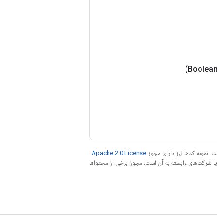
. نمونه کدها نیز دارای مجوز
Apache 2.0 License
ه کنید. جاوا علامت تجاری ثبت‌شده Oracle و/یا شرکت‌های وابسته به آن است. مجوز برخی از محتواها