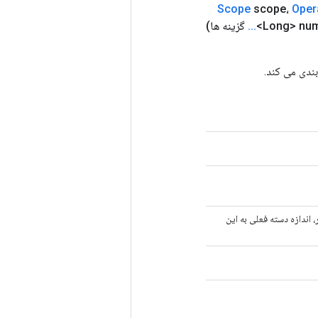
Scope
scope،
Oper
<Long> nu
.
.
.
گزینه ها)
 اندازه دسته فعلی به این