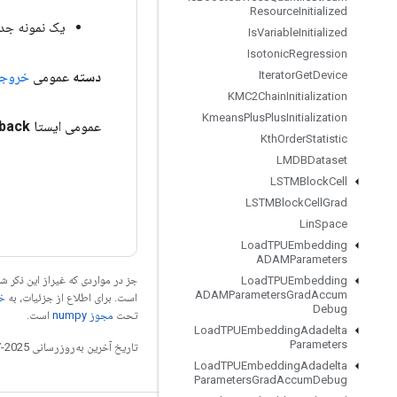
Resource
Initialized
یک نمونه جدید از ebatchDataset
Is
Variable
Initialized
Isotonic
Regression
دسته
عمومی
خروج
Iterator
Get
Device
KMC2Chain
Initialization
Kmeans
Plus
Plus
Initialization
عمومی ایستا
lback
Kth
Order
Statistic
LMDBDataset
LSTMBlock
Cell
LSTMBlock
Cell
Grad
Lin
Space
Load
TPUEmbedding
ADAMParameters
جز در مواردی که غیراز این ذکر
Load
TPUEmbedding
ADAMParameters
Grad
Accum
است. برای اطلاع از جزئیات، به
خطم
Debug
تحت
مجوز numpy‏
است.
Load
TPUEmbedding
Adadelta
Parameters
تاریخ آخرین به‌روزرسانی 2025-07-27 به‌وقت ساعت هماهنگ جهانی.
Load
TPUEmbedding
Adadelta
Parameters
Grad
Accum
Debug