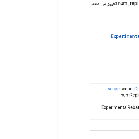
Experiment
scope
scope،
O
numRepli
لاسی که یک عملیات ExperimentalRebatchDataset