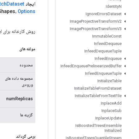
ایجاد
Dataset
tch
Identity
N
Shapes،
Options
Ignore
Errors
Dataset
Image
Projective
Transform
V2
Image
Projective
Transform
V3
روش کارخانه برای ایجاد کلاسی که یک عملیا
Immutable
Const
Infeed
Dequeue
مولفه های
Infeed
Dequeue
Tuple
Infeed
Enqueue
محدوده
Infeed
Enqueue
Prelinearized
Buffer
Infeed
Enqueue
Tuple
مجموعه داده های
Initialize
Table
ورودی
Initialize
Table
From
Dataset
Initialize
Table
From
Text
File
numReplicas
Inplace
Add
Inplace
Sub
گزینه ها
Inplace
Update
Is
Boosted
Trees
Ensemble
Initialized
برمی گرداند
Is
Boosted
Trees
Quantile
Stream