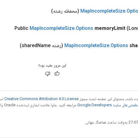
Opti
.
Size
Incomplete
Map
(محفظه رشته)
Public
Map
Incomplete
Size
.
Options
memory
Limit
(Lon
sha
Options
.
Size
Incomplete
Map
(رشته shared
Name)
این مرور مفید بود؟
 شده باشد، محتوای این صفحه تحت مجوز
Creative Commons Attribution 4.0 License
است
شی‌های سایت Google Developers‏
مراجع