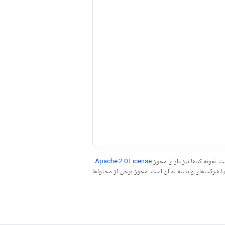
. نمونه کدها نیز دارای مجوز
Apache 2.0 License
ه کنید. جاوا علامت تجاری ثبت‌شده Oracle و/یا شرکت‌های وابسته به آن است. مجوز برخی از محتواها