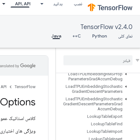
نصب
بدانید
API، API
LoadTPUEmbeddingMDLAdagradLightParameters
LoadTPUEmbeddingMomentumParameters
LoadTPUEmbeddingMomentumParametersGradAccumDebug
TensorFlow v2.4.0
LoadTPUEmbeddingProximalAdagradParameters
LoadTPUEmbeddingProximalAdagradParametersGradAccumDebug
نمای کلی
Python
C++
Java
LoadTPUEmbeddingProximalYogiParameters
Load
TPUEmbedding
Proximal
Yogi
Parameters
Grad
Accum
Debug
Load
TPUEmbedding
RMSProp
Parameters
Load
TPUEmbedding
RMSProp
Parameters
Grad
Accum
Debug
Load
TPUEmbedding
Stochastic
 API
TensorFlow
Gradient
Descent
Parameters
Options
Load
TPUEmbedding
Stochastic
Gradient
Descent
Parameters
Grad
Accum
Debug
Lookup
Table
Export
کلاس استاتیک عمو
Lookup
Table
Find
ویژگی های اختیاری 
Lookup
Table
Import
Lookup
Table
Insert