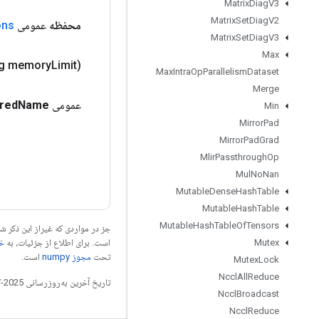
Matrix
Diag
V3
Matrix
Set
Diag
V2
محفظه
عمومی
ons
Matrix
Set
Diag
V3
Max
g memory
Limit)
Max
Intra
Op
Parallelism
Dataset
Merge
عمومی
Name
red
Min
Mirror
Pad
Mirror
Pad
Grad
Mlir
Passthrough
Op
Mul
No
Nan
Mutable
Dense
Hash
Table
Mutable
Hash
Table
Mutable
Hash
Table
Of
Tensors
جز در مواردی که غیراز این ذکر
است. برای اطلاع از جزئیات، به
خطم
Mutex
تحت
مجوز numpy‏
است.
Mutex
Lock
Nccl
All
Reduce
تاریخ آخرین به‌روزرسانی 2025-07-27 به‌وقت ساعت هماهنگ جهانی.
Nccl
Broadcast
Nccl
Reduce