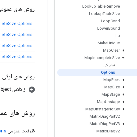
Lookup
Table
Remove
روش های عموم
Lookup
Table
Size
Loop
Cond
eteSize.Options
Lower
Bound
eteSize.Options
Lu
Make
Unique
eteSize.Options
Map
Clear
eteSize.Options
Map
Incomplete
Size
نمای کلی
Options
روش های ارثی
Map
Peek
Map
Size
از کلاس java.lang.Object
Map
Stage
Map
Unstage
Map
Unstage
No
Key
روش های عم
Matrix
Diag
Part
V2
Matrix
Diag
Part
V3
ظرفیت
عمومی
ons
Matrix
Diag
V2