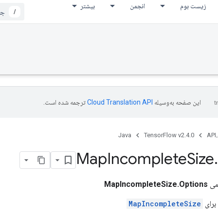
زیست بوم
انجمن
بیشتر
/
این صفحه به‌وسیله
ترجمه شده است.
Java
TensorFlow v2.4.0
API،
Map
Incomplete
Size
.
می
MapIncompleteSize.Options
برای
MapIncompleteSize