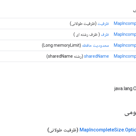
ی
MapIncompl
ظرفیت
(ظرفیت طولانی)
MapIncompl
ظرف
( ظرف رشته ای )
MapIncompl
محدودیت حافظه
(Long memoryLimit)
MapIncompl
sharedName
(رشته sharedName)
ومی
Opti
.
Size
Incomplete
Map
(ظرفیت طولانی)