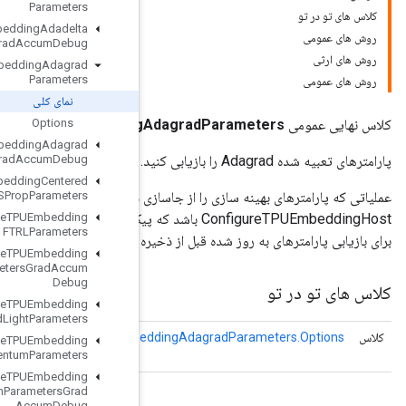
Parameters
Retrieve
TPUEmbedding
Adadelta
Parameters
Grad
Accum
Debug
Retrieve
TPUEmbedding
Adagrad
Parameters
نمای کلی
RetrieveTPUEmbedding
Options
Retrieve
TPUEmbedding
Adagrad
Parameters
Grad
Accum
Debug
Retrieve
TPUEmbedding
Centered
Parameters
RMSProp
در حافظه میزبان بازیابی می کند. باید قبل از آن یک عملیات
TPUEmbedding
Retrieve
ConfigureTPU باشد که پیکربندی صحیح جدول جاسازی را تنظیم می کند. به عنوان مثال، این عملیات
FTRLParameters
یره یک چک پوینت استفاده می شود.
Retrieve
TPUEmbedding
FTRLParameters
Grad
Accum
Debug
Retrieve
TPUEmbedding
MDLAdagrad
Light
Parameters
Retrieve
TPUEmbedding
RetrieveTPUEmbe
ویژگی های اختیاری برای
Retrieve
TPUEmbedding
Adagrad
Parameters
Momentum
Parameters
Retrieve
TPUEmbedding
Momentum
Parameters
Grad
Accum
Debug