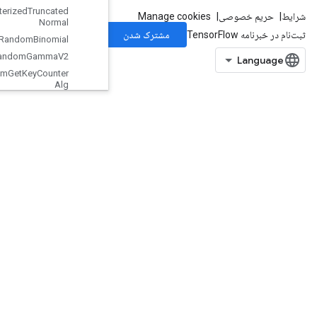
Stateless
Parameterized
Truncated
Normal
Stateless
Random
Binomial
Stateless
Random
Gamma
V2
Stateless
Random
Get
Key
Counter
Alg
StatelessRandomNormalV2
StatelessRandomPoisson
StatelessRandomUniformFullInt
StatelessRandomUniformFullIntV
2
StatelessRandomUniformIntV2
StatelessRandomUniformV2
StatelessSampleDistortedBoundingBox
StatelessTruncatedNormalV2
StatsAggregatorHandleV2
StatsAggregatorSetSummaryWrit
er
StopGradient
StridedSlice