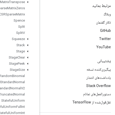
Sparse
Matrix
Transpose
Sparse
Matrix
Zeros
Sparse
Tensor
To
CSRSparse
Matrix
Spence
Split
Split
V
Squeeze
Stack
Stage
Stage
Clear
Stage
Peek
Stage
Size
Stateful
Random
Binomial
Stateful
Standard
Normal
Stateful
Standard
Normal
V2
Stateful
Truncated
Normal
Stateful
Uniform
Stateful
Uniform
Full
Int
Stateful
Uniform
Int