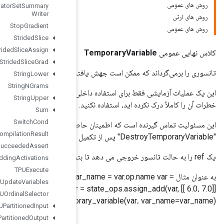
Stats
Aggregator
Set
Summary
Writer
Stop
Gradient
Strided
Slice
Strided
Slice
Assign
Strided
Slice
Grad
 باشد، اما فقط در یک مرحله باقی می‌ماند.
String
Lower
String
NGrams
 است و امکان استفاده از آن به روش های ناامن وجود دارد. تا زمانی که
String
Upper
Sum
Switch
Cond
این مسئولیت تماس گیرنده است که اطمینان حاصل کند که "ref" در نهایت به یک عملیات منطبق با
TPUCompilation
Result
TPUCompile
Succeeded
Assert
TPUEmbedding
Activations
TPUExecute
var = state_ops._temporary_variable([1, 2], types.float_) var_name =
TPUExecute
And
Update
Variables
state_ops.assign(var, [[4.0, 5.0]]) var = state_ops.assign_add(var, [[ 6.0، 7.0]] نهایی =
TPUOrdinal
Selector
state_ops._destroy_tempor
TPUPartitioned
Input
TPUPartitioned
Output