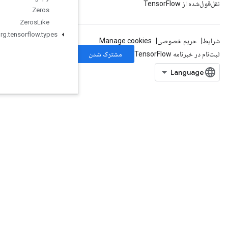
Zeros
Zeros
Like
org
.
tensorflow
.
types