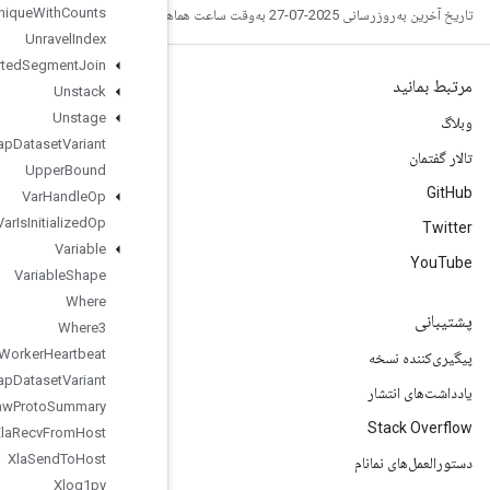
Unique
With
Counts
Unravel
Index
Unsorted
Segment
Join
Unstack
Unstage
Unwrap
Dataset
Variant
Upper
Bound
Var
Handle
Op
Var
Is
Initialized
Op
Variable
Variable
Shape
Where
Where3
Worker
Heartbeat
Wrap
Dataset
Variant
Write
Raw
Proto
Summary
Xla
Recv
From
Host
Xla
Send
To
Host
Xlog1py