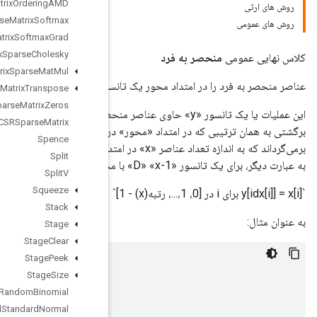
Sparse
Matrix
Ordering
AMD
Sparse
Matrix
Softmax
Sparse
Matrix
Softmax
Grad
Sparse
Matrix
Sparse
Cholesky
Sparse
Matrix
Sparse
Mat
Mul
ور پیدا می کند.
Sparse
Matrix
Transpose
Sparse
Matrix
Zeros
 «y» حاوی عناصر منحصربه‌فرد در امتداد «محور» یک تانسور برمی‌گرداند. عناصر منحصر به فرد
Sparse
Tensor
To
CSRSparse
Matrix
برگشتی به همان ترتیبی که در امتداد «محور» در «x» قرار دارند مرتب می‌شوند. این عملیات همچنین یک تانسور «idx» را
Spence
برمی‌گرداند که به اندازه تعداد عناصر «x» در امتداد بعد «محور» است. این شامل شاخص در خروجی منحصر به فرد «y» است.
Split
Split
V
Squeeze
Stack
Stage
Stage
Clear
Stage
Peek
#
tensor
'x'
is
[
1
,
1
,
2
,
4
,
4
,
4
,
7
,
8
,
8
]
Stage
Size
y
,
idx
=
unique
(
x
)
Stateful
Random
Binomial
y
==
>
[
1
,
2
,
4
,
7
,
8
]
idx
==
>
[
0
,
0
,
1
,
2
,
2
,
2
,
3
,
4
,
4
]
Stateful
Standard
Normal