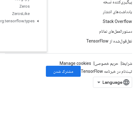
Zeros
Zeros
Like
org
.
tensorflow
.
types