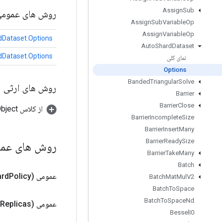
Assign
Sub
روش های عموم
Assign
Sub
Variable
Op
Assign
Variable
Op
Dataset.Options
Auto
Shard
Dataset
Dataset.Options
نمای کلی
Options
Banded
Triangular
Solve
روش های ارثی
Barrier
Barrier
Close
از کلاس java.lang.Object
Barrier
Incomplete
Size
Barrier
Insert
Many
Barrier
Ready
Size
روش های عم
Barrier
Take
Many
Batch
عمومی
Policy)
ard
Batch
Mat
Mul
V2
Batch
To
Space
Batch
To
Space
Nd
عمومی
Replicas)
Bessel
I0