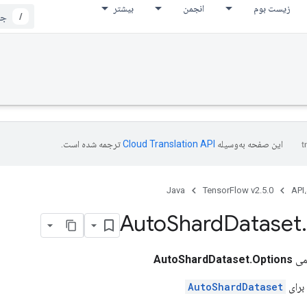
زیست بوم
انجمن
بیشتر
/
این صفحه به‌وسیله
ترجمه شده است.
Java
TensorFlow v2.5.0
API،
Auto
Shard
Dataset
.
می
AutoShardDataset.Options
برای
AutoShardDataset