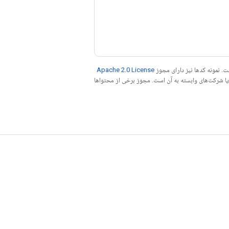
. نمونه کدها نیز دارای مجوز
Apache 2.0 License
ه کنید. جاوا علامت تجاری ثبت‌شده Oracle و/یا شرکت‌های وابسته به آن است. مجوز برخی از محتواها