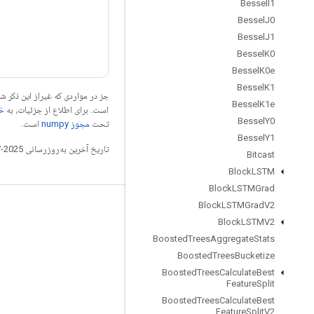
Bessel
I1
Bessel
J0
Bessel
J1
Bessel
K0
Bessel
K0e
Bessel
K1
جز در مواردی که غیراز این ذکر
Bessel
K1e
است. برای اطلاع از جزئیات، به
خطم
Bessel
Y0
تحت
مجوز numpy‏
است.
Bessel
Y1
تاریخ آخرین به‌روزرسانی 2025-07-27 به‌وقت ساعت هماهنگ جهانی.
Bitcast
Block
LSTM
Block
LSTMGrad
Block
LSTMGrad
V2
مرتبط بمانید
Block
LSTMV2
وبلاگ
Boosted
Trees
Aggregate
Stats
Boosted
Trees
Bucketize
تالار گفتمان
Boosted
Trees
Calculate
Best
GitHub
Feature
Split
Boosted
Trees
Calculate
Best
Twitter
Feature
Split
V2