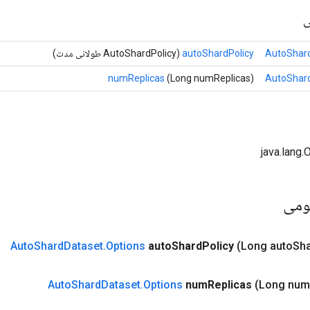
ی
AutoShard
autoShardPolicy
(AutoShardPolicy طولانی مدت)
numReplicas
(Long numReplicas)
AutoShard
ومی
Auto
Shard
Dataset
.
Options
auto
Shard
Policy
(Long auto
Sh
Auto
Shard
Dataset
.
Options
num
Replicas
(Long num