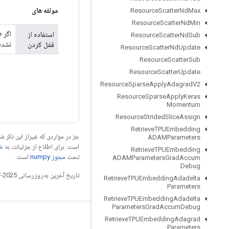
مولفه های
Resource
Scatter
Nd
Max
Resource
Scatter
Nd
Min
استفاده از
Resource
Scatter
Nd
Sub
نشده
قفل کردن
Resource
Scatter
Nd
Update
Resource
Scatter
Sub
Resource
Scatter
Update
Resource
Sparse
Apply
Adagrad
V2
Resource
Sparse
Apply
Keras
Momentum
Resource
Strided
Slice
Assign
Retrieve
TPUEmbedding
جز در مواردی که غیراز این ذکر
ADAMParameters
است. برای اطلاع از جزئیات، به
خطم
Retrieve
TPUEmbedding
تحت
مجوز numpy‏
است.
ADAMParameters
Grad
Accum
Debug
تاریخ آخرین به‌روزرسانی 2025-07-27 به‌وقت ساعت هماهنگ جهانی.
Retrieve
TPUEmbedding
Adadelta
Parameters
Retrieve
TPUEmbedding
Adadelta
Parameters
Grad
Accum
Debug
Retrieve
TPUEmbedding
Adagrad
مرتبط بمانید
Parameters