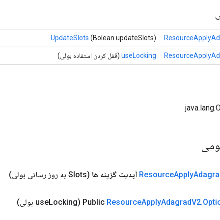
ی
UpdateSlots
(Bolean updateSlots)
ResourceApplyAd
ResourceApplyAd
useLocking
(قفل کردن استفاده بولی)
ومی
Adagra
Apply
Resource
آپدیت گزینه ها
(Slots به روز رسانی بولی)
Opti
.
V2
Adagrad
Apply
Resource
Public
(use
Locking بولی)