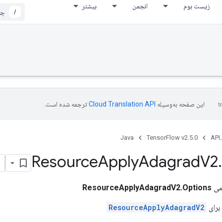
زیست بوم
انجمن
بیشتر
/
این صفحه به‌وسیله
ترجمه شده است.
Java
TensorFlow v2.5.0
API،
Resource
Apply
Adagrad
V2
.
می
ResourceApplyAdagradV2.Options
برای
ResourceApplyAdagradV2