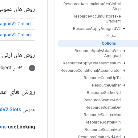
Resource
Accumulator
Set
Global
روش های عموم
Step
Resource
Accumulator
Take
Gradient
agradV2.Options
Resource
Apply
Adagrad
V2
agradV2.Options
نمای کلی
Options
Resource
Apply
Adam
With
روش های ارثی
Amsgrad
Resource
Apply
Keras
Momentum
از کلاس java.lang.Object
Resource
Conditional
Accumulator
Resource
Count
Up
To
Resource
Gather
روش های عم
Resource
Gather
Nd
Resource
Scatter
Add
Resource
Scatter
Div
عمومی
Slots
.
V2
d
Resource
Scatter
Max
Resource
Scatter
Min
ons
use
Locking
Resource
Scatter
Mul
Resource
Scatter
Nd
Add