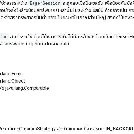
ี่จัดสรรระหว่าง
EagerSession
จะถูกลบเมื่อปิดเซสชัน เพื่อป้องกันข้
่างยิ่งให้ล้างข้อมูลทรัพยากรเหล่านั้นในระหว่างเซสชัน ตัวอย่างเช่น ก
 จะจัดสรรทรัพยากรขั้นต่ำ n*m ในขณะที่ในกรณีส่วนใหญ่ ยังคงใช้เฉพ
sion
สามารถแจ้งเตือนได้หลายวิธีเมื่อไม่มีการอ้างอิงอ็อบเจ็กต์ TensorFlo
้างทรัพยากรใดๆ ที่ตนเป็นเจ้าของได้
a.lang.Enum
.lang.Object
ฟซ java.lang.Comparable
Resource
Cleanup
Strategy สุดท้ายแบบคงที่สาธารณะ
IN
_
BACKGR