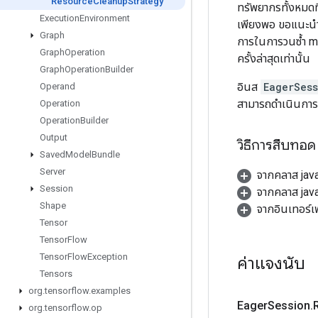
Resource
Cleanup
Strategy
ทรัพยากรทั้งหมดท
Execution
Environment
เพียงพอ ขอแนะนำอย
Graph
การในการวนซ้ำ m
Graph
Operation
ครั้งล่าสุดเท่านั้น
Graph
Operation
Builder
อินส
EagerSes
Operand
สามารถดำเนินการล
Operation
Operation
Builder
Output
วิธีการสืบทอด
Saved
Model
Bundle
Server
จากคลาส jav
Session
จากคลาส java
Shape
จากอินเทอร์เ
Tensor
Tensor
Flow
Tensor
Flow
Exception
ค่าแจงนับ
Tensors
org
.
tensorflow
.
examples
Eager
Session
.
org
.
tensorflow
.
op