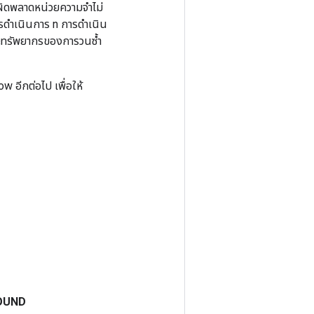
อผิดพลาดหน่วยความจำไม่
ารดำเนินการ n การดำเนิน
าะทรัพยากรของการวนซ้ำ
w อีกต่อไป เพื่อให้
OUND