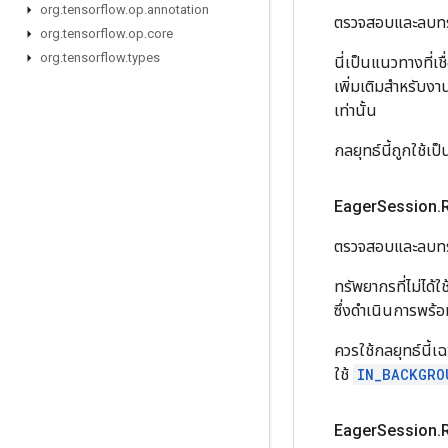
org
.
tensorflow
.
op
.
annotation
ตรวจสอบและลบทรัพ
org
.
tensorflow
.
op
.
core
org
.
tensorflow
.
types
นี่เป็นแนวทางที่เ
เพิ่มเติมสำหรับงา
เท่านั้น
กลยุทธ์นี้ถูกใช้เป็
Eager
Session
.
ตรวจสอบและลบทรัพย
ทรัพยากรที่ไม่ได้
ซึ่งดำเนินการพร้อ
ควรใช้กลยุทธ์นี้เ
ใช้
IN_BACKGRO
Eager
Session
.