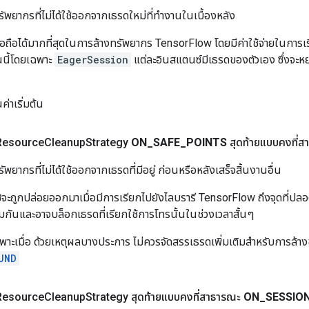
ยากรที่ไม่ได้ใช้ออกจากเธรดใหม่ที่ทำงานในเบื้องหลัง
ชื่อถือได้มากที่สุดในการล้างทรัพยากร TensorFlow โดยมีค่าใช้จ่ายในการเร
นนี้โดยเฉพาะ
EagerSession
แต่ละอินสแตนซ์มีเธรดของตัวเอง ซึ่งจะหย
นค่าเริ่มต้น
Resource
Cleanup
Strategy
ON
_
SAFE
_
POINTS
สุดท้ายแบบคงที่ส
ากรที่ไม่ได้ใช้ออกจากเธรดที่มีอยู่ ก่อนหรือหลังเสร็จสิ้นงานอื่น
ใช้จะถูกปล่อยออกมาเมื่อมีการเรียกไปยังไลบรารี TensorFlow ถึงจุดที่ปล
มกันและอาจบล็อกเธรดที่เรียกใช้การโทรนั้นในช่วงเวลาสั้นๆ
ฉพาะเมื่อ ด้วยเหตุผลบางประการ ไม่ควรจัดสรรเธรดเพิ่มเติมสำหรับการล้างข
UND
Resource
Cleanup
Strategy สุดท้ายแบบคงที่สาธารณะ
ON
_
SESSIO