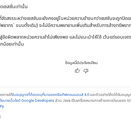
เซสชั่นเท่านั้น
ี่จัดสรรระหว่างเซสชันจะยังคงอยู่ในหน่วยความจำจนกว่าเซสชันจะถูกปิดอย
ัพยากร` แบบดั้งเดิม) จะไม่มีความพยายามเพิ่มเติมสำหรับการล้างทรัพยา
ปสู่ข้อผิดพลาดหน่วยความจำไม่เพียงพอ และไม่แนะนำให้ใช้ เว้นแต่ขอบเขต
กน้อยเท่านั้น
ข้อมูลนี้มีประโยชน์ไหม
ญาตภายใต้
ใบอนุญาตที่ต้องระบุที่มาของครีเอทีฟคอมมอนส์ 4.0
และตัวอย่างโค้ดได้รับอนุญ
โยบายเว็บไซต์ Google Developers
ส่วน Java เป็นเครื่องหมายการค้าจดทะเบียนของ Orac
Py
C