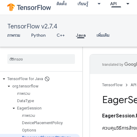
ติดตั้ง
เรียนรู้
API
TensorFlow v2.7.4
ภาพรวม
Python
C++
Java
เพิ่มเติม
Tensor
Flow for Java
TensorFlow
API
org
.
tensorflow
ภาพรวม
Eager
S
Data
Type
Eager
Session
EagerSession.
ภาพรวม
Device
Placement
Policy
ควบคุมวิธีการล้าง
Options