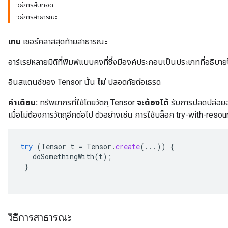
วิธีการสืบทอด
วิธีการสาธารณะ
เทน
เซอร์คลาสสุดท้ายสาธารณะ
อาร์เรย์หลายมิติที่พิมพ์แบบคงที่ซึ่งมีองค์ประกอบเป็นประเภทที่อธิบา
อินสแตนซ์ของ Tensor นั้น
ไม่
ปลอดภัยต่อเธรด
คำเตือน:
ทรัพยากรที่ใช้โดยวัตถุ Tensor
จะต้องได้
รับการปลดปล่อยอ
เมื่อไม่ต้องการวัตถุอีกต่อไป ตัวอย่างเช่น การใช้บล็อก try-with-resou
try
(
Tensor
t
=
Tensor
.
create
(...))
{
doSomethingWith
(
t
);
}
วิธีการสาธารณะ