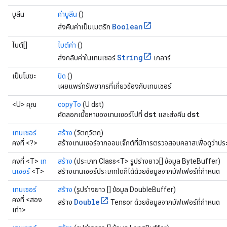
บูลีน
ค่าบูลีน
()
Boolean
ส่งคืนค่าเป็นเมตริก
ไบต์[]
ไบต์ค่า
()
String
ส่งกลับค่าในเทนเซอร์
เกลาร์
เป็นโมฆะ
ปิด
()
เผยแพร่ทรัพยากรที่เกี่ยวข้องกับเทนเซอร์
<U> คุณ
copyTo
(U dst)
dst
dst
คัดลอกเนื้อหาของเทนเซอร์ไปที่
และส่งคืน
เทนเซอร์
สร้าง
(วัตถุวัตถุ)
คงที่ <?>
สร้างเทนเซอร์จากออบเจ็กต์ที่มีการตรวจสอบคลาสเพื่อดูว่าปร
คงที่ <T>
เท
สร้าง
(ประเภท Class<T> รูปร่างยาว[] ข้อมูล ByteBuffer)
นเซอร์
<T>
สร้างเทนเซอร์ประเภทใดก็ได้ด้วยข้อมูลจากบัฟเฟอร์ที่กำหนด
เทนเซอร์
สร้าง
(รูปร่างยาว [] ข้อมูล DoubleBuffer)
คงที่ <สอง
Double
สร้าง
Tensor ด้วยข้อมูลจากบัฟเฟอร์ที่กำหนด
เท่า>