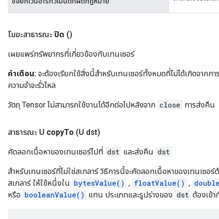
ข้อยกเว้นอาร์กิวเมนต์ที่ผิดกฎหมาย
โมฆะสาธารณะ
ปิด
()
เผยแพร่ทรัพยากรที่เกี่ยวข้องกับเทนเซอร์
คำเตือน:
จะต้องเรียกใช้สิ่งนี้สำหรับเทนเซอร์ทั้งหมดที่ไม่ได้เกิดจากกา
ความจำจะรั่วไหล
วัตถุ Tensor ไม่สามารถใช้งานได้อีกต่อไปหลังจาก
close
การส่งคืน
สาธารณะ U
copy
To
(U dst)
คัดลอกเนื้อหาของเทนเซอร์ไปที่
dst
และส่งคืน
dst
สำหรับเทนเซอร์ที่ไม่ใช่สเกลาร์ วิธีการนี้จะคัดลอกเนื้อหาของเทนเซอร
สเกลาร์ ให้ใช้หนึ่งใน
bytesValue()
,
floatValue()
,
doubl
หรือ
booleanValue()
แทน ประเภทและรูปร่างของ
dst
ต้องเข้าก