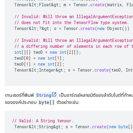
Tensor&lt
;
Float&gt
;
m
=
Tensor
.
create
(
matrix
,
Fl
// Invalid: Will throw an IllegalArgumentExceptio
// does not fit into the TensorFlow type system.
Tensor&lt
;
?
&
gt
;
o
=
Tensor
.
create
(
new
Object
())
// Invalid: Will throw an IllegalArgumentExceptio
// a differing number of elements in each row of 
int
[][]
twoD
=
new
int
[
2
][]
;
twoD
[
0
]
=
new
int
[
1
]
;
twoD
[
1
]
=
new
int
[
2
]
;
Tensor&lt
;
Integer&gt
;
x
=
Tensor
.
create
(
twoD
,
Int
เทนเซอร์ที่พิมพ์
String
เป็นอาร์เรย์หลายมิติของลำดับไบต์ที่กำหน
ขององค์ประกอบ
byte[]
ตัวอย่างเช่น:
// Valid: A String tensor.
Tensor&lt
;
String&gt
;
s
=
Tensor
.
create
(
new
byte
[]