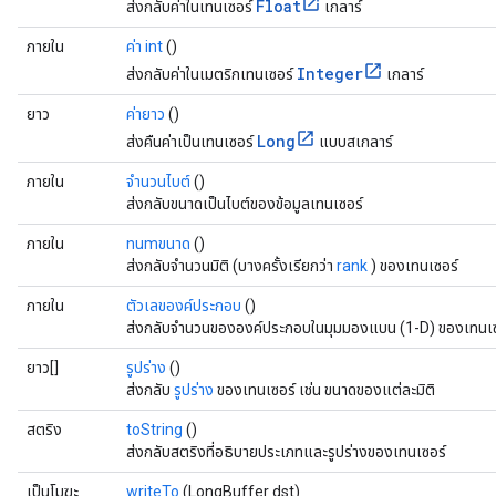
Float
ส่งกลับค่าในเทนเซอร์
เกลาร์
ภายใน
ค่า int
()
Integer
ส่งกลับค่าในเมตริกเทนเซอร์
เกลาร์
ยาว
ค่ายาว
()
Long
ส่งคืนค่าเป็นเทนเซอร์
แบบสเกลาร์
ภายใน
จำนวนไบต์
()
ส่งกลับขนาดเป็นไบต์ของข้อมูลเทนเซอร์
ภายใน
numขนาด
()
ส่งกลับจำนวนมิติ (บางครั้งเรียกว่า
rank
) ของเทนเซอร์
ภายใน
ตัวเลของค์ประกอบ
()
ส่งกลับจำนวนขององค์ประกอบในมุมมองแบน (1-D) ของเทนเซ
ยาว[]
รูปร่าง
()
ส่งกลับ
รูปร่าง
ของเทนเซอร์ เช่น ขนาดของแต่ละมิติ
สตริง
toString
()
ส่งกลับสตริงที่อธิบายประเภทและรูปร่างของเทนเซอร์
เป็นโมฆะ
writeTo
(LongBuffer dst)