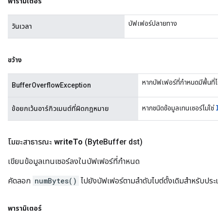
พารามิเตอร์
บัฟเฟอร์ปลายทาง
วันเวลา
ขว้าง
หากบัฟเฟอร์ที่กำหนดมีพื้นที่
BufferOverflowException
หากชนิดข้อมูลเทนเซอร์ไม่ใช่
ข้อยกเว้นอาร์กิวเมนต์ที่ผิดกฎหมาย
โมฆะสาธารณะ
write
To
(Byte
Buffer dst)
เขียนข้อมูลเทนเซอร์ลงในบัฟเฟอร์ที่กำหนด
คัดลอก
numBytes()
ไปยังบัฟเฟอร์ตามลำดับไบต์ดั้งเดิมสำหรับประเ
พารามิเตอร์