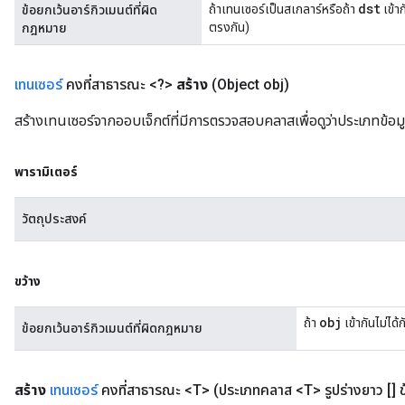
dst
ถ้าเทนเซอร์เป็นสเกลาร์หรือถ้า
เข้าก
ข้อยกเว้นอาร์กิวเมนต์ที่ผิด
ตรงกัน)
กฎหมาย
เทนเซอร์
คงที่สาธารณะ <?>
สร้าง
(Object obj)
สร้างเทนเซอร์จากออบเจ็กต์ที่มีการตรวจสอบคลาสเพื่อดูว่าประเภทข้อ
พารามิเตอร์
วัตถุประสงค์
ขว้าง
obj
ถ้า
เข้ากันไม่ไ
ข้อยกเว้นอาร์กิวเมนต์ที่ผิดกฎหมาย
สร้าง
เทนเซอร์
คงที่สาธารณะ <T>
(ประเภทคลาส <T> รูปร่างยาว [] ข