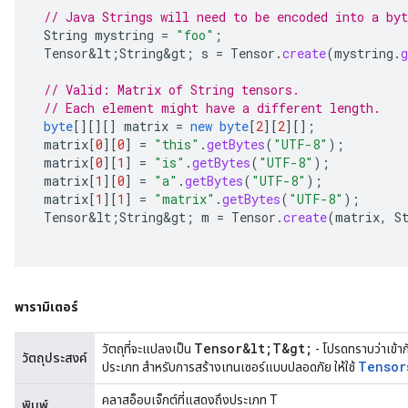
// Java Strings will need to be encoded into a byt
String
mystring
=
"foo"
;
Tensor&lt
;
String&gt
;
s
=
Tensor
.
create
(
mystring
.
g
// Valid: Matrix of String tensors.
// Each element might have a different length.
byte
[][][]
matrix
=
new
byte
[
2
][
2
][]
;
matrix
[
0
][
0
]
=
"this"
.
getBytes
(
"UTF-8"
);
matrix
[
0
][
1
]
=
"is"
.
getBytes
(
"UTF-8"
);
matrix
[
1
][
0
]
=
"a"
.
getBytes
(
"UTF-8"
);
matrix
[
1
][
1
]
=
"matrix"
.
getBytes
(
"UTF-8"
);
Tensor&lt
;
String&gt
;
m
=
Tensor
.
create
(
matrix
,
S
พารามิเตอร์
Tensor&lt;T&gt;
วัตถุที่จะแปลงเป็น
- โปรดทราบว่าเข้าก
วัตถุประสงค์
Tensor
ประเภท สำหรับการสร้างเทนเซอร์แบบปลอดภัย ให้ใช้
คลาสอ็อบเจ็กต์ที่แสดงถึงประเภท T
พิมพ์