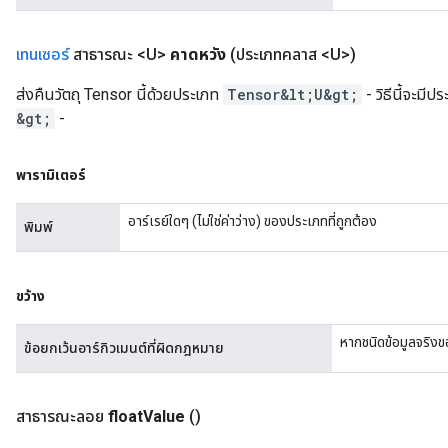
เทนเซอร์
สาธารณะ <U>
คาดหวัง
(ประเภทคลาส <U>)
ส่งคืนวัตถุ Tensor นี้ด้วยประเภท
Tensor&lt;U&gt;
- วิธีนี้จะมี
&gt;
-
พารามิเตอร์
อาร์เรย์ใดๆ (ไม่ใช่ค่าว่าง) ของประเภทที่ถูกต้อง
พิมพ์
ขว้าง
หากชนิดข้อมูลจริงข
ข้อยกเว้นอาร์กิวเมนต์ที่ผิดกฎหมาย
สาธารณะลอย
float
Value
()