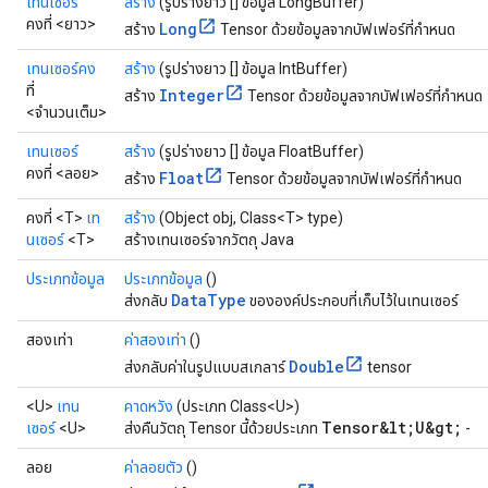
เทนเซอร์
สร้าง
(รูปร่างยาว [] ข้อมูล LongBuffer)
คงที่ <ยาว>
Long
สร้าง
Tensor ด้วยข้อมูลจากบัฟเฟอร์ที่กำหนด
เทนเซอร์คง
สร้าง
(รูปร่างยาว [] ข้อมูล IntBuffer)
ที่
Integer
สร้าง
Tensor ด้วยข้อมูลจากบัฟเฟอร์ที่กำหนด
<จำนวนเต็ม>
เทนเซอร์
สร้าง
(รูปร่างยาว [] ข้อมูล FloatBuffer)
คงที่ <ลอย>
Float
สร้าง
Tensor ด้วยข้อมูลจากบัฟเฟอร์ที่กำหนด
คงที่ <T>
เท
สร้าง
(Object obj, Class<T> type)
นเซอร์
<T>
สร้างเทนเซอร์จากวัตถุ Java
ประเภทข้อมูล
ประเภทข้อมูล
()
DataType
ส่งกลับ
ขององค์ประกอบที่เก็บไว้ในเทนเซอร์
สองเท่า
ค่าสองเท่า
()
Double
ส่งกลับค่าในรูปแบบสเกลาร์
tensor
<U>
เทน
คาดหวัง
(ประเภท Class<U>)
Tensor&lt;U&gt;
เซอร์
<U>
ส่งคืนวัตถุ Tensor นี้ด้วยประเภท
-
ลอย
ค่าลอยตัว
()