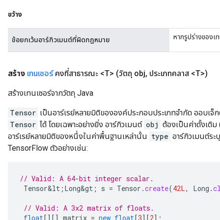
ขว้าง
หากรูปร่างของเทน
ข้อยกเว้นอาร์กิวเมนต์ที่ผิดกฎหมาย
สร้าง
เทนเซอร์
คงที่สาธารณะ <T>
(วัตถุ obj
,
ประเภทคลาส <T>)
สร้างเทนเซอร์จากวัตถุ Java
Tensor
เป็นอาร์เรย์หลายมิติขององค์ประกอบประเภทจำกัด ออบเจ็
Tensor
ได้ โดยเฉพาะอย่างยิ่ง อาร์กิวเมนต์
obj
ต้องเป็นค่าดั้งเดิม
อาร์เรย์หลายมิติของหนึ่งในค่าพื้นฐานเหล่านั้น
type
อาร์กิวเมนต์ระบ
TensorFlow ตัวอย่างเช่น:
// Valid: A 64-bit integer scalar.
Tensor&lt
;
Long&gt
;
s
=
Tensor
.
create
(
42L
,
Long
.
c
// Valid: A 3x2 matrix of floats.
float
[][]
matrix
=
new
float
[
3
][
2
]
;