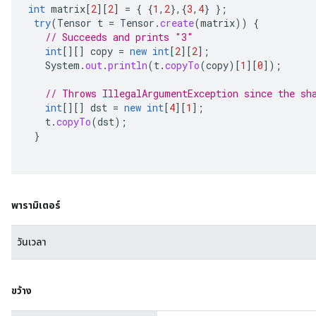
int
matrix
[
2
][
2
]
=
{
{
1
,
2
},{
3
,
4
}
};
try
(
Tensor
t
=
Tensor
.
create
(
matrix
))
{
// Succeeds and prints "3"
int
[][]
copy
=
new
int
[
2
][
2
]
;
System
.
out
.
println
(
t
.
copyTo
(
copy
)
[
1
][
0
]
);
// Throws IllegalArgumentException since the sh
int
[][]
dst
=
new
int
[
4
][
1
]
;
t
.
copyTo
(
dst
);
}
พารามิเตอร์
วันเวลา
ขว้าง