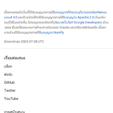
เนื้อหาของหน้าเว็บนี้ได้รับอนุญาตภายใต้
ใบอนุญาตที่ต้องระบุที่มาของครีเอทีฟคอม
ryTensorBatch
มอนส์ 4.0
และตัวอย่างโค้ดได้รับอนุญาตภายใต้
ใบอนุญาต Apache 2.0
เว้นแต่จะ
ระบุไว้เป็นอย่างอื่น โปรดดูรายละเอียดที่
นโยบายเว็บไซต์ Google Developers
ส่วน
Java เป็นเครื่องหมายการค้าจดทะเบียนของ Oracle และ/หรือบริษัทในเครือ เนื้อหา
บางส่วนได้รับอนุญาตภายใต้
ใบอนุญาต NumPy
อัปเดตล่าสุด 2025-07-28 UTC
เชื่อมต่อเสมอ
บล็อก
ฟอรัม
rBatch
GitHub
Twitter
Batch
YouTube
atch
การสนับสนุน