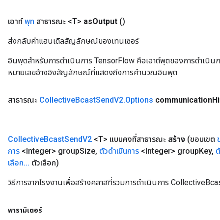
เอาท์
พุท
สาธารณะ <T>
as
Output
()
ส่งกลับค่าแฮนเดิลสัญลักษณ์ของเทนเซอร์
อินพุตสำหรับการดำเนินการ TensorFlow คือเอาต์พุตของการดำเนินการ T
หมายเลขอ้างอิงสัญลักษณ์ที่แสดงถึงการคำนวณอินพุต
สาธารณะ
Collective
Bcast
Send
V2
.
Options
communication
Hi
Collective
Bcast
Send
V2
<T> แบบคงที่สาธารณะ
สร้าง
(ขอบเขต
การ
<Integer> group
Size
,
ตัวดำเนินการ
<Integer> group
Key
,
ต
เลือก
.
.
.
ตัวเลือก)
วิธีการจากโรงงานเพื่อสร้างคลาสที่รวมการดำเนินการ CollectiveBc
พารามิเตอร์