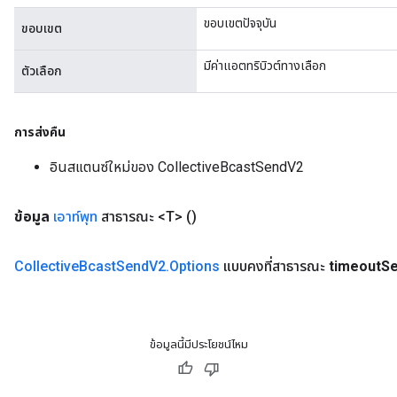
ขอบเขตปัจจุบัน
ขอบเขต
มีค่าแอตทริบิวต์ทางเลือก
ตัวเลือก
การส่งคืน
อินสแตนซ์ใหม่ของ CollectiveBcastSendV2
ข้อมูล
เอาท์พุท
สาธารณะ <T>
()
Collective
Bcast
Send
V2
.
Options
แบบคงที่สาธารณะ
timeout
S
ข้อมูลนี้มีประโยชน์ไหม