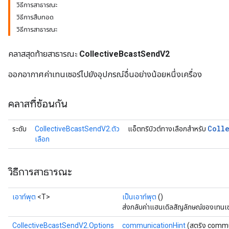
วิธีการสาธารณะ
วิธีการสืบทอด
วิธีการสาธารณะ
คลาสสุดท้ายสาธารณะ
CollectiveBcastSendV2
ออกอากาศค่าเทนเซอร์ไปยังอุปกรณ์อื่นอย่างน้อยหนึ่งเครื่อง
คลาสที่ซ้อนกัน
Coll
ระดับ
CollectiveBcastSendV2.ตัว
แอ็ตทริบิวต์ทางเลือกสำหรับ
เลือก
วิธีการสาธารณะ
เอาท์พุต
<T>
เป็นเอาท์พุต
()
ส่งกลับค่าแฮนเดิลสัญลักษณ์ของเทนเซ
CollectiveBcastSendV2.Options
communicationHint
(สตริง commu