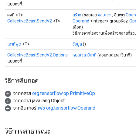
แบบคงที่
คงที่ <T>
สร้าง
(ขอบเขต
ขอบเขต
, อินพุต
Oper
CollectiveBcastSendV2
<T>
Operand
<Integer> groupKey,
Op
เลือก)
วิธีการจากโรงงานเพื่อสร้างคลาสที่
เอาท์พุต
<T>
ข้อมูล
()
CollectiveBcastSendV2.Options
หมดเวลาวินาที
(ลอยหมดเวลาวินาที)
แบบคงที่
วิธีการสืบทอด
จากคลาส
org.tensorflow.op.PrimitiveOp
จากคลาส java.lang.Object
จากอินเทอร์
เฟซ org.tensorflow.Operand
วิธีการสาธารณะ