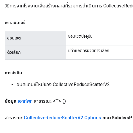
วิธีการจากโรงงานเพื่อสร้างคลาสที่รวมการดำเนินการ CollectiveRe
พารามิเตอร์
ขอบเขตปัจจุบัน
ขอบเขต
มีค่าแอตทริบิวต์ทางเลือก
ตัวเลือก
การส่งคืน
อินสแตนซ์ใหม่ของ CollectiveReduceScatterV2
ข้อมูล
เอาท์พุท
สาธารณะ <T>
()
ryTensorBatch
สาธารณะ
Collective
Reduce
Scatter
V2
.
Options
max
Subdivs
P