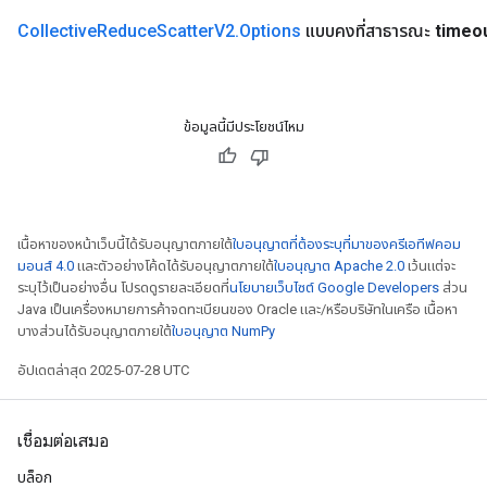
Collective
Reduce
Scatter
V2
.
Options
แบบคงที่สาธารณะ
timeo
ข้อมูลนี้มีประโยชน์ไหม
rBatch
เนื้อหาของหน้าเว็บนี้ได้รับอนุญาตภายใต้
ใบอนุญาตที่ต้องระบุที่มาของครีเอทีฟคอม
มอนส์ 4.0
และตัวอย่างโค้ดได้รับอนุญาตภายใต้
ใบอนุญาต Apache 2.0
เว้นแต่จะ
Batch
ระบุไว้เป็นอย่างอื่น โปรดดูรายละเอียดที่
นโยบายเว็บไซต์ Google Developers
ส่วน
Java เป็นเครื่องหมายการค้าจดทะเบียนของ Oracle และ/หรือบริษัทในเครือ เนื้อหา
atch
บางส่วนได้รับอนุญาตภายใต้
ใบอนุญาต NumPy
อัปเดตล่าสุด 2025-07-28 UTC
เชื่อมต่อเสมอ
บล็อก