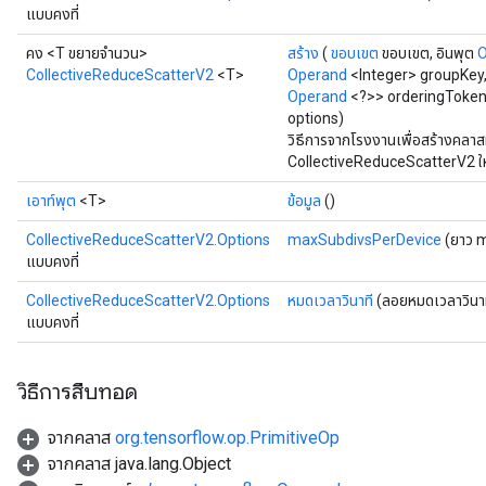
แบบคงที่
คง <T ขยายจำนวน>
สร้าง
(
ขอบเขต
ขอบเขต, อินพุต
O
CollectiveReduceScatterV2
<T>
Operand
<Integer> groupKey
Operand
<?>> orderingToken,
options)
วิธีการจากโรงงานเพื่อสร้างคลาส
CollectiveReduceScatterV2 ให
เอาท์พุต
<T>
ข้อมูล
()
CollectiveReduceScatterV2.Options
maxSubdivsPerDevice
(ยาว 
แบบคงที่
CollectiveReduceScatterV2.Options
หมดเวลาวินาที
(ลอยหมดเวลาวินาท
แบบคงที่
วิธีการสืบทอด
จากคลาส
org.tensorflow.op.PrimitiveOp
จากคลาส java.lang.Object