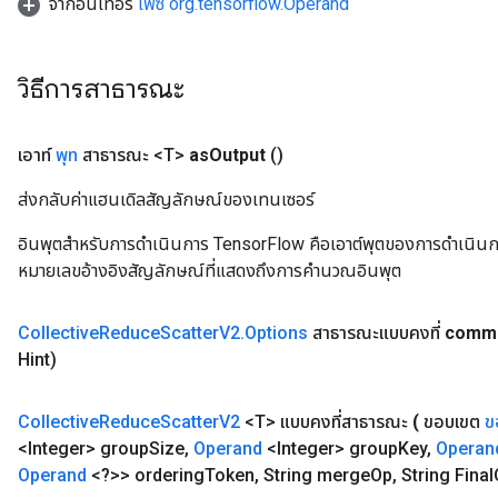
จากอินเทอร์
เฟซ org.tensorflow.Operand
วิธีการสาธารณะ
เอาท์
พุท
สาธารณะ <T>
as
Output
()
ส่งกลับค่าแฮนเดิลสัญลักษณ์ของเทนเซอร์
อินพุตสำหรับการดำเนินการ TensorFlow คือเอาต์พุตของการดำเนินการ T
หมายเลขอ้างอิงสัญลักษณ์ที่แสดงถึงการคำนวณอินพุต
Collective
Reduce
Scatter
V2
.
Options
สาธารณะแบบคงที่
commu
Hint)
Collective
Reduce
Scatter
V2
<T> แบบคงที่สาธารณะ
(
ขอบเขต
ข
<Integer> group
Size
,
Operand
<Integer> group
Key
,
Operan
Operand
<?>> ordering
Token
,
String merge
Op
,
String Final