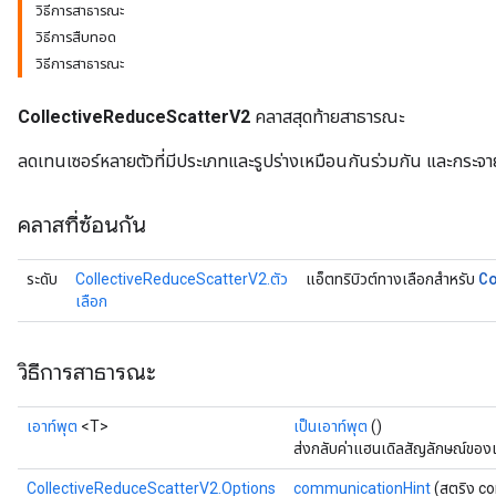
วิธีการสาธารณะ
วิธีการสืบทอด
วิธีการสาธารณะ
CollectiveReduceScatterV2
คลาสสุดท้ายสาธารณะ
ลดเทนเซอร์หลายตัวที่มีประเภทและรูปร่างเหมือนกันร่วมกัน และกระจ
คลาสที่ซ้อนกัน
C
ระดับ
CollectiveReduceScatterV2.ตัว
แอ็ตทริบิวต์ทางเลือกสำหรับ
เลือก
วิธีการสาธารณะ
เอาท์พุต
<T>
เป็นเอาท์พุต
()
ส่งกลับค่าแฮนเดิลสัญลักษณ์ของ
CollectiveReduceScatterV2.Options
communicationHint
(สตริง c