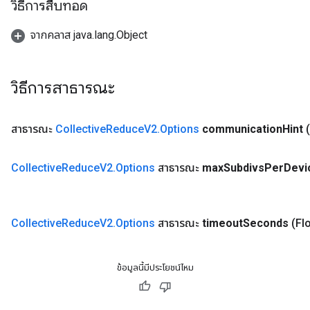
วิธีการสืบทอด
จากคลาส java.lang.Object
วิธีการสาธารณะ
สาธารณะ
Collective
Reduce
V2
.
Options
communication
Hint
Collective
Reduce
V2
.
Options
สาธารณะ
max
Subdivs
Per
Devi
Collective
Reduce
V2
.
Options
สาธารณะ
timeout
Seconds
(Fl
ข้อมูลนี้มีประโยชน์ไหม