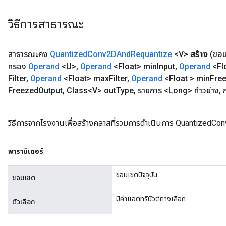
วิธีการสาธารณะ
สาธารณะคง
Quantized
Conv2DAnd
Requantize
<V>
สร้าง
(ขอ
กรอง
Operand
<U>
,
Operand
<Float> min
Input
,
Operand
<Fl
Filter
,
Operand
<Float> max
Filter
,
Operand
<Float > min
Fre
Freezed
Output
,
Class<V> out
Type
,
รายการ <Long> ก้าวย่าง
,
ก
วิธีการจากโรงงานเพื่อสร้างคลาสที่รวมการดำเนินการ QuantizedC
พารามิเตอร์
ขอบเขตปัจจุบัน
ขอบเขต
มีค่าแอตทริบิวต์ทางเลือก
ตัวเลือก