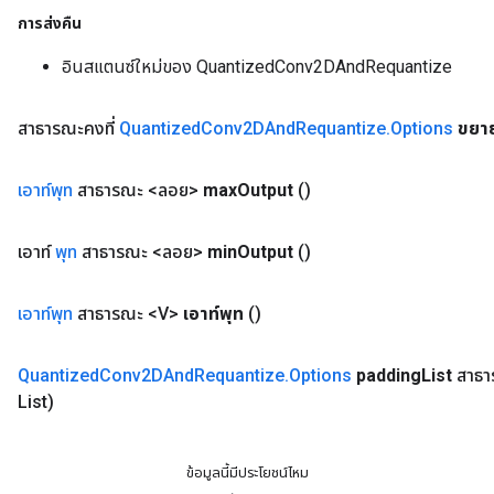
การส่งคืน
อินสแตนซ์ใหม่ของ QuantizedConv2DAndRequantize
สาธารณะคงที่
Quantized
Conv2DAnd
Requantize
.
Options
ขยา
เอาท์พุท
สาธารณะ <ลอย>
max
Output
()
เอาท์
พุท
สาธารณะ <ลอย>
min
Output
()
เอาท์พุท
สาธารณะ <V>
เอาท์พุท
()
Quantized
Conv2DAnd
Requantize
.
Options
padding
List
สาธา
List)
ข้อมูลนี้มีประโยชน์ไหม