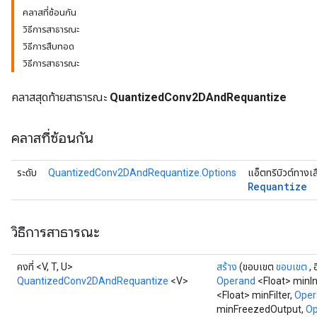
คลาสที่ซ้อนกัน
วิธีการสาธารณะ
วิธีการสืบทอด
วิธีการสาธารณะ
Requantize
คลาสสุดท้ายสาธารณะ
QuantizedConv2DAndRequantize
ize
AndReluAndRequantize
คลาสที่ซ้อนกัน
u
uAndRequantize
ระดับ
QuantizedConv2DAndRequantize.Options
แอ็ตทริบิวต์ทางเ
Requantize
AndRelu
AndReluAndRequantize
วิธีการสาธารณะ
ize
คงที่ <V, T, U>
สร้าง
(ขอบเขต
ขอบเขต
, 
QuantizedConv2DAndRequantize
<V>
Operand
<Float> minI
Requantize
<Float> minFilter,
Oper
ize
minFreezedOutput,
Op