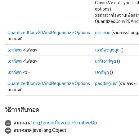
Class<V> outType, List
options)
วิธีการจากโรงงานเพื่อสร
QuantizedConv2DAndR
QuantizedConv2DAndRequantize.Options
การขยาย
(รายการ<Long>
แบบคงที่
เอาท์พุต
<โฟลต>
เอาต์พุตสูงสุด
()
เอาท์พุต
<โฟลต>
นาทีเอาท์พุต
()
เอาท์พุต
<วี>
เอาท์พุท
()
QuantizedConv2DAndRequantize.Options
paddingList
(รายการ <L
แบบคงที่
วิธีการสืบทอด
จากคลาส
org.tensorflow.op.PrimitiveOp
จากคลาส java.lang.Object