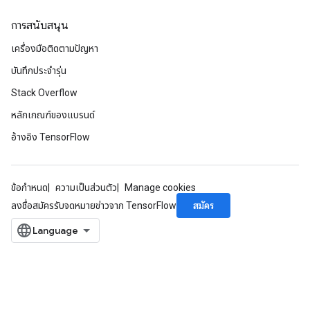
ntumParameters
การสนับสนุน
ters
เครื่องมือติดตามปัญหา
ropParameters
s
บันทึกประจำรุ่น
atorParameters
Stack Overflow
ghtParameters
หลักเกณฑ์ของแบรนด์
meters
adParameters
อ้างอิง TensorFlow
rameters
eters
ientDescentParameters
ข้อกำหนด
ความเป็นส่วนตัว
Manage cookies
สมัคร
ลงชื่อสมัครรับจดหมายข่าวจาก TensorFlow