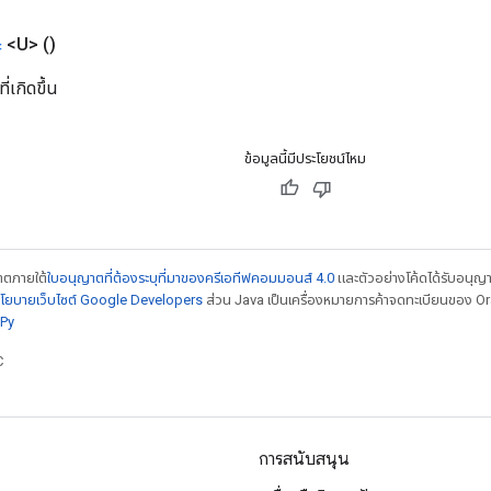
ะ
<U>
()
่เกิดขึ้น
ข้อมูลนี้มีประโยชน์ไหม
ญาตภายใต้
ใบอนุญาตที่ต้องระบุที่มาของครีเอทีฟคอมมอนส์ 4.0
และตัวอย่างโค้ดได้รับอนุญ
โยบายเว็บไซต์ Google Developers
ส่วน Java เป็นเครื่องหมายการค้าจดทะเบียนของ Orac
Py
C
การสนับสนุน