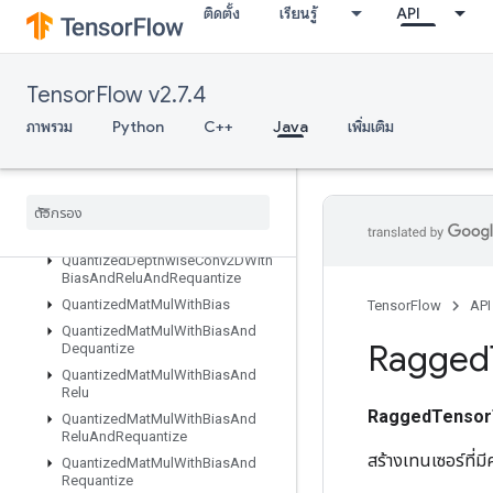
ติดตั้ง
เรียนรู้
API
QuantizedConv2DWithBiasAndReluAndRequantize
QuantizedConv2DWithBiasAndRequantize
QuantizedConv2DWithBiasSignedSumAndReluAndRequantize
TensorFlow v2.7.4
QuantizedConv2DWithBiasSumAndRelu
QuantizedConv2DWithBiasSumAndReluAndRequantize
ภาพรวม
Python
C++
Java
เพิ่มเติม
QuantizedDepthwiseConv2D
Quantized
Depthwise
Conv2DWith
Bias
Quantized
Depthwise
Conv2DWith
Bias
And
Relu
Quantized
Depthwise
Conv2DWith
Bias
And
Relu
And
Requantize
Quantized
Mat
Mul
With
Bias
TensorFlow
API
Quantized
Mat
Mul
With
Bias
And
Ragged
Dequantize
Quantized
Mat
Mul
With
Bias
And
Relu
RaggedTensor
Quantized
Mat
Mul
With
Bias
And
Relu
And
Requantize
สร้างเทนเซอร์ที่ม
Quantized
Mat
Mul
With
Bias
And
Requantize