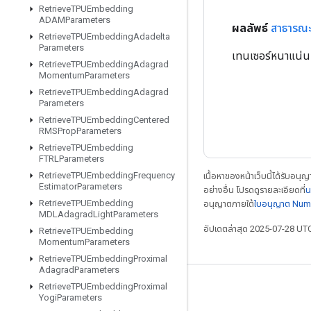
Retrieve
TPUEmbedding
ADAMParameters
ผลลัพธ์
สาธารณ
Retrieve
TPUEmbedding
Adadelta
Parameters
เทนเซอร์หนาแน่นที
Retrieve
TPUEmbedding
Adagrad
Momentum
Parameters
Retrieve
TPUEmbedding
Adagrad
Parameters
Retrieve
TPUEmbedding
Centered
RMSProp
Parameters
Retrieve
TPUEmbedding
FTRLParameters
Retrieve
TPUEmbedding
Frequency
เนื้อหาของหน้าเว็บนี้ได้รับอนุ
Estimator
Parameters
อย่างอื่น โปรดดูรายละเอียดที่
น
Retrieve
TPUEmbedding
อนุญาตภายใต้
ใบอนุญาต Num
MDLAdagrad
Light
Parameters
อัปเดตล่าสุด 2025-07-28 UT
Retrieve
TPUEmbedding
Momentum
Parameters
Retrieve
TPUEmbedding
Proximal
Adagrad
Parameters
Retrieve
TPUEmbedding
Proximal
เชื่อมต่อเสมอ
Yogi
Parameters