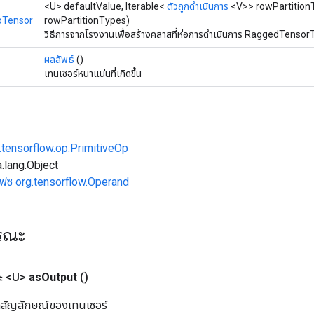
<U> defaultValue, Iterable<
ตัวถูกดำเนินการ
<V>> rowPartitionT
oTensor
rowPartitionTypes)
วิธีการจากโรงงานเพื่อสร้างคลาสที่ห่อการดำเนินการ RaggedTensor
ผลลัพธ์
()
เทนเซอร์หนาแน่นที่เกิดขึ้น
.tensorflow.op.PrimitiveOp
.lang.Object
เฟซ org.tensorflow.Operand
ารณะ
ะ <U>
as
Output
()
ิลสัญลักษณ์ของเทนเซอร์