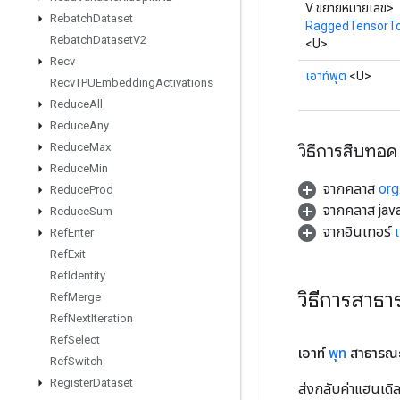
V ขยายหมายเลข>
Rebatch
Dataset
RaggedTensorT
Rebatch
Dataset
V2
<U>
Recv
เอาท์พุต
<U>
Recv
TPUEmbedding
Activations
Reduce
All
Reduce
Any
วิธีการสืบทอด
Reduce
Max
Reduce
Min
จากคลาส
org
Reduce
Prod
จากคลาส java
Reduce
Sum
จากอินเทอร์
Ref
Enter
Ref
Exit
Ref
Identity
วิธีการสาธ
Ref
Merge
Ref
Next
Iteration
Ref
Select
เอาท์
พุท
สาธารณ
Ref
Switch
Register
Dataset
ส่งกลับค่าแฮนเด