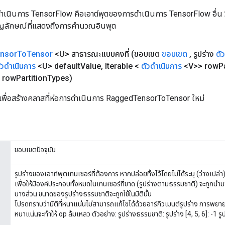
เนินการ TensorFlow คือเอาต์พุตของการดำเนินการ TensorFlow อื่น วิธี
ัญลักษณ์ที่แสดงถึงการคำนวณอินพุต
nsor
To
Tensor
<U> สาธารณะแบบคงที่
(ขอบเขต
ขอบเขต
,
รูปร่าง
ตั
ัวดำเนินการ
<U> default
Value
,
Iterable <
ตัวดำเนินการ
<V>> row
P
> row
Partition
Types)
เพื่อสร้างคลาสที่ห่อการดำเนินการ RaggedTensorToTensor ใหม่
ขอบเขตปัจจุบัน
รูปร่างของเอาท์พุตเทนเซอร์ที่ต้องการ หากปล่อยทิ้งไว้โดยไม่ได้ระบุ (ว่างเปล่า) จะ
เพื่อให้มีองค์ประกอบทั้งหมดในเทนเซอร์ที่ขาด (รูปร่างตามธรรมชาติ) จะถูกนำมาใช
บางส่วน ขนาดของรูปร่างธรรมชาติจะถูกใช้ในมิตินั้น
โปรดทราบว่ามิติที่หนาแน่นไม่สามารถแก้ไขได้ด้วยอาร์กิวเมนต์รูปร่าง การพยาย
หนาแน่นจะทำให้ op ล้มเหลว ตัวอย่าง: รูปร่างธรรมชาติ: รูปร่าง [4, 5, 6]: -1 รูป