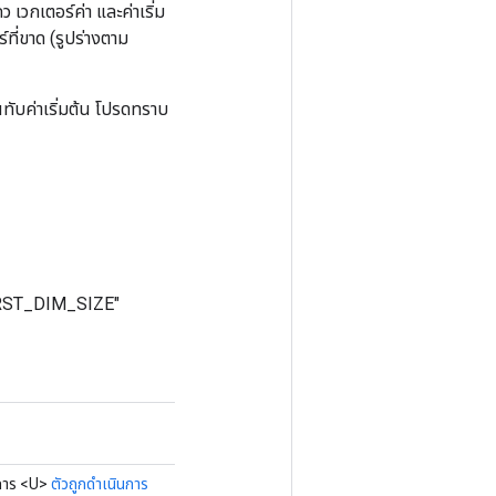
วกเตอร์ค่า และค่าเริ่ม
์ที่ขาด (รูปร่างตาม
นทับค่าเริ่มต้น โปรดทราบ
FIRST_DIM_SIZE"
าร <U>
ตัวถูกดำเนินการ