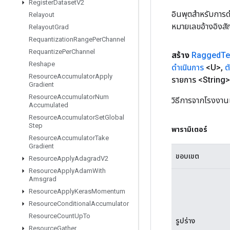
Register
Dataset
V2
อินพุตสำหรับการดำ
Relayout
หมายเลขอ้างอิงส
Relayout
Grad
Requantization
Range
Per
Channel
Requantize
Per
Channel
สร้าง
Ragged
Te
Reshape
ดำเนินการ
<U>
,
ต
Resource
Accumulator
Apply
รายการ <String
Gradient
Resource
Accumulator
Num
วิธีการจากโรงงาน
Accumulated
Resource
Accumulator
Set
Global
Step
พารามิเตอร์
Resource
Accumulator
Take
Gradient
ขอบเขต
Resource
Apply
Adagrad
V2
Resource
Apply
Adam
With
Amsgrad
Resource
Apply
Keras
Momentum
Resource
Conditional
Accumulator
Resource
Count
Up
To
รูปร่าง
Resource
Gather