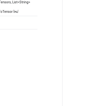
ensors, List<String>
ToTensor ใหม่