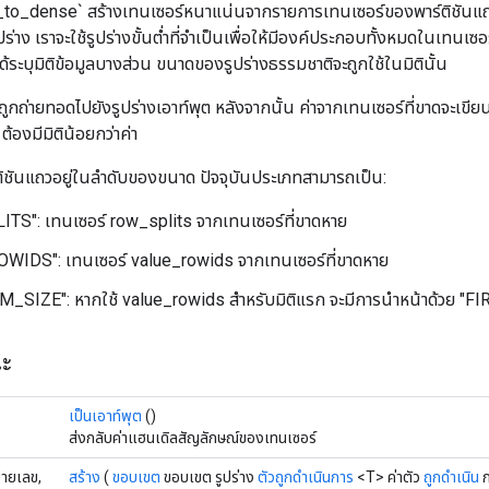
o_dense` สร้างเทนเซอร์หนาแน่นจากรายการเทนเซอร์ของพาร์ติชันแถว เ
ูปร่าง เราจะใช้รูปร่างขั้นต่ำที่จำเป็นเพื่อให้มีองค์ประกอบทั้งหมดในเทนเซอร
ด้ระบุมิติข้อมูลบางส่วน ขนาดของรูปร่างธรรมชาติจะถูกใช้ในมิตินั้น
ูกถ่ายทอดไปยังรูปร่างเอาท์พุต หลังจากนั้น ค่าจากเทนเซอร์ที่ขาดจะเขีย
ต้องมีมิติน้อยกว่าค่า
ิชันแถวอยู่ในลำดับของขนาด ปัจจุบันประเภทสามารถเป็น:
S": เทนเซอร์ row_splits จากเทนเซอร์ที่ขาดหาย
WIDS": เทนเซอร์ value_rowids จากเทนเซอร์ที่ขาดหาย
_SIZE": หากใช้ value_rowids สำหรับมิติแรก จะมีการนำหน้าด้วย "
ณะ
เป็นเอาท์พุต
()
ส่งกลับค่าแฮนเดิลสัญลักษณ์ของเทนเซอร์
มายเลข,
สร้าง
(
ขอบเขต
ขอบเขต รูปร่าง
ตัวถูกดำเนินการ
<T> ค่าตัว
ถูกดำเนิน
ก