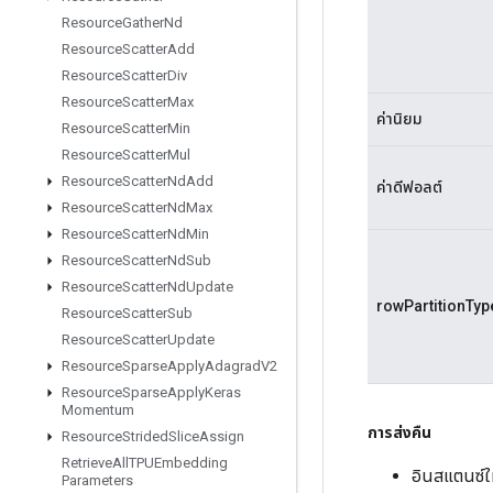
Resource
Gather
Nd
Resource
Scatter
Add
Resource
Scatter
Div
Resource
Scatter
Max
ค่านิยม
Resource
Scatter
Min
Resource
Scatter
Mul
Resource
Scatter
Nd
Add
ค่าดีฟอลต์
Resource
Scatter
Nd
Max
Resource
Scatter
Nd
Min
Resource
Scatter
Nd
Sub
Resource
Scatter
Nd
Update
rowPartitionTyp
Resource
Scatter
Sub
Resource
Scatter
Update
Resource
Sparse
Apply
Adagrad
V2
Resource
Sparse
Apply
Keras
Momentum
การส่งคืน
Resource
Strided
Slice
Assign
Retrieve
All
TPUEmbedding
อินสแตนซ์
Parameters