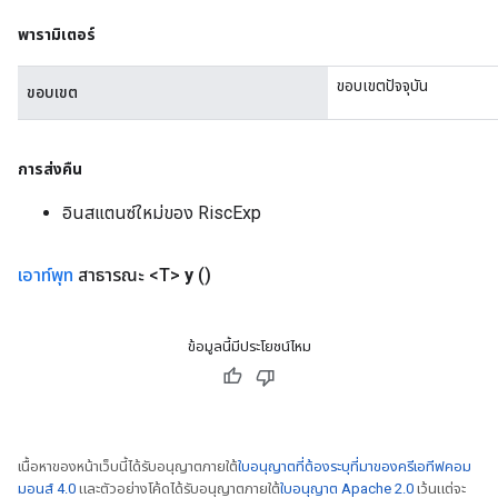
พารามิเตอร์
ขอบเขตปัจจุบัน
ขอบเขต
การส่งคืน
อินสแตนซ์ใหม่ของ RiscExp
เอาท์พุท
สาธารณะ <T>
y
()
ข้อมูลนี้มีประโยชน์ไหม
เนื้อหาของหน้าเว็บนี้ได้รับอนุญาตภายใต้
ใบอนุญาตที่ต้องระบุที่มาของครีเอทีฟคอม
มอนส์ 4.0
และตัวอย่างโค้ดได้รับอนุญาตภายใต้
ใบอนุญาต Apache 2.0
เว้นแต่จะ