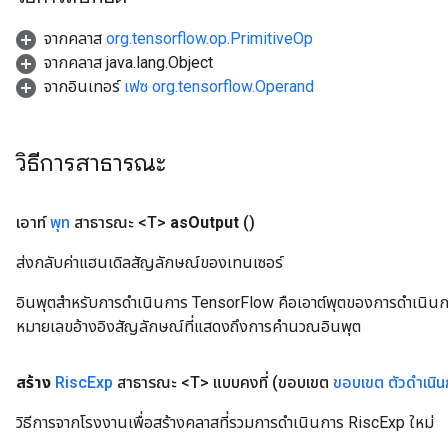
จากคลาส
org.tensorflow.op.PrimitiveOp
จากคลาส java.lang.Object
จากอินเทอร์
เฟซ org.tensorflow.Operand
วิธีการสาธารณะ
เอาท์
พุท
สาธารณะ <T>
as
Output
()
ส่งกลับค่าแฮนเดิลสัญลักษณ์ของเทนเซอร์
อินพุตสำหรับการดำเนินการ TensorFlow คือเอาต์พุตของการดำเนินการ T
หมายเลขอ้างอิงสัญลักษณ์ที่แสดงถึงการคำนวณอินพุต
สร้าง
Risc
Exp
สาธารณะ <T> แบบคงที่
(ขอบเขต
ขอบเขต
ตัวดำเนิ
วิธีการจากโรงงานเพื่อสร้างคลาสที่รวมการดำเนินการ RiscExp ใหม่