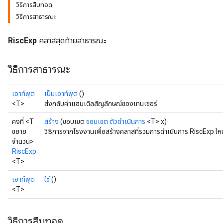
วิธีการสืบทอด
วิธีการสาธารณะ
RiscExp
คลาสสุดท้ายสาธารณะ
วิธีการสาธารณะ
เอาท์พุต
เป็นเอาท์พุต
()
<T>
ส่งกลับค่าแฮนเดิลสัญลักษณ์ของเทนเซอร์
คงที่ <T
สร้าง
(ขอบเขต
ขอบเขต
ตัวดำเนินการ
<T> x)
ขยาย
วิธีการจากโรงงานเพื่อสร้างคลาสที่รวมการดำเนินการ RiscExp ใหม
จำนวน>
RiscExp
<T>
เอาท์พุต
ใช่
()
<T>
วิธีการสืบทอด