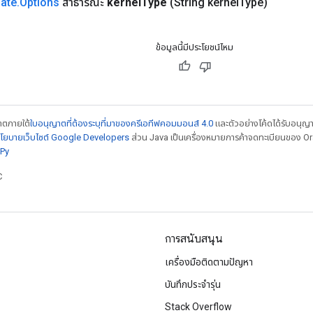
late
.
Options
สาธารณะ
kernel
Type
(String kernel
Type)
ข้อมูลนี้มีประโยชน์ไหม
ญาตภายใต้
ใบอนุญาตที่ต้องระบุที่มาของครีเอทีฟคอมมอนส์ 4.0
และตัวอย่างโค้ดได้รับอนุญ
โยบายเว็บไซต์ Google Developers
ส่วน Java เป็นเครื่องหมายการค้าจดทะเบียนของ Orac
Py
C
การสนับสนุน
เครื่องมือติดตามปัญหา
บันทึกประจำรุ่น
Stack Overflow