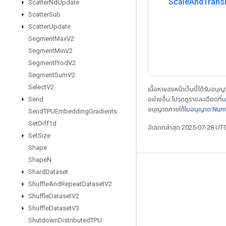
Scale
And
Trans
Scatter
Nd
Update
Scatter
Sub
Scatter
Update
Segment
Max
V2
Segment
Min
V2
Segment
Prod
V2
Segment
Sum
V2
Select
V2
เนื้อหาของหน้าเว็บนี้ได้รับอนุ
อย่างอื่น โปรดดูรายละเอียดที่
น
Send
อนุญาตภายใต้
ใบอนุญาต Num
Send
TPUEmbedding
Gradients
Set
Diff1d
อัปเดตล่าสุด 2025-07-28 UT
Set
Size
Shape
Shape
N
เชื่อมต่อเสมอ
Shard
Dataset
Shuffle
And
Repeat
Dataset
V2
บล็อก
Shuffle
Dataset
V2
ฟอรัม
Shuffle
Dataset
V3
Shutdown
Distributed
TPU
GitHub