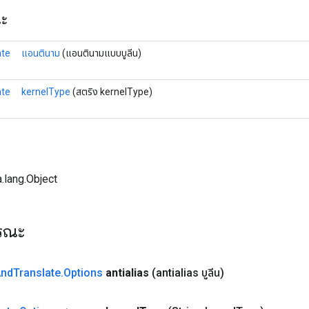
ณะ
ate
แอนตินาม
(แอนตินามแบบบูลีน)
ate
kernelType
(สตริง kernelType)
.lang.Object
ารณะ
And
Translate
.
Options
antialias
(antialias บูลีน)