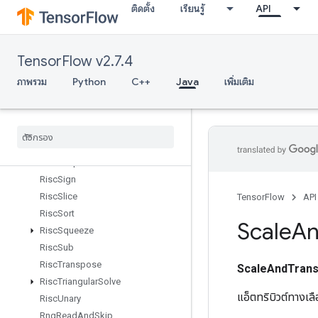
ติดตั้ง
เรียนรู้
API
RiscPool
RiscPow
RiscRandomUniform
TensorFlow v2.7.4
RiscReal
RiscReduce
ภาพรวม
Python
C++
Java
เพิ่มเติม
RiscRem
Risc
Reshape
Risc
Reverse
Risc
Scatter
Risc
Shape
Risc
Sign
Risc
Slice
TensorFlow
API
Risc
Sort
Scale
A
Risc
Squeeze
Risc
Sub
Risc
Transpose
ScaleAndTrans
Risc
Triangular
Solve
แอ็ตทริบิวต์ทางเ
Risc
Unary
Rng
Read
And
Skip