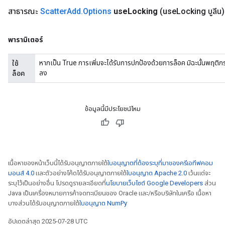
สาธารณะ
Scatter
Add
.
Options
use
Locking
(use
Locking บูลีน)
พารามิเตอร์
หากเป็น True การเพิ่มจะได้รับการปกป้องด้วยการล็อค มิฉะนั้นพฤติ
ใช้
ลง
ล็อค
ข้อมูลนี้มีประโยชน์ไหม
เนื้อหาของหน้าเว็บนี้ได้รับอนุญาตภายใต้
ใบอนุญาตที่ต้องระบุที่มาของครีเอทีฟคอม
มอนส์ 4.0
และตัวอย่างโค้ดได้รับอนุญาตภายใต้
ใบอนุญาต Apache 2.0
เว้นแต่จะ
ระบุไว้เป็นอย่างอื่น โปรดดูรายละเอียดที่
นโยบายเว็บไซต์ Google Developers
ส่วน
Java เป็นเครื่องหมายการค้าจดทะเบียนของ Oracle และ/หรือบริษัทในเครือ เนื้อหา
บางส่วนได้รับอนุญาตภายใต้
ใบอนุญาต NumPy
อัปเดตล่าสุด 2025-07-28 UTC