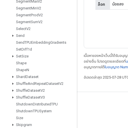
Segment
Max
V2
น้อยลง
ล็อค
Segment
Min
V2
Segment
Prod
V2
Segment
Sum
V2
Select
V2
Send
Send
TPUEmbedding
Gradients
Set
Diff1d
เนื้อหาของหน้าเว็บนี้ได้รับอนุ
Set
Size
อย่างอื่น โปรดดูรายละเอียดที่
น
Shape
อนุญาตภายใต้
ใบอนุญาต Num
Shape
N
Shard
Dataset
อัปเดตล่าสุด 2025-07-28 UT
Shuffle
And
Repeat
Dataset
V2
Shuffle
Dataset
V2
Shuffle
Dataset
V3
เชื่อมต่อเสมอ
Shutdown
Distributed
TPU
Shutdown
TPUSystem
บล็อก
Size
ฟอรัม
Skipgram