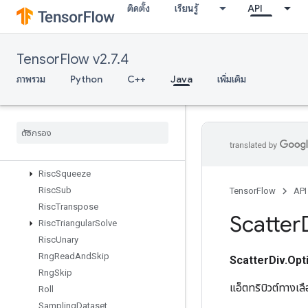
ติดตั้ง
เรียนรู้
API
RiscReal
RiscReduce
RiscRem
TensorFlow v2.7.4
RiscReshape
RiscReverse
ภาพรวม
Python
C++
Java
เพิ่มเติม
RiscScatter
Risc
Shape
Risc
Sign
Risc
Slice
Risc
Sort
Risc
Squeeze
Risc
Sub
TensorFlow
API
Risc
Transpose
Scatter
Risc
Triangular
Solve
Risc
Unary
Rng
Read
And
Skip
ScatterDiv.Opt
Rng
Skip
แอ็ตทริบิวต์ทางเ
Roll
Sampling
Dataset