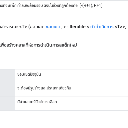
ที่จะแพ็ค ค่าลบจะล้อมรอบ ดังนั้นช่วงที่ถูกต้องคือ `[-(R+1), R+1)`
กสาธารณะ <T>
(ขอบเขต
ขอบเขต
,
ค่า Iterable <
ตัวดำเนินการ
<T>>
,
เพื่อสร้างคลาสที่ห่อการดำเนินการสแต็กใหม่
ขอบเขตปัจจุบัน
จะต้องมีรูปร่างและประเภทเดียวกัน
มีค่าแอตทริบิวต์ทางเลือก