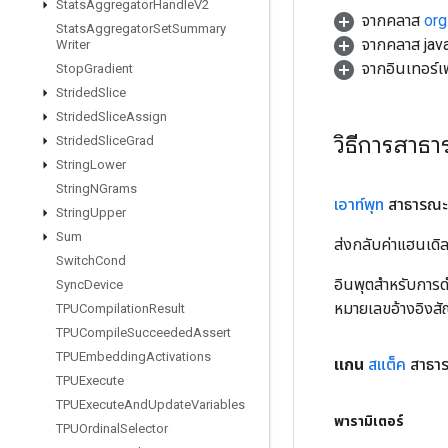
Stats
Aggregator
Handle
V2
จากคลาส
org
Stats
Aggregator
Set
Summary
จากคลาส java
Writer
จากอินเทอร์
Stop
Gradient
Strided
Slice
Strided
Slice
Assign
วิธีการสาธ
Strided
Slice
Grad
String
Lower
String
NGrams
เอาท์พุท
สาธารณะ
String
Upper
Sum
ส่งกลับค่าแฮนเด
Switch
Cond
อินพุตสำหรับการดำ
Sync
Device
หมายเลขอ้างอิงส
TPUCompilation
Result
TPUCompile
Succeeded
Assert
TPUEmbedding
Activations
แกน
สแต็ค
สาธาร
TPUExecute
TPUExecute
And
Update
Variables
พารามิเตอร์
TPUOrdinal
Selector