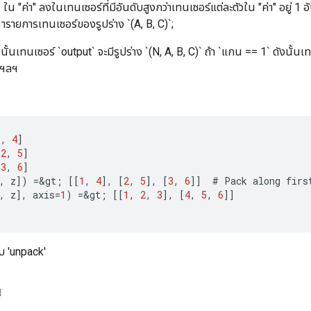
ใน "ค่า" ลงในเทนเซอร์ที่มีอันดับสูงกว่าเทนเซอร์แต่ละตัวใน "ค่า" อยู่ 1 อ
ารายการเทนเซอร์ของรูปร่าง `(A, B, C)`;
งนั้นเทนเซอร์ `output` จะมีรูปร่าง `(N, A, B, C)` ถ้า `แกน == 1` ดังนั้นเท
` ฯลฯ
1
,
4
]
[
2
,
5
]
[
3
,
6
]
,
z
]
)
=
&
gt
;
[[
1
,
4
]
,
[
2
,
5
]
,
[
3
,
6
]]
#
Pack
along
firs
,
z
]
,
axis
=
1
)
=
&
gt
;
[[
1
,
2
,
3
]
,
[
4
,
5
,
6
]]
ับ 'unpack'
น