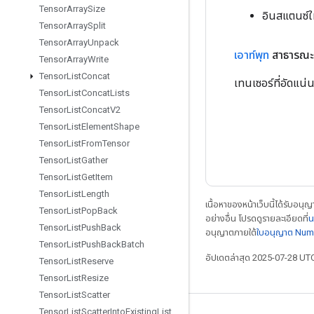
Tensor
Array
Size
อินสแตนซ์ใ
Tensor
Array
Split
Tensor
Array
Unpack
เอาท์พุท
สาธารณะ
Tensor
Array
Write
Tensor
List
Concat
เทนเซอร์ที่อัดแน่
Tensor
List
Concat
Lists
Tensor
List
Concat
V2
Tensor
List
Element
Shape
Tensor
List
From
Tensor
Tensor
List
Gather
Tensor
List
Get
Item
Tensor
List
Length
เนื้อหาของหน้าเว็บนี้ได้รับอนุ
Tensor
List
Pop
Back
อย่างอื่น โปรดดูรายละเอียดที่
น
Tensor
List
Push
Back
อนุญาตภายใต้
ใบอนุญาต Num
Tensor
List
Push
Back
Batch
อัปเดตล่าสุด 2025-07-28 UT
Tensor
List
Reserve
Tensor
List
Resize
Tensor
List
Scatter
Tensor
List
Scatter
Into
Existing
List