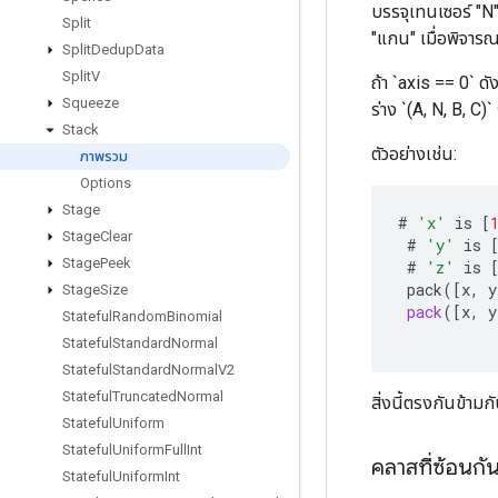
บรรจุเทนเซอร์ "N" 
Split
"แกน" เมื่อพิจารณ
Split
Dedup
Data
Split
V
ถ้า `axis == 0` ดั
Squeeze
ร่าง `(A, N, B, C)
Stack
ตัวอย่างเช่น:
ภาพรวม
Options
Stage
#
'x'
is
[
Stage
Clear
#
'y'
is
Stage
Peek
#
'z'
is
pack
(
[
x
,
y
Stage
Size
pack
(
[
x
,
y
Stateful
Random
Binomial
Stateful
Standard
Normal
Stateful
Standard
Normal
V2
Stateful
Truncated
Normal
สิ่งนี้ตรงกันข้ามก
Stateful
Uniform
Stateful
Uniform
Full
Int
คลาสที่ซ้อนกั
Stateful
Uniform
Int