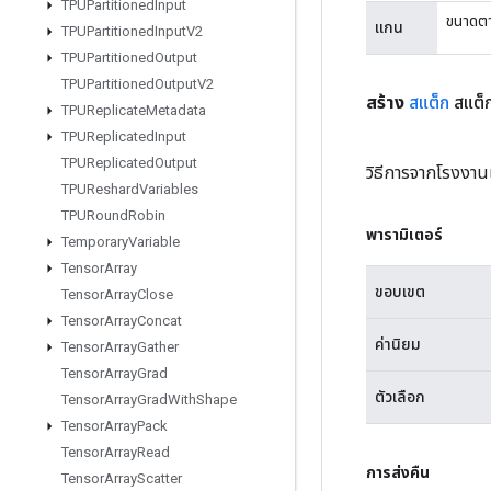
TPUPartitioned
Input
ขนาดตาม
แกน
TPUPartitioned
Input
V2
TPUPartitioned
Output
TPUPartitioned
Output
V2
สร้าง
สแต็ก
สแต็
TPUReplicate
Metadata
TPUReplicated
Input
TPUReplicated
Output
วิธีการจากโรงงาน
TPUReshard
Variables
TPURound
Robin
พารามิเตอร์
Temporary
Variable
Tensor
Array
ขอบเขต
Tensor
Array
Close
Tensor
Array
Concat
ค่านิยม
Tensor
Array
Gather
Tensor
Array
Grad
ตัวเลือก
Tensor
Array
Grad
With
Shape
Tensor
Array
Pack
Tensor
Array
Read
การส่งคืน
Tensor
Array
Scatter