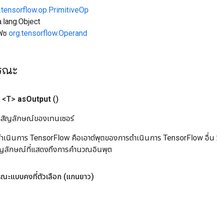
.tensorflow.op.PrimitiveOp
.lang.Object
เฟซ
org.tensorflow.Operand
ารณะ
 <T>
as
Output
()
ิลสัญลักษณ์ของเทนเซอร์
เนินการ TensorFlow คือเอาต์พุตของการดำเนินการ TensorFlow อื่น วิธี
ัญลักษณ์ที่แสดงถึงการคำนวณอินพุต
ณะแบบคงที่ตัวเลือก
(แกนยาว)