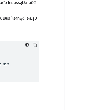
ันดับ โดยบรรจุไว้ตามมิติ
นเซอร์ `เอาท์พุต` จะมีรูป
t
dim
.