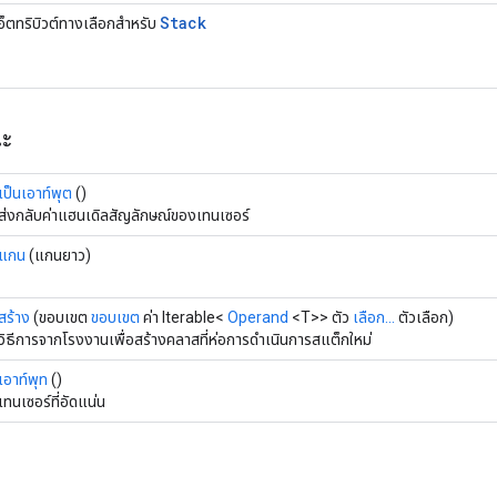
Stack
็ตทริบิวต์ทางเลือกสำหรับ
ณะ
เป็นเอาท์พุต
()
ส่งกลับค่าแฮนเดิลสัญลักษณ์ของเทนเซอร์
แกน
(แกนยาว)
สร้าง
(ขอบเขต
ขอบเขต
ค่า Iterable<
Operand
<T>> ตัว
เลือก...
ตัวเลือก)
วิธีการจากโรงงานเพื่อสร้างคลาสที่ห่อการดำเนินการสแต็กใหม่
เอาท์พุท
()
เทนเซอร์ที่อัดแน่น