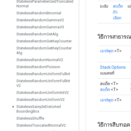
Stateless
Parameterized
Truncated
ระดับ
สแต็ค
แอ
Normal
ตัว
Stateless
Random
Binomial
เลือก
Stateless
Random
Gamma
V2
Stateless
Random
Gamma
V3
Stateless
Random
Get
Alg
วิธีการสาธาร
Stateless
Random
Get
Key
Counter
Stateless
Random
Get
Key
Counter
เอาท์พุต
<T>
Alg
Stateless
Random
Normal
V2
Stateless
Random
Poisson
Stack.Options
แบบคงที่
Stateless
Random
Uniform
Full
Int
Stateless
Random
Uniform
Full
Int
สแต็ค <T>
V2
สแต็ค
<T>
Stateless
Random
Uniform
Int
V2
Stateless
Random
Uniform
V2
เอาท์พุต
<T>
Stateless
Sample
Distorted
Bounding
Box
Stateless
Shuffle
วิธีการสืบทอด
Stateless
Truncated
Normal
V2