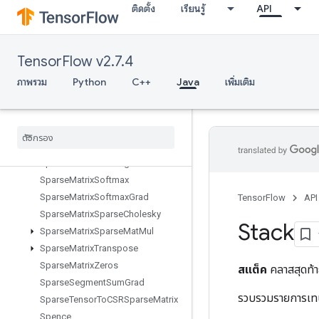
ติดตั้ง
เรียนรู้
API
SparseApplyAdagradV2
SparseBincount
SparseCountSparseOutput
TensorFlow v2.7.4
SparseCrossHashed
SparseCrossV2
ภาพรวม
Python
C++
Java
เพิ่มเติม
SparseMatrixAdd
Sparse
Matrix
Mat
Mul
Sparse
Matrix
Mul
Sparse
Matrix
NNZ
Sparse
Matrix
Ordering
AMD
Sparse
Matrix
Softmax
Sparse
Matrix
Softmax
Grad
TensorFlow
API
Sparse
Matrix
Sparse
Cholesky
Stack
Sparse
Matrix
Sparse
Mat
Mul
Sparse
Matrix
Transpose
Sparse
Matrix
Zeros
สแต็ค
คลาสสุดท้
Sparse
Segment
Sum
Grad
รวบรวมรายการเทนเซ
Sparse
Tensor
To
CSRSparse
Matrix
Spence