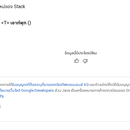
หม่ของ Stack
 <T>
เอาท์พุท
()
น
ข้อมูลนี้มีประโยชน์ไหม
ญาตภายใต้
ใบอนุญาตที่ต้องระบุที่มาของครีเอทีฟคอมมอนส์ 4.0
และตัวอย่างโค้ดได้รับอนุญ
โยบายเว็บไซต์ Google Developers
ส่วน Java เป็นเครื่องหมายการค้าจดทะเบียนของ Orac
Py
C