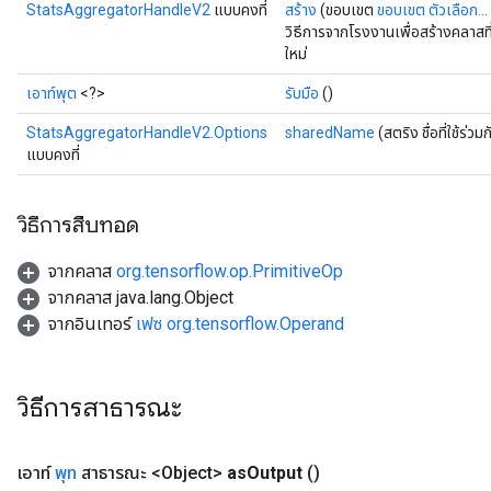
StatsAggregatorHandleV2
แบบคงที่
สร้าง
(ขอบเขต
ขอบเขต
ตัวเลือก...
วิธีการจากโรงงานเพื่อสร้างคลา
ใหม่
เอาท์พุต
<?>
รับมือ
()
StatsAggregatorHandleV2.Options
sharedName
(สตริง ชื่อที่ใช้ร่วมก
แบบคงที่
วิธีการสืบทอด
จากคลาส
org.tensorflow.op.PrimitiveOp
จากคลาส java.lang.Object
จากอินเทอร์
เฟซ org.tensorflow.Operand
วิธีการสาธารณะ
เอาท์
พุท
สาธารณะ <Object>
as
Output
()