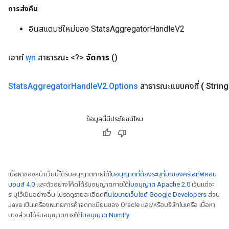
การส่งคืน
อินสแตนซ์ใหม่ของ StatsAggregatorHandleV2
เอาท์
พุท
สาธารณะ <?>
จัดการ
()
Stats
Aggregator
Handle
V2
.
Options
สาธารณะแบบคงที่
(
Strin
ข้อมูลนี้มีประโยชน์ไหม
เนื้อหาของหน้าเว็บนี้ได้รับอนุญาตภายใต้
ใบอนุญาตที่ต้องระบุที่มาของครีเอทีฟคอม
มอนส์ 4.0
และตัวอย่างโค้ดได้รับอนุญาตภายใต้
ใบอนุญาต Apache 2.0
เว้นแต่จะ
ระบุไว้เป็นอย่างอื่น โปรดดูรายละเอียดที่
นโยบายเว็บไซต์ Google Developers
ส่วน
Java เป็นเครื่องหมายการค้าจดทะเบียนของ Oracle และ/หรือบริษัทในเครือ เนื้อหา
บางส่วนได้รับอนุญาตภายใต้
ใบอนุญาต NumPy