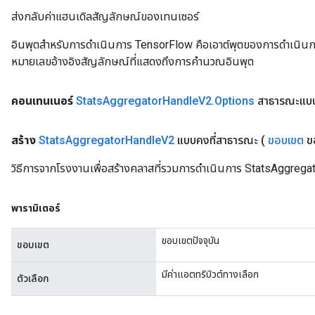
ส่งกลับค่าแฮนเดิลสัญลักษณ์ของเทนเซอร์
อินพุตสำหรับการดำเนินการ TensorFlow คือเอาต์พุตของการดำเนินการ T
หมายเลขอ้างอิงสัญลักษณ์ที่แสดงถึงการคำนวณอินพุต
คอนเทนเนอร์
Stats
Aggregator
Handle
V2
.
Options
สาธารณะแบบ
สร้าง
Stats
Aggregator
Handle
V2
แบบคงที่สาธารณะ
(
ขอบเขต
ข
วิธีการจากโรงงานเพื่อสร้างคลาสที่รวมการดำเนินการ StatsAggrega
พารามิเตอร์
ขอบเขตปัจจุบัน
ขอบเขต
มีค่าแอตทริบิวต์ทางเลือก
ตัวเลือก