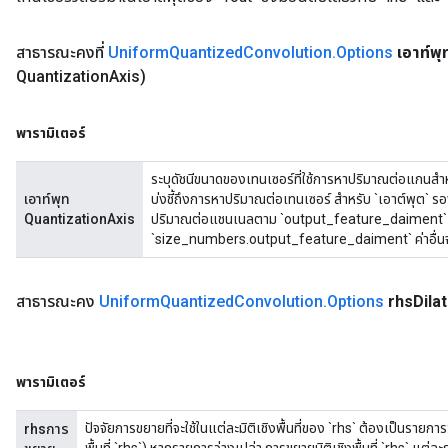
สาธารณะคงที่
Uniform
Quantized
Convolution
.
Options
เอาท์พ
Quantization
Axis)
พารามิเตอร์
ระบุดัชนีขนาดของเทนเซอร์ที่ใช้การหาปริมาณต่อแกนสำหรับ
เอาท์พุท
บ่งชี้ถึงการหาปริมาณต่อเทนเซอร์ สำหรับ `เอาต์พุต`
QuantizationAxis
ปริมาณต่อแชนเนลตาม `output_feature_daiment` เท่านั
`size_numbers.output_feature_daiment` ค่าอื่นจะ
สาธารณะคง
Uniform
Quantized
Convolution
.
Options
rhs
Dila
พารามิเตอร์
ปัจจัยการขยายที่จะใช้ในแต่ละมิติเชิงพื้นที่ของ `rhs` ต้องเป็นรายกา
rhsการ