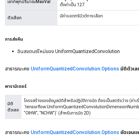
เอาท์พุทปริมาณMaxVal
ตั้งค่าเป็น 127
มีค่าแอตทริบิวต์ทางเลือก
ตัวเลือก
การส่งคืน
อินสแตนซ์ใหม่ของ UniformQuantizedConvolution
สาธารณะคง
Uniform
Quantized
Convolution
.
Options
มิติตัวเล
พารามิเตอร์
โครงสร้างของข้อมูลมิติสำหรับปฏิบัติการบิด ต้องเป็นสตริงว่าง (ค่าเร
มิติ
`tensorflow.UniformQuantizedConvolutionDimensionNumbersAt
ตัวเลข
"OIHW", "NCHW")` (สำหรับการบิด 2D)
สาธารณะคง
Uniform
Quantized
Convolution
.
Options
ชัดเจนแพ