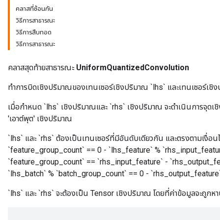
คลาสที่ซ้อนกัน
วิธีการสาธารณะ
วิธีการสืบทอด
วิธีการสาธารณะ
คลาสสุดท้ายสาธารณะ
UniformQuantizedConvolution
ทำการบิดเชิงปริมาณของเทนเซอร์เชิงปริมาณ `lhs` และเทนเซอร์เชิงปริ
เมื่อกำหนด `lhs` เชิงปริมาณและ `rhs` เชิงปริมาณ จะดำเนินการจุดเชิ
'เอาต์พุต' เชิงปริมาณ
`lhs` และ `rhs` ต้องเป็นเทนเซอร์ที่มีอันดับเดียวกัน และตรงตามเงื่อนไ
`feature_group_count` == 0 - `lhs_feature` % `rhs_input_featur
`feature_group_count` == `rhs_input_feature` - `rhs_output_f
`lhs_batch` % `batch_group_count` == 0 - `rhs_output_featur
`lhs` และ `rhs` จะต้องเป็น Tensor เชิงปริมาณ โดยที่ค่าข้อมูลจะถูกห