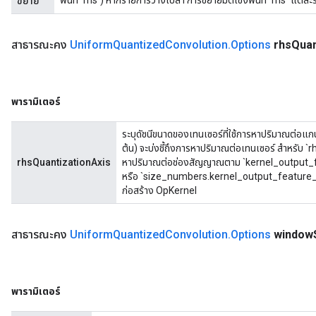
พื้นที่ `rhs`) หากรายการว่างเปล่า การขยายมิติเชิงพื้นที่ `rhs` แต่ละ
ขยาย
สาธารณะคง
Uniform
Quantized
Convolution
.
Options
rhs
Quan
พารามิเตอร์
ระบุดัชนีขนาดของเทนเซอร์ที่ใช้การหาปริมาณต่อแกนสำ
ต้น) จะบ่งชี้ถึงการหาปริมาณต่อเทนเซอร์ สำหรับ 
rhsQuantizationAxis
หาปริมาณต่อช่องสัญญาณตาม `kernel_output_featur
หรือ `size_numbers.kernel_output_feature_da
ก่อสร้าง OpKernel
สาธารณะคง
Uniform
Quantized
Convolution
.
Options
window
พารามิเตอร์