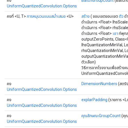
คง
BatchGroupCount
(Batch
UniformQuantizedConvolution.Options
คงที่ <U, T>
การหมุนวนแบบสม่ำเสมอ
<U>
สร้าง
( ขอบเขตขอบเขต
ตัว
ดำ
ดำเนินการ <Float> lhsScal
ดำเนินการ <Float> rhsScal
ดำเนินการ <Float>
เอา
ท์พุท
outputZeroPoints, Class<U
lhsQuantizationMinVal, L
rhsQuantizationMinVal, L
outputQuantizationMinVa
ตัวเลือก)
วิธีการจากโรงงานเพื่อสร้างค
UniformQuantizedConvolut
คง
DimensionNumbers
(สตริง
UniformQuantizedConvolution.Options
คง
explarPadding
(รายการ <L
UniformQuantizedConvolution.Options
คง
คุณลักษณะGroupCount
(คุ
UniformQuantizedConvolution.Options