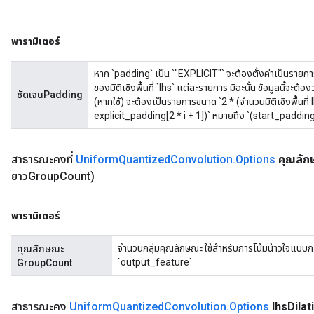
พารามิเตอร์
หาก `padding` เป็น `"EXPLICIT"` จะต้องตั้งค่าเป็นรายการที่
ของมิติเชิงพื้นที่ `lhs` แต่ละรายการ มิฉะนั้น ข้อมูลนี้จะต้อง
ชัดเจนPadding
(หากใช้) จะต้องเป็นรายการขนาด `2 * (จำนวนมิติเชิงพื้นที่ l
explicit_padding[2 * i + 1])` หมายถึง `(start_padding, 
สาธารณะคงที่
Uniform
Quantized
Convolution
.
Options
คุณลั
ยาวGroup
Count)
พารามิเตอร์
จำนวนกลุ่มคุณลักษณะ ใช้สำหรับการโน้มน้าวใจแบบกล
คุณลักษณะ
`output_feature`
GroupCount
สาธารณะคง
Uniform
Quantized
Convolution
.
Options
lhs
Dilat