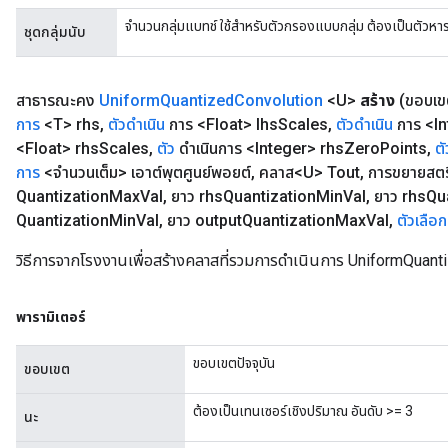
จำนวนกลุ่มแบทช์ ใช้สำหรับตัวกรองแบบกลุ่ม ต้องเป็นตัวห
ชุดกลุ่มนับ
สาธารณะคง
Uniform
Quantized
Convolution
<U>
สร้าง
(ขอบเ
การ
<T> rhs
,
ตัวดำเนิน
การ <Float> lhs
Scales
,
ตัวดำเนิน
การ <In
<Float> rhs
Scales
,
ตัว
ดำเนินการ <Integer> rhs
Zero
Points
,
ต
การ
<จำนวนเต็ม> เอาต์พุตศูนย์พอยต์
,
คลาส<U> Tout
,
การขยายสตร
Quantization
Max
Val
,
ยาว rhs
Quantization
Min
Val
,
ยาว rhs
Qu
Quantization
Min
Val
,
ยาว output
Quantization
Max
Val
,
ตัวเลือก
วิธีการจากโรงงานเพื่อสร้างคลาสที่รวมการดำเนินการ UniformQuant
พารามิเตอร์
ขอบเขตปัจจุบัน
ขอบเขต
ต้องเป็นเทนเซอร์เชิงปริมาณ อันดับ >= 3
นะ