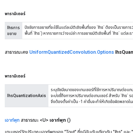
พารามิเตอร์
ปัจจัยการขยายที่จะใช้ในแต่ละมิติเชิงพื้นที่ของ `lhs` ต้องเป็นรายการ
lhsการ
พื้นที่ `lhs`) หากรายการว่างเปล่า การขยายมิติเชิงพื้นที่ `lhs` แต่ละ
ขยาย
สาธารณะคง
Uniform
Quantized
Convolution
.
Options
lhs
Quan
พารามิเตอร์
ระบุดัชนีขนาดของเทนเซอร์ที่ใช้การหาปริมาณต่อแกนสำ
lhsQuantizationAxis
จะบ่งชี้ถึงการหาปริมาณต่อเทนเซอร์ สำหรับ `lhs` ร
จึงต้องตั้งค่าเป็น -1 ค่าอื่นจะทำให้เกิดข้อผิดพลา
เอาท์พุท
สาธารณะ <U>
เอาท์พุท
()
เทนเซอร์วัดปริมาณเอาต์พุตของ "Tout" ซึ่งมีอันดับเดียวกับ "lhs" และ 