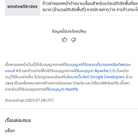
ก้าวย่างของหน้าต่างบานเลื่อนสำหรับแต่ละมิติเชิงพื้นที่ขอ
windowStrides
ขนาด (จำนวนมิติเชิงพื้นที่) หากมีรายการว่าง การก้าวกระโดด
ข้อมูลนี้มีประโยชน์ไหม
เนื้อหาของหน้าเว็บนี้ได้รับอนุญาตภายใต้
ใบอนุญาตที่ต้องระบุที่มาของครีเอทีฟคอม
มอนส์ 4.0
และตัวอย่างโค้ดได้รับอนุญาตภายใต้
ใบอนุญาต Apache 2.0
เว้นแต่จะ
ระบุไว้เป็นอย่างอื่น โปรดดูรายละเอียดที่
นโยบายเว็บไซต์ Google Developers
ส่วน
Java เป็นเครื่องหมายการค้าจดทะเบียนของ Oracle และ/หรือบริษัทในเครือ เนื้อหา
บางส่วนได้รับอนุญาตภายใต้
ใบอนุญาต NumPy
อัปเดตล่าสุด 2025-07-28 UTC
เชื่อมต่อเสมอ
บล็อก