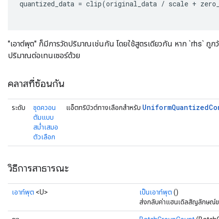
quantized_data
=
clip
(
original_data
/
scale
+
zero
"เอาต์พุต" ก็มีการวัดปริมาณเช่นกัน โดยใช้สูตรเดียวกัน หาก `rhs` ถูก
ปริมาณต่อเทนเซอร์ด้วย
คลาสที่ซ้อนกัน
Uniform
Quantized
Co
ระดับ
ชุดควอน
แอ็ตทริบิวต์ทางเลือกสำหรับ
ตัมแบบ
สม่ำเสมอ
ตัวเลือก
วิธีการสาธารณะ
เอาท์พุต
<U>
เป็นเอาท์พุต
()
ส่งกลับค่าแฮนเดิลสัญลักษณ์