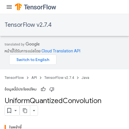
rs
eters
TensorFlow v2.7.4
ntumParameters
ters
ropParameters
s
หน้านี้ได้รับการแปลโดย
Cloud Translation API
atorParameters
ghtParameters
meters
adParameters
TensorFlow
API
TensorFlow v2.7.4
Java
rameters
ข้อมูลนี้มีประโยชน์ไหม
eters
ientDescentParameters
Uniform
Quantized
Convolution
ในหน้านี้