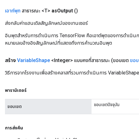
เอาท์พุท
สาธารณะ <T>
as
Output
()
ส่งกลับค่าแฮนเดิลสัญลักษณ์ของเทนเซอร์
อินพุตสำหรับการดำเนินการ TensorFlow คือเอาต์พุตของการดำเนินการ T
หมายเลขอ้างอิงสัญลักษณ์ที่แสดงถึงการคำนวณอินพุต
สร้าง
Variable
Shape
<Integer> แบบคงที่สาธารณะ
(ขอบเขต
ขอบ
วิธีการจากโรงงานเพื่อสร้างคลาสที่รวมการดำเนินการ VariableShape ใ
พารามิเตอร์
ขอบเขตปัจจุบัน
ขอบเขต
การส่งคืน