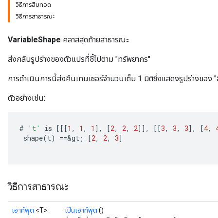
วิธีการสืบทอด
วิธีการสาธารณะ
VariableShape
คลาสสุดท้ายสาธารณะ
ส่งกลับรูปร่างของตัวแปรที่ชี้ไปตาม "ทรัพยากร"
การดำเนินการนี้ส่งคืนเทนเซอร์จำนวนเต็ม 1 มิติซึ่งแสดงรูปร่างของ "
ตัวอย่างเช่น:
#
't'
is
[[[
1
,
1
,
1
]
,
[
2
,
2
,
2
]]
,
[[
3
,
3
,
3
]
,
[
4
,
shape
(
t
)
==
&
gt
;
[
2
,
2
,
3
]
วิธีการสาธารณะ
เอาท์พุต
<T>
เป็นเอาท์พุต
()