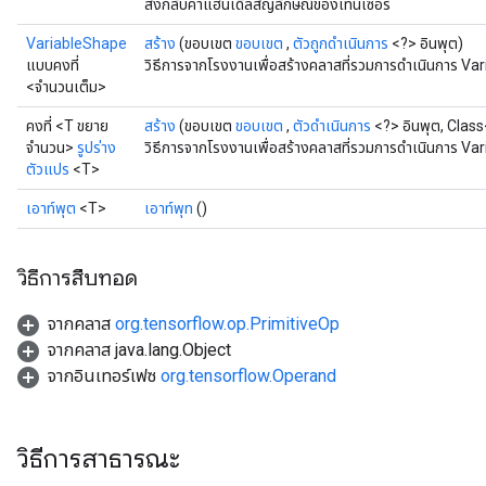
ส่งกลับค่าแฮนเดิลสัญลักษณ์ของเทนเซอร์
VariableShape
สร้าง
(ขอบเขต
ขอบเขต
,
ตัวถูกดำเนินการ
<?> อินพุต)
แบบคงที่
วิธีการจากโรงงานเพื่อสร้างคลาสที่รวมการดำเนินการ Var
<จำนวนเต็ม>
คงที่ <T ขยาย
สร้าง
(ขอบเขต
ขอบเขต
,
ตัวดำเนินการ
<?> อินพุต, Clas
จำนวน>
รูปร่าง
วิธีการจากโรงงานเพื่อสร้างคลาสที่รวมการดำเนินการ Va
ตัวแปร
<T>
เอาท์พุต
<T>
เอาท์พุท
()
วิธีการสืบทอด
จากคลาส
org.tensorflow.op.PrimitiveOp
จากคลาส java.lang.Object
จากอินเทอร์เฟซ
org.tensorflow.Operand
วิธีการสาธารณะ