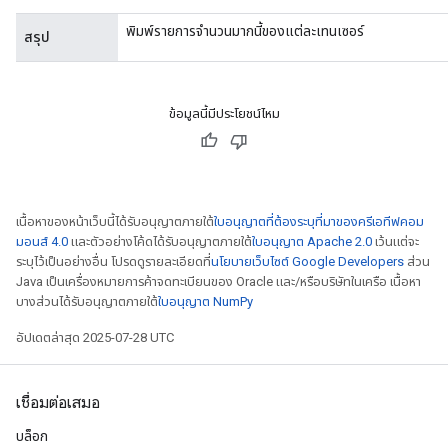
พิมพ์รายการจำนวนมากนี้ของแต่ละเทนเซอร์
สรุป
ข้อมูลนี้มีประโยชน์ไหม
Flush
eHandleOp
เนื้อหาของหน้าเว็บนี้ได้รับอนุญาตภายใต้
ใบอนุญาตที่ต้องระบุที่มาของครีเอทีฟคอม
มอนส์ 4.0
และตัวอย่างโค้ดได้รับอนุญาตภายใต้
ใบอนุญาต Apache 2.0
เว้นแต่จะ
ระบุไว้เป็นอย่างอื่น โปรดดูรายละเอียดที่
นโยบายเว็บไซต์ Google Developers
ส่วน
ureSplit
Java เป็นเครื่องหมายการค้าจดทะเบียนของ Oracle และ/หรือบริษัทในเครือ เนื้อหา
บางส่วนได้รับอนุญาตภายใต้
ใบอนุญาต NumPy
อัปเดตล่าสุด 2025-07-28 UTC
เชื่อมต่อเสมอ
บล็อก