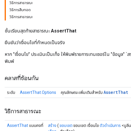
วิธีการสาธารณะ
วิธีการสืบทอด
วิธีการสาธารณะ
ชั้นเรียนสุดท้ายสาธารณะ
AssertThat
ยืนยันว่าเงื่อนไขที่กำหนดเป็นจริง
หาก "เงื่อนไข" ประเมินเป็นเท็จ ให้พิมพ์รายการเทนเซอร์ใน "ข้อมูล"
พิมพ์
คลาสที่ซ้อนกัน
Assert
That
ระดับ
AssertThat.Options
คุณลักษณะเพิ่มเติมสำหรับ
วิธีการสาธารณะ
AssertThat
แบบคงที่
สร้าง
(
ขอบเขต
ขอบเขต เงื่อนไข
ตัวดำเนินการ
<บูลีน