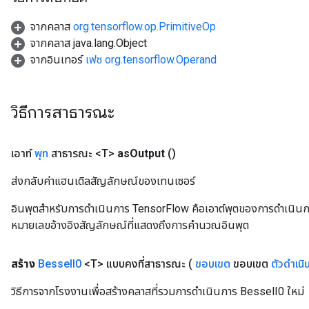
จากคลาส
org.tensorflow.op.PrimitiveOp
จากคลาส java.lang.Object
จากอินเทอร์
เฟซ org.tensorflow.Operand
source
วิธีการสาธารณะ
leOp
เอาท์
พุท
สาธารณะ <T>
as
Output
()
ส่งกลับค่าแฮนเดิลสัญลักษณ์ของเทนเซอร์
อินพุตสำหรับการดำเนินการ TensorFlow คือเอาต์พุตของการดำเนินการ T
หมายเลขอ้างอิงสัญลักษณ์ที่แสดงถึงการคำนวณอินพุต
สร้าง
Bessel
I0
<T> แบบคงที่สาธารณะ
(
ขอบเขต
ขอบเขต
ตัวดำเนิ
วิธีการจากโรงงานเพื่อสร้างคลาสที่รวมการดำเนินการ BesselI0 ใหม่