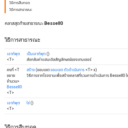
วิธีการสืบทอด
วิธีการสาธารณะ
คลาสสุดท้ายสาธารณะ
BesselI0
วิธีการสาธารณะ
เอาท์พุต
เป็นเอาท์พุต
()
<T>
ส่งกลับค่าแฮนเดิลสัญลักษณ์ของเทนเซอร์
คงที่ <T
สร้าง
(ขอบเขต
ขอบเขต
ตัวดำเนินการ
<T> x)
ขยาย
วิธีการจากโรงงานเพื่อสร้างคลาสที่รวมการดำเนินการ BesselI0 ใ
จำนวน>
BesselI0
<T>
เอาท์พุต
ใช่
()
<T>
t
วิธีการสืบทอด