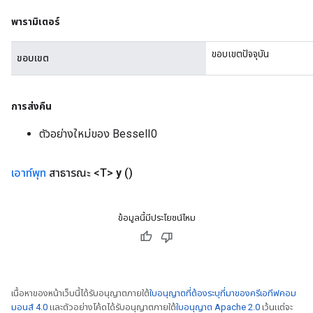
พารามิเตอร์
Flush
ขอบเขตปัจจุบัน
ขอบเขต
eHandleOp
การส่งคืน
ตัวอย่างใหม่ของ BesselI0
ureSplit
เอาท์พุท
สาธารณะ <T>
y
()
ข้อมูลนี้มีประโยชน์ไหม
เนื้อหาของหน้าเว็บนี้ได้รับอนุญาตภายใต้
ใบอนุญาตที่ต้องระบุที่มาของครีเอทีฟคอม
มอนส์ 4.0
และตัวอย่างโค้ดได้รับอนุญาตภายใต้
ใบอนุญาต Apache 2.0
เว้นแต่จะ