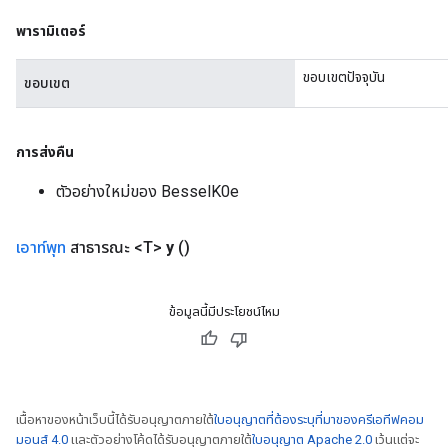
พารามิเตอร์
ureSplit
ขอบเขตปัจจุบัน
ขอบเขต
การส่งคืน
ตัวอย่างใหม่ของ BesselK0e
เอาท์พุท
สาธารณะ <T>
y
()
ข้อมูลนี้มีประโยชน์ไหม
เนื้อหาของหน้าเว็บนี้ได้รับอนุญาตภายใต้
ใบอนุญาตที่ต้องระบุที่มาของครีเอทีฟคอม
มอนส์ 4.0
และตัวอย่างโค้ดได้รับอนุญาตภายใต้
ใบอนุญาต Apache 2.0
เว้นแต่จะ