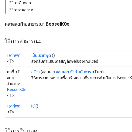
วิธีการสืบทอด
วิธีการสาธารณะ
คลาสสุดท้ายสาธารณะ
BesselK0e
วิธีการสาธารณะ
เอาท์พุต
เป็นเอาท์พุต
()
<T>
ส่งกลับค่าแฮนเดิลสัญลักษณ์ของเทนเซอร์
คงที่ <T
สร้าง
(ขอบเขต
ขอบเขต
ตัวดำเนินการ
<T> x)
ขยาย
วิธีการจากโรงงานเพื่อสร้างคลาสที่รวมการดำเนินการ BesselK
จำนวน>
t
BesselK0e
<T>
เอาท์พุต
ใช่
()
<T>
source
วิธีการสืบทอด