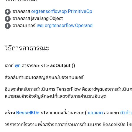
จากคลาส
org.tensorflow.op.PrimitiveOp
leOp
จากคลาส java.lang.Object
จากอินเทอร์
เฟซ org.tensorflow.Operand
วิธีการสาธารณะ
เอาท์
พุท
สาธารณะ <T>
as
Output
()
ส่งกลับค่าแฮนเดิลสัญลักษณ์ของเทนเซอร์
อินพุตสำหรับการดำเนินการ TensorFlow คือเอาต์พุตของการดำเนินการ T
หมายเลขอ้างอิงสัญลักษณ์ที่แสดงถึงการคำนวณอินพุต
Flush
สร้าง
Bessel
K0e
<T> แบบคงที่สาธารณะ
(
ขอบเขต
ขอบเขต
ตัวดำ
วิธีการจากโรงงานเพื่อสร้างคลาสที่รวมการดำเนินการ BesselK0e ให
eHandleOp