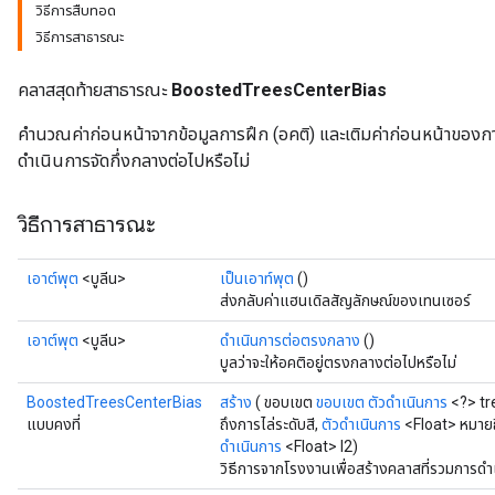
วิธีการสืบทอด
วิธีการสาธารณะ
source
คลาสสุดท้ายสาธารณะ
BoostedTreesCenterBias
leOp
คำนวณค่าก่อนหน้าจากข้อมูลการฝึก (อคติ) และเติมค่าก่อนหน้าของการ
ดำเนินการจัดกึ่งกลางต่อไปหรือไม่
วิธีการสาธารณะ
เอาต์พุต
<บูลีน>
เป็นเอาท์พุต
()
ส่งกลับค่าแฮนเดิลสัญลักษณ์ของเทนเซอร์
เอาต์พุต
<บูลีน>
ดำเนินการต่อตรงกลาง
()
บูลว่าจะให้อคติอยู่ตรงกลางต่อไปหรือไม่
BoostedTreesCenterBias
สร้าง
( ขอบเขต
ขอบเขต
ตัวดำเนินการ
<?> t
แบบคงที่
ถึงการไล่ระดับสี,
ตัวดำเนินการ
<Float> หมาย
ดำเนินการ
<Float> l2)
Flush
วิธีการจากโรงงานเพื่อสร้างคลาสที่รวมการ