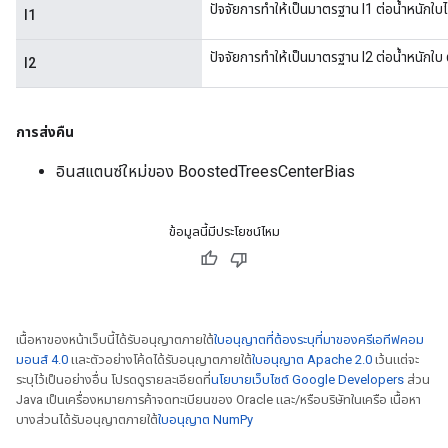
ปัจจัยการทำให้เป็นมาตรฐาน l1 ต่อน้ำหนักใบ
l1
ปัจจัยการทำให้เป็นมาตรฐาน l2 ต่อน้ำหนักใบ
l2
การส่งคืน
อินสแตนซ์ใหม่ของ BoostedTreesCenterBias
ข้อมูลนี้มีประโยชน์ไหม
เนื้อหาของหน้าเว็บนี้ได้รับอนุญาตภายใต้
ใบอนุญาตที่ต้องระบุที่มาของครีเอทีฟคอม
มอนส์ 4.0
และตัวอย่างโค้ดได้รับอนุญาตภายใต้
ใบอนุญาต Apache 2.0
เว้นแต่จะ
ระบุไว้เป็นอย่างอื่น โปรดดูรายละเอียดที่
นโยบายเว็บไซต์ Google Developers
ส่วน
Java เป็นเครื่องหมายการค้าจดทะเบียนของ Oracle และ/หรือบริษัทในเครือ เนื้อหา
บางส่วนได้รับอนุญาตภายใต้
ใบอนุญาต NumPy