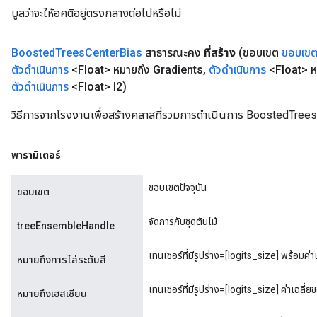
บูลว่าจะให้อคติอยู่ตรงกลางต่อไปหรือไม่
Boosted
Trees
Center
Bias
สาธารณะคง
ที่สร้าง
(ขอบเขต
ขอบเข
ตัวดำเนินการ
<Float> หมายถึง Gradients
,
ตัวดำเนินการ
<Float> ห
ตัวดำเนินการ
<Float> l2)
วิธีการจากโรงงานเพื่อสร้างคลาสที่รวมการดำเนินการ BoostedTrees
พารามิเตอร์
ขอบเขตปัจจุบัน
ขอบเขต
จัดการกับชุดต้นไม้
treeEnsembleHandle
เทนเซอร์ที่มีรูปร่าง=[logits_size] พร้อมค่
หมายถึงการไล่ระดับสี
เทนเซอร์ที่มีรูปร่าง=[logits_size] ค่าเฉล
หมายถึงเฮสเซียน