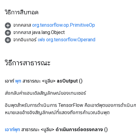
วิธีการสืบทอด
eHandleOp
จากคลาส
org.tensorflow.op.PrimitiveOp
จากคลาส java.lang.Object
ureSplit
จากอินเทอร์
เฟซ org.tensorflow.Operand
วิธีการสาธารณะ
เอาท์
พุท
สาธารณะ <บูลีน>
as
Output
()
ส่งกลับค่าแฮนเดิลสัญลักษณ์ของเทนเซอร์
อินพุตสำหรับการดำเนินการ TensorFlow คือเอาต์พุตของการดำเนินการ T
หมายเลขอ้างอิงสัญลักษณ์ที่แสดงถึงการคำนวณอินพุต
เอาท์พุท
สาธารณะ <บูลีน>
ดำเนินการต่อตรงกลาง
()