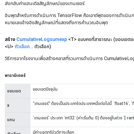
ส่งกลับค่าแฮนเดิลสัญลักษณ์ของเทนเซอร์
อินพุตสำหรับการดำเนินการ TensorFlow คือเอาต์พุตของการดำเนินการ T
หมายเลขอ้างอิงสัญลักษณ์ที่แสดงถึงการคำนวณอินพุต
สร้าง
Cumulative
Logsumexp
<T> แบบคงที่สาธารณะ
(ขอบเขตข
<U>
ตัวเลือก
.
.
.
ตัวเลือก)
วิธีการจากโรงงานเพื่อสร้างคลาสที่รวมการดำเนินการ CumulativeL
พารามิเตอร์
ขอบเขตปัจจุบัน
ขอบเขต
"เทนเซอร์" ต้องเป็นประเภทใดประเภทหนึ่งต่อไปนี้: `float16`, `
x
`เทนเซอร์` ประเภท `int32` (ค่าเริ่มต้น: 0) ต้องอยู่ในช่วง `[-ra
แกน
มีค่าแอตทริบิวต์ทางเลือก