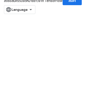
สมัคร
ลงชื่อสมัครรับจดหมายข่าวจาก TensorFlow
rs
mParameters