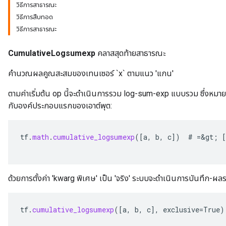
วิธีการสาธารณะ
วิธีการสืบทอด
วิธีการสาธารณะ
CumulativeLogsumexp
คลาสสุดท้ายสาธารณะ
คำนวณผลคูณสะสมของเทนเซอร์ `x` ตามแนว 'แกน'
ตามค่าเริ่มต้น op นี้จะดำเนินการรวม log-sum-exp แบบรวม ซึ่งห
กับองค์ประกอบแรกของเอาต์พุต:
tf
.
math
.
cumulative_logsumexp
(
[
a
,
b
,
c
]
)
#
=
&
gt
;
[
ด้วยการตั้งค่า 'kwarg พิเศษ' เป็น 'จริง' ระบบจะดำเนินการบันทึก
tf
.
cumulative_logsumexp
(
[
a
,
b
,
c
]
,
exclusive
=
True
)