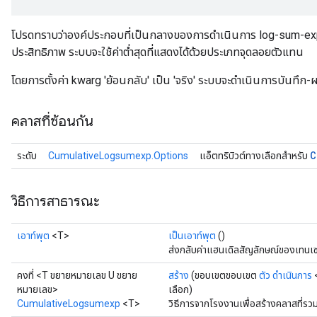
โปรดทราบว่าองค์ประกอบที่เป็นกลางของการดำเนินการ log-sum-exp ค
ประสิทธิภาพ ระบบจะใช้ค่าต่ำสุดที่แสดงได้ด้วยประเภทจุดลอยตัวแทน
โดยการตั้งค่า kwarg 'ย้อนกลับ' เป็น 'จริง' ระบบจะดำเนินการบันท
คลาสที่ซ้อนกัน
C
ระดับ
CumulativeLogsumexp.Options
แอ็ตทริบิวต์ทางเลือกสำหรับ
วิธีการสาธารณะ
เอาท์พุต
<T>
เป็นเอาท์พุต
()
ส่งกลับค่าแฮนเดิลสัญลักษณ์ของเทนเซ
คงที่ <T ขยายหมายเลข U ขยาย
สร้าง
(ขอบเขตขอบเขต
ตัว
ดำเนินการ
หมายเลข>
เลือก)
CumulativeLogsumexp
<T>
วิธีการจากโรงงานเพื่อสร้างคลาสที่