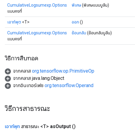
CumulativeLogsumexp.Options
พิเศษ
(พิเศษแบบบูลีน)
แบบคงที่
ryTensorBatch
เอาท์พุต
<T>
ออก
()
CumulativeLogsumexp.Options
ย้อนกลับ
(ย้อนกลับบูลีน)
แบบคงที่
วิธีการสืบทอด
จากคลาส
org.tensorflow.op.PrimitiveOp
จากคลาส java.lang.Object
จากอินเทอร์เฟซ
org.tensorflow.Operand
rBatch
วิธีการสาธารณะ
Batch
เอาท์พุท
สาธารณะ <T>
as
Output
()
atch