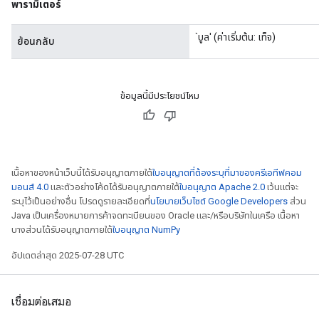
พารามิเตอร์
`บูล' (ค่าเริ่มต้น: เท็จ)
ย้อนกลับ
ข้อมูลนี้มีประโยชน์ไหม
เนื้อหาของหน้าเว็บนี้ได้รับอนุญาตภายใต้
ใบอนุญาตที่ต้องระบุที่มาของครีเอทีฟคอม
มอนส์ 4.0
และตัวอย่างโค้ดได้รับอนุญาตภายใต้
ใบอนุญาต Apache 2.0
เว้นแต่จะ
ระบุไว้เป็นอย่างอื่น โปรดดูรายละเอียดที่
นโยบายเว็บไซต์ Google Developers
ส่วน
Java เป็นเครื่องหมายการค้าจดทะเบียนของ Oracle และ/หรือบริษัทในเครือ เนื้อหา
บางส่วนได้รับอนุญาตภายใต้
ใบอนุญาต NumPy
อัปเดตล่าสุด 2025-07-28 UTC
เชื่อมต่อเสมอ