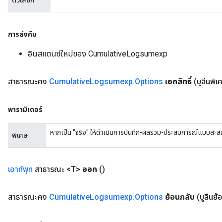
ตัวเลือก
การส่งคืน
อินสแตนซ์ใหม่ของ CumulativeLogsumexp
สาธารณะคง
Cumulative
Logsumexp
.
Options
เอกสิทธิ์
(บูลีนพิเ
พารามิเตอร์
หากเป็น "จริง" ให้ดำเนินการบันทึก-ผลรวม-ประสบการณ์แบบสะส
พิเศษ
เอาท์พุท
สาธารณะ <T>
ออก
()
สาธารณะคง
Cumulative
Logsumexp
.
Options
ย้อนกลับ
(บูลีนย้