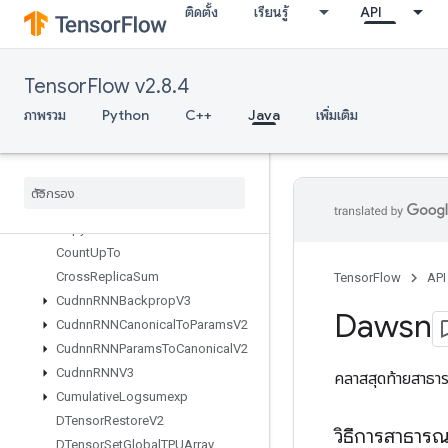
ติดตั้ง
เรียนรู้
API
ConnectTPUEmbeddingHosts
Constant
ConsumeMutexLock
TensorFlow v2.8.4
ControlTrigger
Conv2DBackpropFilterV2
ภาพรวม
Python
C++
Java
เพิ่มเติม
Conv2DBackpropInputV2
Copy
Copy
Host
Copy
To
Mesh
Copy
To
Mesh
Grad
Count
Up
To
Cross
Replica
Sum
TensorFlow
API
Cudnn
RNNBackprop
V3
Dawsn
Cudnn
RNNCanonical
To
Params
V2
Cudnn
RNNParams
To
Canonical
V2
Cudnn
RNNV3
คลาสสุดท้ายสาธ
Cumulative
Logsumexp
DTensor
Restore
V2
วิธีการสาธาร
DTensor
Set
Global
TPUArray