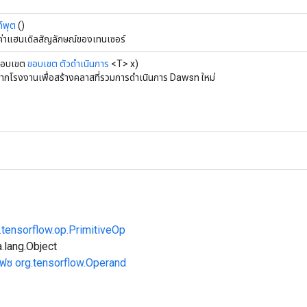
ท์พุต
()
ค่าแฮนเดิลสัญลักษณ์ของเทนเซอร์
ขอบเขต
ขอบเขต
ตัวดำเนินการ
<T> x)
จากโรงงานเพื่อสร้างคลาสที่รวมการดำเนินการ Dawsn ใหม่
.tensorflow.op.PrimitiveOp
.lang.Object
เฟซ org.tensorflow.Operand