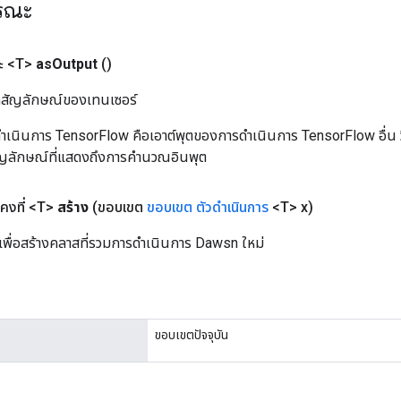
ารณะ
ะ <T>
as
Output
()
ิลสัญลักษณ์ของเทนเซอร์
เนินการ TensorFlow คือเอาต์พุตของการดำเนินการ TensorFlow อื่น วิธี
ัญลักษณ์ที่แสดงถึงการคำนวณอินพุต
งที่ <T>
สร้าง
(ขอบเขต
ขอบเขต
ตัวดำเนินการ
<T> x)
เพื่อสร้างคลาสที่รวมการดำเนินการ Dawsn ใหม่
ขอบเขตปัจจุบัน