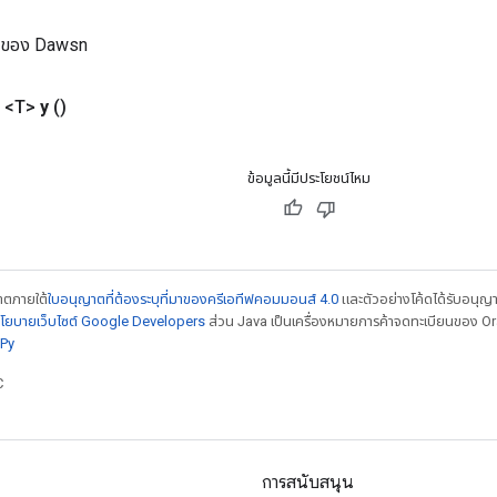
ม่ของ Dawsn
 <T>
y
()
ข้อมูลนี้มีประโยชน์ไหม
ญาตภายใต้
ใบอนุญาตที่ต้องระบุที่มาของครีเอทีฟคอมมอนส์ 4.0
และตัวอย่างโค้ดได้รับอนุญ
โยบายเว็บไซต์ Google Developers
ส่วน Java เป็นเครื่องหมายการค้าจดทะเบียนของ Orac
Py
C
การสนับสนุน