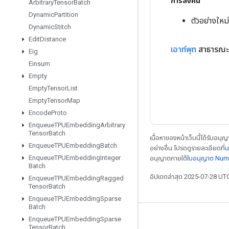
การส่งคืน
Arbitrary
Tensor
Batch
Dynamic
Partition
ตัวอย่างให
Dynamic
Stitch
Edit
Distance
เอาท์พุท
สาธารณะ
Eig
Einsum
Empty
Empty
Tensor
List
Empty
Tensor
Map
Encode
Proto
Enqueue
TPUEmbedding
Arbitrary
Tensor
Batch
เนื้อหาของหน้าเว็บนี้ได้รับอนุ
Enqueue
TPUEmbedding
Batch
อย่างอื่น โปรดดูรายละเอียดที่
น
Enqueue
TPUEmbedding
Integer
อนุญาตภายใต้
ใบอนุญาต Num
Batch
อัปเดตล่าสุด 2025-07-28 UT
Enqueue
TPUEmbedding
Ragged
Tensor
Batch
Enqueue
TPUEmbedding
Sparse
Batch
Enqueue
TPUEmbedding
Sparse
เชื่อมต่อเสมอ
Tensor
Batch