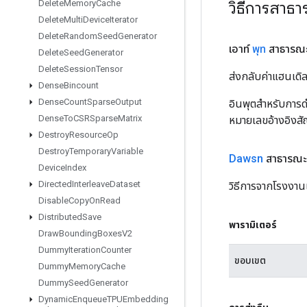
วิธีการสาธ
Delete
Memory
Cache
Delete
Multi
Device
Iterator
Delete
Random
Seed
Generator
เอาท์
พุท
สาธารณ
Delete
Seed
Generator
Delete
Session
Tensor
ส่งกลับค่าแฮนเด
Dense
Bincount
Dense
Count
Sparse
Output
อินพุตสำหรับการดำ
Dense
To
CSRSparse
Matrix
หมายเลขอ้างอิงส
Destroy
Resource
Op
Destroy
Temporary
Variable
Dawsn
สาธารณะค
Device
Index
Directed
Interleave
Dataset
วิธีการจากโรงงาน
Disable
Copy
On
Read
Distributed
Save
พารามิเตอร์
Draw
Bounding
Boxes
V2
Dummy
Iteration
Counter
ขอบเขต
Dummy
Memory
Cache
Dummy
Seed
Generator
Dynamic
Enqueue
TPUEmbedding