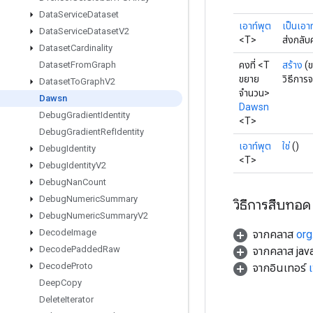
Data
Service
Dataset
เอาท์พุต
เป็นเอา
Data
Service
Dataset
V2
<T>
ส่งกลับ
Dataset
Cardinality
คงที่ <T
สร้าง
(
Dataset
From
Graph
ขยาย
วิธีการ
Dataset
To
Graph
V2
จำนวน>
Dawsn
Dawsn
Debug
Gradient
Identity
<T>
Debug
Gradient
Ref
Identity
เอาท์พุต
ใช่
()
Debug
Identity
<T>
Debug
Identity
V2
Debug
Nan
Count
Debug
Numeric
Summary
วิธีการสืบทอด
Debug
Numeric
Summary
V2
Decode
Image
จากคลาส
org
Decode
Padded
Raw
จากคลาส java
Decode
Proto
จากอินเทอร์
Deep
Copy
Delete
Iterator