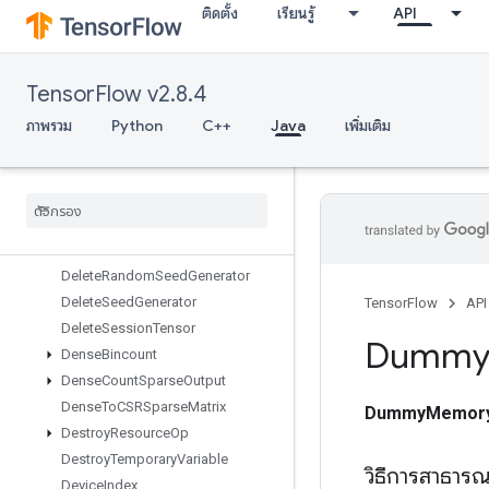
ติดตั้ง
เรียนรู้
API
DebugNanCount
DebugNumericSummary
DebugNumericSummaryV2
TensorFlow v2.8.4
DecodeImage
DecodePaddedRaw
ภาพรวม
Python
C++
Java
เพิ่มเติม
DecodeProto
Deep
Copy
Delete
Iterator
Delete
Memory
Cache
Delete
Multi
Device
Iterator
Delete
Random
Seed
Generator
Delete
Seed
Generator
TensorFlow
API
Delete
Session
Tensor
Dumm
Dense
Bincount
Dense
Count
Sparse
Output
Dense
To
CSRSparse
Matrix
DummyMemor
Destroy
Resource
Op
Destroy
Temporary
Variable
วิธีการสาธาร
Device
Index