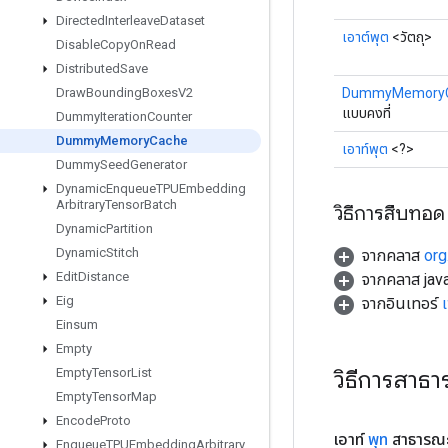
Directed
Interleave
Dataset
เอาต์พุต
<วัตถุ>
Disable
Copy
On
Read
Distributed
Save
DummyMemory
Draw
Bounding
Boxes
V2
แบบคงที่
Dummy
Iteration
Counter
Dummy
Memory
Cache
เอาท์พุต
<?>
Dummy
Seed
Generator
Dynamic
Enqueue
TPUEmbedding
Arbitrary
Tensor
Batch
วิธีการสืบทอด
Dynamic
Partition
Dynamic
Stitch
จากคลาส
org
Edit
Distance
จากคลาส java
Eig
จากอินเทอร์
Einsum
Empty
วิธีการสาธ
Empty
Tensor
List
Empty
Tensor
Map
Encode
Proto
เอาท์
พุท
สาธารณะ
Enqueue
TPUEmbedding
Arbitrary