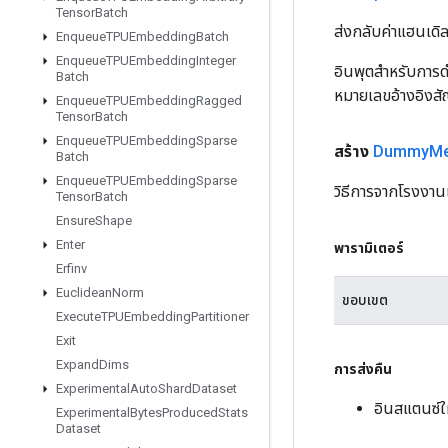
Tensor
Batch
ส่งกลับค่าแฮนเด
Enqueue
TPUEmbedding
Batch
Enqueue
TPUEmbedding
Integer
อินพุตสำหรับการดำ
Batch
หมายเลขอ้างอิงส
Enqueue
TPUEmbedding
Ragged
Tensor
Batch
Enqueue
TPUEmbedding
Sparse
สร้าง
Dummy
M
Batch
Enqueue
TPUEmbedding
Sparse
วิธีการจากโรงงา
Tensor
Batch
Ensure
Shape
Enter
พารามิเตอร์
Erfinv
Euclidean
Norm
ขอบเขต
Execute
TPUEmbedding
Partitioner
Exit
Expand
Dims
การส่งคืน
Experimental
Auto
Shard
Dataset
อินสแตนซ
Experimental
Bytes
Produced
Stats
Dataset