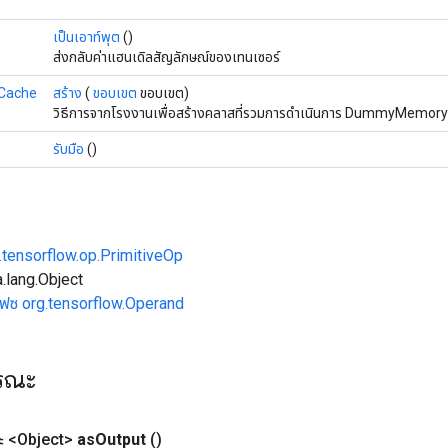
เป็นเอาท์พุต
()
ส่งกลับค่าแฮนเดิลสัญลักษณ์ของเทนเซอร์
Cache
สร้าง
(
ขอบเขต
ขอบเขต)
วิธีการจากโรงงานเพื่อสร้างคลาสที่รวมการดำเนินการ DummyMemory
รับมือ
()
.tensorflow.op.PrimitiveOp
.lang.Object
เฟซ org.tensorflow.Operand
ารณะ
 <Object>
as
Output
()