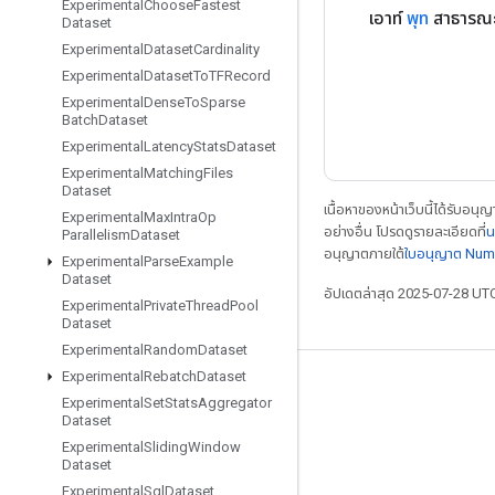
Experimental
Choose
Fastest
เอาท์
พุท
สาธารณะ
Dataset
Experimental
Dataset
Cardinality
Experimental
Dataset
To
TFRecord
Experimental
Dense
To
Sparse
Batch
Dataset
Experimental
Latency
Stats
Dataset
Experimental
Matching
Files
Dataset
เนื้อหาของหน้าเว็บนี้ได้รับอนุ
Experimental
Max
Intra
Op
อย่างอื่น โปรดดูรายละเอียดที่
น
Parallelism
Dataset
อนุญาตภายใต้
ใบอนุญาต Num
Experimental
Parse
Example
Dataset
อัปเดตล่าสุด 2025-07-28 UT
Experimental
Private
Thread
Pool
Dataset
Experimental
Random
Dataset
Experimental
Rebatch
Dataset
เชื่อมต่อเสมอ
Experimental
Set
Stats
Aggregator
Dataset
บล็อก
Experimental
Sliding
Window
ฟอรัม
Dataset
Experimental
Sql
Dataset