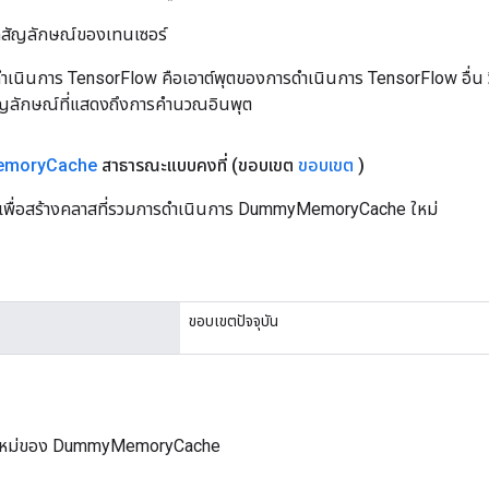
ิลสัญลักษณ์ของเทนเซอร์
เนินการ TensorFlow คือเอาต์พุตของการดำเนินการ TensorFlow อื่น วิธี
ัญลักษณ์ที่แสดงถึงการคำนวณอินพุต
emory
Cache
สาธารณะแบบคงที่
(ขอบเขต
ขอบเขต
)
นเพื่อสร้างคลาสที่รวมการดำเนินการ DummyMemoryCache ใหม่
ขอบเขตปัจจุบัน
์ใหม่ของ DummyMemoryCache