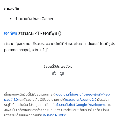
การส่งคืน
ตัวอย่างใหม่ของ Gather
เอาท์พุท
สาธารณะ <T>
เอาท์พุท
()
ค่าจาก `params` ที่รวบรวมจากดัชนีที่กำหนดโดย `indices` โดยมีรูป
params.shape[axis + 1:]`
ข้อมูลนี้มีประโยชน์ไหม
เนื้อหาของหน้าเว็บนี้ได้รับอนุญาตภายใต้
ใบอนุญาตที่ต้องระบุที่มาของครีเอทีฟคอม
มอนส์ 4.0
และตัวอย่างโค้ดได้รับอนุญาตภายใต้
ใบอนุญาต Apache 2.0
เว้นแต่จะ
ระบุไว้เป็นอย่างอื่น โปรดดูรายละเอียดที่
นโยบายเว็บไซต์ Google Developers
ส่วน
Java เป็นเครื่องหมายการค้าจดทะเบียนของ Oracle และ/หรือบริษัทในเครือ เนื้อหา
บางส่วนได้รับอนุญาตภายใต้
ใบอนุญาต NumPy