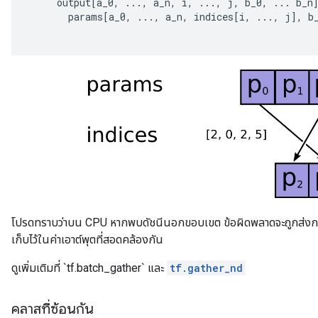
output
[
a_0
,
...,
a_n
,
i
,
...,
j
,
b_0
,
...
b_n
params
[
a_0
,
...,
a_n
,
indices
[
i
,
...,
j
]
,
b
โปรดทราบว่าบน CPU หากพบดัชนีนอกขอบเขต ข้อผิดพลาดจะถูกส่งก
เก็บไว้ในค่าเอาต์พุตที่สอดคล้องกัน
ดูเพิ่มเติมที่ `tf.batch_gather` และ
tf.gather_nd
คลาสที่ซ้อนกัน