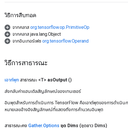
rs
tDescentParameters
วิธีการสืบทอด
จากคลาส
org.tensorflow.op.PrimitiveOp
จากคลาส java.lang.Object
จากอินเทอร์เฟซ
org.tensorflow.Operand
วิธีการสาธารณะ
เอาท์พุท
สาธารณะ <T>
as
Output
()
ส่งกลับค่าแฮนเดิลสัญลักษณ์ของเทนเซอร์
อินพุตสำหรับการดำเนินการ TensorFlow คือเอาต์พุตของการดำเนินการ T
หมายเลขอ้างอิงสัญลักษณ์ที่แสดงถึงการคำนวณอินพุต
สาธารณะคง
Gather
.
Options
ชุด Dims
(ชุดยาว Dims)