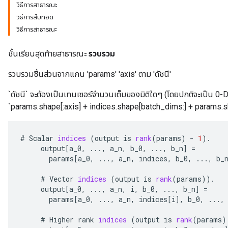
วิธีการสาธารณะ
วิธีการสืบทอด
วิธีการสาธารณะ
ชั้นเรียนสุดท้ายสาธารณะ
รวบรวม
รวบรวมชิ้นส่วนจากแกน 'params' 'axis' ตาม 'ดัชนี'
`ดัชนี` จะต้องเป็นเทนเซอร์จำนวนเต็มของมิติใดๆ (โดยปกติจะเป็น 0-D ห
`params.shape[:axis] + indices.shape[batch_dims:] + params.shap
#
Scalar
indices
(
output
is
rank
(
params
)
-
1
).
output
[
a_0
,
...,
a_n
,
b_0
,
...,
b_n
]
=
params
[
a_0
,
...,
a_n
,
indices
,
b_0
,
...,
b_
#
Vector
indices
(
output
is
rank
(
params
)).
output
[
a_0
,
...,
a_n
,
i
,
b_0
,
...,
b_n
]
=
params
[
a_0
,
...,
a_n
,
indices
[
i
]
,
b_0
,
...,
#
Higher
rank
indices
(
output
is
rank
(
params
)