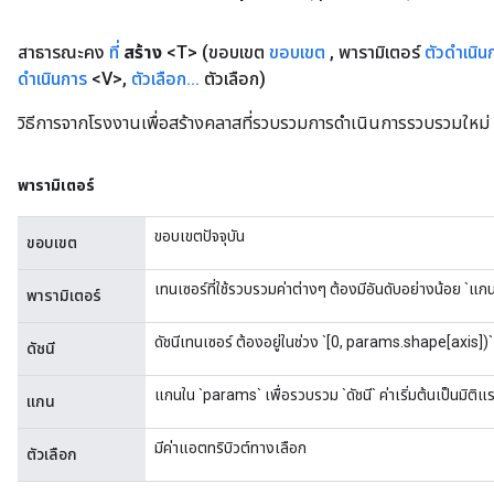
สาธารณะคง
ที่
สร้าง
<T>
(ขอบเขต
ขอบเขต
,
พารามิเตอร์
ตัวดำเนิน
ดำเนินการ
<V>
,
ตัวเลือก
.
.
.
ตัวเลือก)
วิธีการจากโรงงานเพื่อสร้างคลาสที่รวบรวมการดำเนินการรวบรวมใหม่
พารามิเตอร์
ขอบเขตปัจจุบัน
ขอบเขต
เทนเซอร์ที่ใช้รวบรวมค่าต่างๆ ต้องมีอันดับอย่างน้อย `แกน
พารามิเตอร์
ดัชนีเทนเซอร์ ต้องอยู่ในช่วง `[0, params.shape[axis])`
ดัชนี
แกนใน `params` เพื่อรวบรวม `ดัชนี` ค่าเริ่มต้นเป็นมิติแ
แกน
มีค่าแอตทริบิวต์ทางเลือก
ตัวเลือก