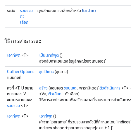
Gather
ระดับ
รวบรวม
คุณลักษณะทางเลือกสำหรับ
ตัว
เลือก
วิธีการสาธารณะ
เอาท์พุต
<T>
เป็นเอาท์พุต
()
ส่งกลับค่าแฮนเดิลสัญลักษณ์ของเทนเซอร์
rs
Gather.Options
ชุด Dims
(ชุดยาว)
mParameters
แบบคงที่
rs
คงที่ <T, U ขยาย
สร้าง
(ขอบเขต
ขอบเขต
, พารามิเตอร์
ตัวดำเนินการ
<T>, ด
Parameters
หมายเลข, V
<V>,
ตัวเลือก...
ตัวเลือก)
ขยายหมายเลข>
วิธีการจากโรงงานเพื่อสร้างคลาสที่รวบรวมการดำเนินการ
rParameters
รวบรวม
<T>
Parameters
เอาท์พุต
<T>
เอาท์พุท
()
ters
ค่าจาก `params` ที่รวบรวมจากดัชนีที่กำหนดโดย `indices
arameters
indices.shape + params.shape[axis + 1:]`
meters