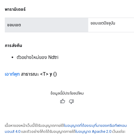
พารามิเตอร์
ขอบเขตปัจจุบัน
ขอบเขต
การส่งคืน
ize
ตัวอย่างใหม่ของ Ndtri
เอาท์พุท
สาธารณะ <T>
y
()
Requantize
ize
ข้อมูลนี้มีประโยชน์ไหม
AndReluAndRequantize
u
uAndRequantize
เนื้อหาของหน้าเว็บนี้ได้รับอนุญาตภายใต้
ใบอนุญาตที่ต้องระบุที่มาของครีเอทีฟคอม
มอนส์ 4.0
และตัวอย่างโค้ดได้รับอนุญาตภายใต้
ใบอนุญาต Apache 2.0
เว้นแต่จะ
AndRelu