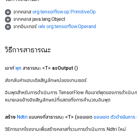
จากคลาส
org.tensorflow.op.PrimitiveOp
จากคลาส java.lang.Object
จากอินเทอร์
เฟซ org.tensorflow.Operand
วิธีการสาธารณะ
เอาท์
พุท
สาธารณะ <T>
as
Output
()
ส่งกลับค่าแฮนเดิลสัญลักษณ์ของเทนเซอร์
อินพุตสำหรับการดำเนินการ TensorFlow คือเอาต์พุตของการดำเนินการ T
หมายเลขอ้างอิงสัญลักษณ์ที่แสดงถึงการคำนวณอินพุต
สร้าง
Ndtri
แบบคงที่สาธารณะ <T>
(ขอบเขต
ขอบเขต
ตัวดำเนินการ
วิธีการจากโรงงานเพื่อสร้างคลาสที่รวมการดำเนินการ Ndtri ใหม่