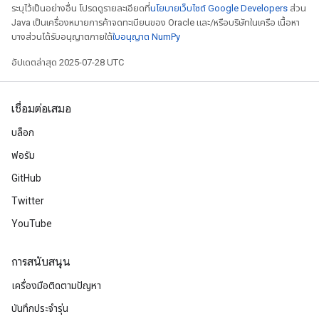
ระบุไว้เป็นอย่างอื่น โปรดดูรายละเอียดที่
นโยบายเว็บไซต์ Google Developers
ส่วน
AndReluAndRequantize
Java เป็นเครื่องหมายการค้าจดทะเบียนของ Oracle และ/หรือบริษัทในเครือ เนื้อหา
บางส่วนได้รับอนุญาตภายใต้
ใบอนุญาต NumPy
ize
อัปเดตล่าสุด 2025-07-28 UTC
Requantize
ize
เชื่อมต่อเสมอ
บล็อก
ฟอรัม
GitHub
Twitter
YouTube
การสนับสนุน
เครื่องมือติดตามปัญหา
บันทึกประจำรุ่น