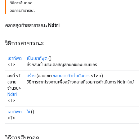
วิธีการสืบทอด
วิธีการสาธารณะ
คลาสสุดท้ายสาธารณะ
Ndtri
วิธีการสาธารณะ
เอาท์พุต
เป็นเอาท์พุต
()
<T>
ส่งกลับค่าแฮนเดิลสัญลักษณ์ของเทนเซอร์
คงที่ <T
สร้าง
(ขอบเขต
ขอบเขต
ตัวดำเนินการ
<T> x)
ขยาย
วิธีการจากโรงงานเพื่อสร้างคลาสที่รวมการดำเนินการ Ndtri ใหม่
จำนวน>
Ndtri
<T>
เอาท์พุต
ใช่
()
<T>
วิธีการสืบทอด