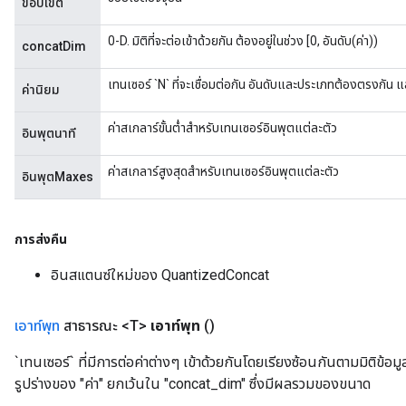
ขอบเขต
0-D. มิติที่จะต่อเข้าด้วยกัน ต้องอยู่ในช่วง [0, อันดับ(ค่า))
concatDim
เทนเซอร์ `N` ที่จะเชื่อมต่อกัน อันดับและประเภทต้องตรงกัน
ค่านิยม
ค่าสเกลาร์ขั้นต่ำสำหรับเทนเซอร์อินพุตแต่ละตัว
อินพุตนาที
ค่าสเกลาร์สูงสุดสำหรับเทนเซอร์อินพุตแต่ละตัว
อินพุตMaxes
การส่งคืน
อินสแตนซ์ใหม่ของ QuantizedConcat
เอาท์พุท
สาธารณะ <T>
เอาท์พุท
()
`เทนเซอร์` ที่มีการต่อค่าต่างๆ เข้าด้วยกันโดยเรียงซ้อนกันตามมิติข้อ
รูปร่างของ "ค่า" ยกเว้นใน "concat_dim" ซึ่งมีผลรวมของขนาด