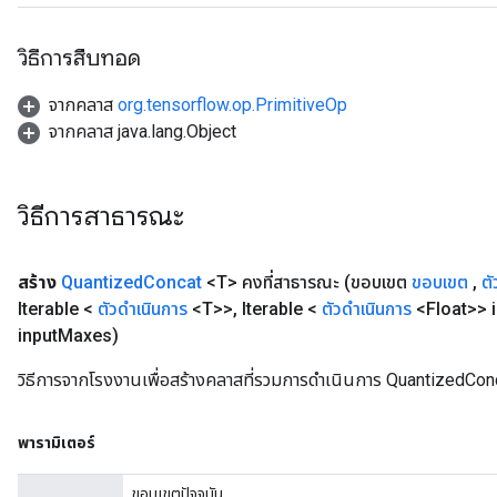
Requantize
วิธีการสืบทอด
ize
จากคลาส
org.tensorflow.op.PrimitiveOp
จากคลาส java.lang.Object
วิธีการสาธารณะ
สร้าง
Quantized
Concat
<T> คงที่สาธารณะ
(ขอบเขต
ขอบเขต
,
ตั
Iterable <
ตัวดำเนินการ
<T>>
,
Iterable <
ตัวดำเนินการ
<Float>> 
input
Maxes)
วิธีการจากโรงงานเพื่อสร้างคลาสที่รวมการดำเนินการ QuantizedConc
พารามิเตอร์
ขอบเขตปัจจุบัน