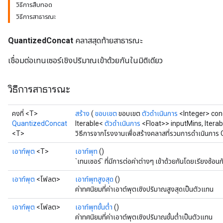
วิธีการสืบทอด
วิธีการสาธารณะ
ize
QuantizedConcat
คลาสสุดท้ายสาธารณะ
เชื่อมต่อเทนเซอร์เชิงปริมาณเข้าด้วยกันในมิติเดียว
วิธีการสาธารณะ
Requantize
ize
คงที่ <T>
สร้าง
(
ขอบเขต
ขอบเขต
ตัวดำเนินการ
<Integer> con
AndReluAndRequantize
QuantizedConcat
Iterable<
ตัวดำเนินการ
<Float>> inputMins, Itera
u
<T>
วิธีการจากโรงงานเพื่อสร้างคลาสที่รวมการดำเนินการ
uAndRequantize
เอาท์พุต
<T>
เอาท์พุท
()
`เทนเซอร์` ที่มีการต่อค่าต่างๆ เข้าด้วยกันโดยเรียงซ้อ
AndRelu
เอาท์พุต
<โฟลต>
เอาท์พุทสูงสุด
()
ค่าทศนิยมที่ค่าเอาต์พุตเชิงปริมาณสูงสุดเป็นตัวแทน
AndReluAndRequantize
เอาท์พุต
<โฟลต>
เอาท์พุทขั้นต่ำ
()
ize
ค่าทศนิยมที่ค่าเอาต์พุตเชิงปริมาณขั้นต่ำเป็นตัวแทน