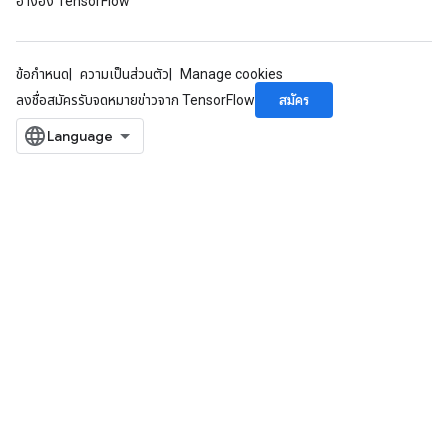
อ้างอิง TensorFlow
rs
eters
ข้อกำหนด
ความเป็นส่วนตัว
Manage cookies
ntumParameters
สมัคร
ลงชื่อสมัครรับจดหมายข่าวจาก TensorFlow
ters
ropParameters
s
atorParameters
ghtParameters
meters
adParameters
rameters
eters
ientDescentParameters