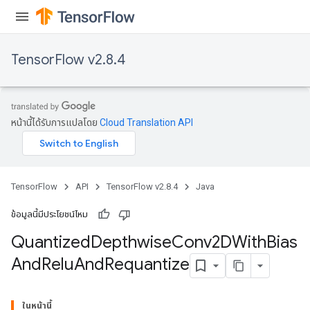
TensorFlow v2.8.4
ize
หน้านี้ได้รับการแปลโดย
Cloud Translation API
Requantize
ize
TensorFlow
API
TensorFlow v2.8.4
Java
AndReluAndRequantize
u
ข้อมูลนี้มีประโยชน์ไหม
uAndRequantize
Quantized
Depthwise
Conv2DWith
Bias
And
Relu
And
Requantize
AndRelu
AndReluAndRequantize
ในหน้านี้