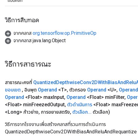
แบบคงที่
วิธีการสืบทอด
จากคลาส
org.tensorflow.op.PrimitiveOp
จากคลาส java.lang.Object
วิธีการสาธารณะ
สาธารณะคงที่
Quantized
Depthwise
Conv2DWith
Bias
And
Relu
ขอบเขต
,
อินพุต
Operand
<T>
,
ตัวกรอง
Operand
<U>
,
Operand
Operand
<Float> max
Input
,
Operand
<Float> min
Filter
,
Oper
<Float> min
Freezed
Output
,
ตัวดำเนินการ
<Float> max
Freeze
<Long> ก้าวย่าง
,
การขยายสตริง
,
ตัวเลือก
.
.
.
ตัวเลือก)
วิธีการจากโรงงานเพื่อสร้างคลาสที่รวมการดำเนินการ
QuantizedDepthwiseConv2DWithBiasAndReluAndRequantize 