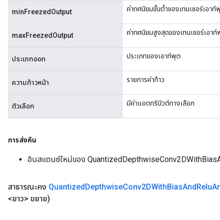
ค่าทศนิยมขั้นต่ำของเทนเซอร์เอาท์พ
minFreezedOutput
m
ค่าทศนิยมสูงสุดของเทนเซอร์เอาท์
maxFreezedOutput
ประเภทของเอาท์พุต
ประเภทออก
rs
eters
รายการค่าก้าว
ความก้าวหน้า
ntumParameters
ters
มีค่าแอตทริบิวต์ทางเลือก
ตัวเลือก
ropParameters
s
atorParameters
การส่งคืน
ghtParameters
อินสแตนซ์ใหม่ของ QuantizedDepthwiseConv2DWithBias
meters
adParameters
rameters
สาธารณะคง
Quantized
Depthwise
Conv2DWith
Bias
And
Relu
A
eters
<ยาว> ขยาย)
ientDescentParameters