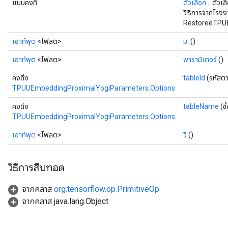
แบบคงที่
ตัวเลือก...
ตัวเล
วิธีการจากโรงง
RestoreeTPUE
เอาท์พุต
<โฟลต>
ม.
()
เอาท์พุต
<โฟลต>
พารามิเตอร์
()
คงดึง
tableId
(รหัสต
TPUUEmbeddingProximalYogiParameters.Options
คงดึง
tableName
(ชื
TPUUEmbeddingProximalYogiParameters.Options
เอาท์พุต
<โฟลต>
วี
()
วิธีการสืบทอด
จากคลาส
org.tensorflow.op.PrimitiveOp
จากคลาส java.lang.Object