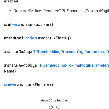
การส่งคืน
อินสแตนซ์ใหม่ของ RestoreeTPUEmbeddingProximalYogi
เอาท์
พุท
สาธารณะ <ลอย>
m
()
พารามิเตอร์
เอาต์พุต
สาธารณะ <Float>
()
สาธารณะดึงข้อมูล
TPUembedding
Proximal
Yogi
Parameters
.
O
สาธารณะคงดึงข้อมูล
TPUembedding
Proximal
Yogi
Parameter
Name)
เอาท์พุท
สาธารณะ <Float>
v
()
ข้อมูลนี้มีประโยชน์ไหม