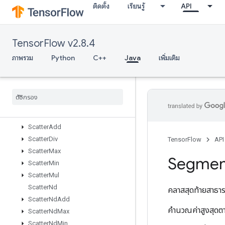
ติดตั้ง
เรียนรู้
API
RiscSub
RiscTranspose
RiscTriangularSolve
TensorFlow v2.8.4
RiscUnary
RngReadAndSkip
ภาพรวม
Python
C++
Java
เพิ่มเติม
RngSkip
Roll
Sampling
Dataset
Scale
And
Translate
Scale
And
Translate
Grad
Scatter
Add
Scatter
Div
TensorFlow
API
Scatter
Max
Segmen
Scatter
Min
Scatter
Mul
Scatter
Nd
คลาสสุดท้ายสาธ
Scatter
Nd
Add
คำนวณค่าสูงสุดต
Scatter
Nd
Max
Scatter
Nd
Min