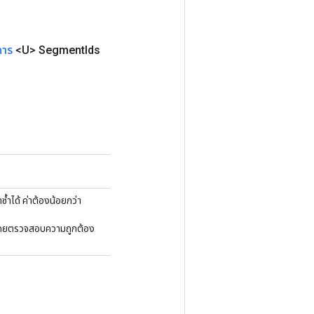
การ
<U> Segment
Ids
้ำได้ ค่าต้องน้อยกว่า
่เคยตรวจสอบความถูกต้อง