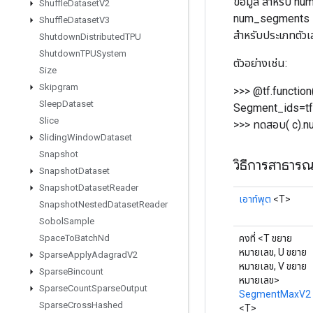
ข้อมูล สำหรับ nu
Shuffle
Dataset
V2
num_segments ที่ม
Shuffle
Dataset
V3
สำหรับประเภทตัวเล
Shutdown
Distributed
TPU
Shutdown
TPUSystem
ตัวอย่างเช่น:
Size
Skipgram
>>> @tf.function
Sleep
Dataset
Segment_ids=tf.co
Slice
>>> ทดสอบ( c).nump
Sliding
Window
Dataset
Snapshot
วิธีการสาธาร
Snapshot
Dataset
Snapshot
Dataset
Reader
เอาท์พุต
<T>
Snapshot
Nested
Dataset
Reader
Sobol
Sample
คงที่ <T ขยาย
Space
To
Batch
Nd
หมายเลข, U ขยาย
Sparse
Apply
Adagrad
V2
หมายเลข, V ขยาย
Sparse
Bincount
หมายเลข>
Sparse
Count
Sparse
Output
SegmentMaxV2
Sparse
Cross
Hashed
<T>