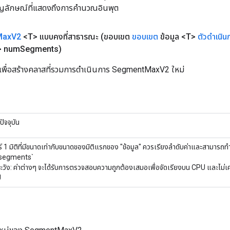
ัญลักษณ์ที่แสดงถึงการคำนวณอินพุต
Max
V2
<T> แบบคงที่สาธารณะ
(ขอบเขต
ขอบเขต
ข้อมูล <T>
ตัวดำเนิน
> num
Segments)
นเพื่อสร้างคลาสที่รวมการดำเนินการ SegmentMaxV2 ใหม่
ัจจุบัน
์ 1 มิติที่มีขนาดเท่ากับขนาดของมิติแรกของ "ข้อมูล" ควรเรียงลำดับค่าและสามารถทำซ
segments`
ะวัง: ค่าต่างๆ จะได้รับการตรวจสอบความถูกต้องเสมอเพื่อจัดเรียงบน CPU และไม
U