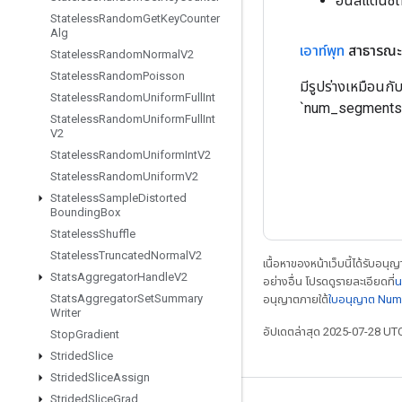
อินสแตนซ์
Stateless
Random
Get
Key
Counter
Alg
เอาท์พุท
สาธารณะ
Stateless
Random
Normal
V2
Stateless
Random
Poisson
มีรูปร่างเหมือนกั
Stateless
Random
Uniform
Full
Int
`num_segments
Stateless
Random
Uniform
Full
Int
V2
Stateless
Random
Uniform
Int
V2
Stateless
Random
Uniform
V2
Stateless
Sample
Distorted
Bounding
Box
Stateless
Shuffle
Stateless
Truncated
Normal
V2
เนื้อหาของหน้าเว็บนี้ได้รับอนุ
Stats
Aggregator
Handle
V2
อย่างอื่น โปรดดูรายละเอียดที่
น
Stats
Aggregator
Set
Summary
อนุญาตภายใต้
ใบอนุญาต Num
Writer
อัปเดตล่าสุด 2025-07-28 UT
Stop
Gradient
Strided
Slice
Strided
Slice
Assign
Strided
Slice
Grad