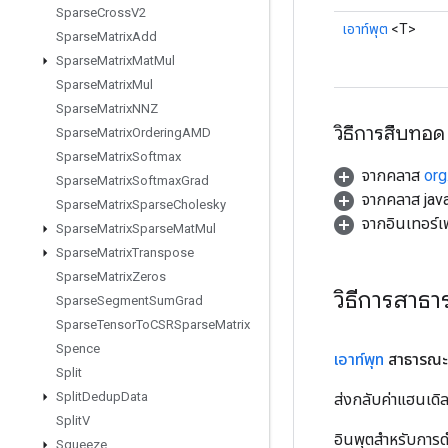
Sparse
Cross
V2
เอาท์พุต
<T>
Sparse
Matrix
Add
Sparse
Matrix
Mat
Mul
Sparse
Matrix
Mul
Sparse
Matrix
NNZ
วิธีการสืบทอด
Sparse
Matrix
Ordering
AMD
Sparse
Matrix
Softmax
จากคลาส
org
Sparse
Matrix
Softmax
Grad
จากคลาส java
Sparse
Matrix
Sparse
Cholesky
จากอินเทอร์
Sparse
Matrix
Sparse
Mat
Mul
Sparse
Matrix
Transpose
Sparse
Matrix
Zeros
วิธีการสาธ
Sparse
Segment
Sum
Grad
Sparse
Tensor
To
CSRSparse
Matrix
Spence
เอาท์พุท
สาธารณะ
Split
Split
Dedup
Data
ส่งกลับค่าแฮนเด
Split
V
อินพุตสำหรับการดำ
Squeeze