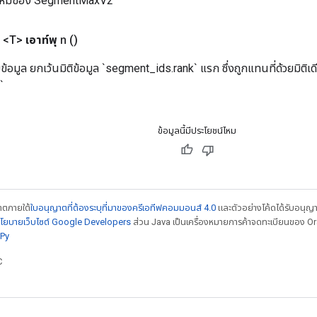
ใหม่ของ SegmentMaxV2
 <T>
เอาท์พุ
ท
()
บข้อมูล ยกเว้นมิติข้อมูล `segment_ids.rank` แรก ซึ่งถูกแทนที่ด้วยมิติเด
`
ข้อมูลนี้มีประโยชน์ไหม
ญาตภายใต้
ใบอนุญาตที่ต้องระบุที่มาของครีเอทีฟคอมมอนส์ 4.0
และตัวอย่างโค้ดได้รับอนุญ
โยบายเว็บไซต์ Google Developers
ส่วน Java เป็นเครื่องหมายการค้าจดทะเบียนของ Orac
Py
C