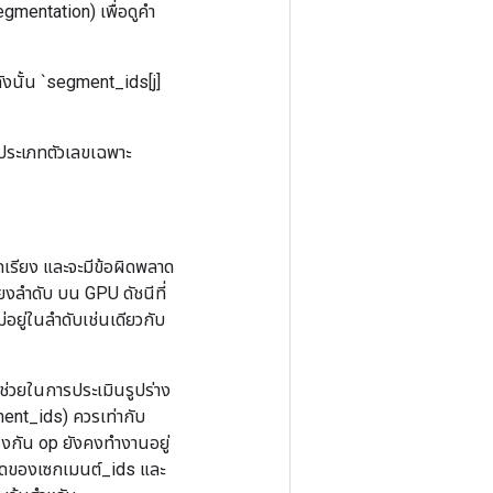
gmentation) เพื่อดูคำ
ดังนั้น `segment_ids[j]
ับประเภทตัวเลขเฉพาะ
เรียง และจะมีข้อผิดพลาด
เรียงลำดับ บน GPU ดัชนีที่
ม่อยู่ในลำดับเช่นเดียวกับ
ช่วยในการประเมินรูปร่าง
nt_ids) ควรเท่ากับ
กัน op ยังคงทำงานอยู่
าดของเซกเมนต์_ids และ