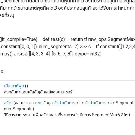
m_segments ที่น้อยกว่าขนาดเอาต์พุตที่คาดไว้ องค์ประกอบสุดท้ายจะถูกล
ากกว่าขนาดเอาต์พุตที่คาดไว้ องค์ประกอบสุดท้ายจะได้รับการกำหนดค่าที่เล
ขที่ระบุ
(jit_compile=True) ... def test(c): ... return tf.raw_ops.SegmentM
nstant([0, 0, 1]), num_segments=2) >>> c = tf.constant([[1,2,3,4], [4
y() อาร์เรย์([[4, 3, 3, 4], [5, 6, 7, 8]], dtype=int32)
ณะ
เป็นเอาท์พุต
()
ส่งกลับค่าแฮนเดิลสัญลักษณ์ของเทนเซอร์
สร้าง
(ขอบเขต
ขอบเขต
ข้อมูล
ตัวดำเนินการ
<T>
ตัวดำเนินการ
<U> Segment
numSegments)
วิธีการจากโรงงานเพื่อสร้างคลาสที่รวมการดำเนินการ SegmentMaxV2 ใหม่