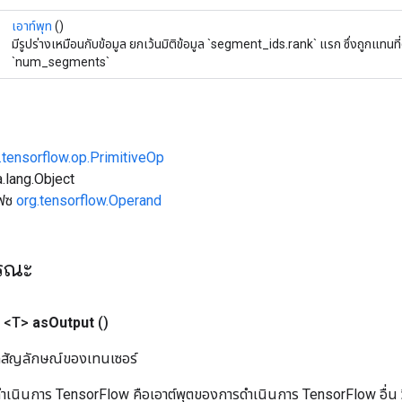
เอาท์พุท
()
มีรูปร่างเหมือนกับข้อมูล ยกเว้นมิติข้อมูล `segment_ids.rank` แรก ซึ่งถูกแทนที่ด
`num_segments`
.tensorflow.op.PrimitiveOp
.lang.Object
เฟซ
org.tensorflow.Operand
ารณะ
 <T>
as
Output
()
ิลสัญลักษณ์ของเทนเซอร์
เนินการ TensorFlow คือเอาต์พุตของการดำเนินการ TensorFlow อื่น วิธี