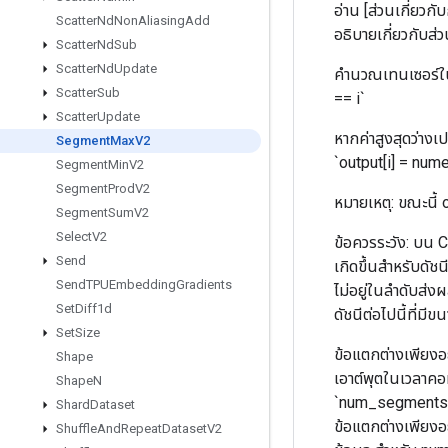
อ่าน [ส่วนเกี่ยว
Scatter
Nd
Non
Aliasing
Add
อธิบายเกี่ยวกับส่
Scatter
Nd
Sub
Scatter
Nd
Update
คำนวณเทนเซอร์ในลั
Scatter
Sub
== i`
Scatter
Update
หากค่าสูงสุดว่างเ
Segment
Max
V2
`output[i] = nume
Segment
Min
V2
Segment
Prod
V2
หมายเหตุ: ขณะนี้ 
Segment
Sum
V2
Select
V2
ข้อควรระวัง: บน 
Send
เกิดขึ้นสำหรับดัชนี
Send
TPUEmbedding
Gradients
ไม่อยู่ในลำดับส่งผ
Set
Diff1d
ดัชนีต่อไปนี้ที่มีข
Set
Size
ข้อแตกต่างเพียงอ
Shape
เอาต์พุตในเวลาค
Shape
N
`num_segments` 
Shard
Dataset
ข้อแตกต่างเพียง
Shuffle
And
Repeat
Dataset
V2