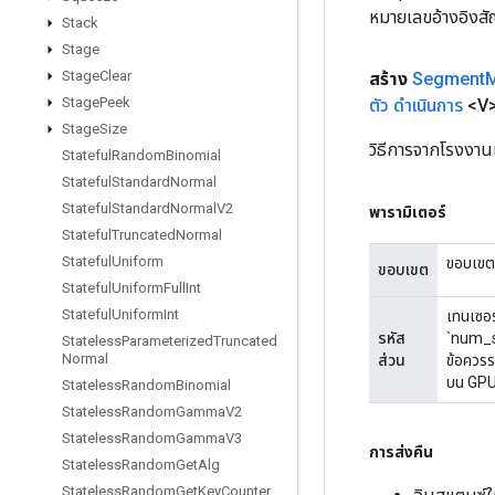
หมายเลขอ้างอิงส
Stack
Stage
Stage
Clear
สร้าง
Segment
Stage
Peek
ตัว
ดำเนินการ
<V
Stage
Size
วิธีการจากโรงงา
Stateful
Random
Binomial
Stateful
Standard
Normal
Stateful
Standard
Normal
V2
พารามิเตอร์
Stateful
Truncated
Normal
Stateful
Uniform
ขอบเขตป
ขอบเขต
Stateful
Uniform
Full
Int
Stateful
Uniform
Int
เทนเซอร
รหัส
`num_
Stateless
Parameterized
Truncated
Normal
ส่วน
ข้อควรร
บน GP
Stateless
Random
Binomial
Stateless
Random
Gamma
V2
Stateless
Random
Gamma
V3
การส่งคืน
Stateless
Random
Get
Alg
Stateless
Random
Get
Key
Counter