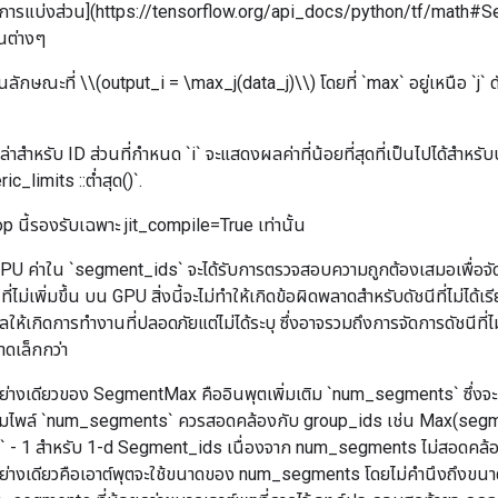
กับการแบ่งส่วน](https://tensorflow.org/api_docs/python/tf/math#Se
วนต่างๆ
กษณะที่ \\(output_i = \max_j(data_j)\\) โดยที่ `max` อยู่เหนือ `j` 
ปล่าสำหรับ ID ส่วนที่กำหนด `i` จะแสดงผลค่าที่น้อยที่สุดที่เป็นไปได้สำหร
ric_limits
::ต่ำสุด()`.
op นี้รองรับเฉพาะ jit_compile=True เท่านั้น
CPU ค่าใน `segment_ids` จะได้รับการตรวจสอบความถูกต้องเสมอเพื่อจัด
ที่ไม่เพิ่มขึ้น บน GPU สิ่งนี้จะไม่ทำให้เกิดข้อผิดพลาดสำหรับดัชนีที่ไม่ได้
ลให้เกิดการทำงานที่ปลอดภัยแต่ไม่ได้ระบุ ซึ่งอาจรวมถึงการจัดการดัชนีที่ไ
นาดเล็กกว่า
ย่างเดียวของ SegmentMax คืออินพุตเพิ่มเติม `num_segments` ซึ่งจะ
อมไพล์ `num_segments` ควรสอดคล้องกับ group_ids เช่น Max(segme
- 1 สำหรับ 1-d Segment_ids เนื่องจาก num_segments ไม่สอดคล้อง
อย่างเดียวคือเอาต์พุตจะใช้ขนาดของ num_segments โดยไม่คำนึงถึงขน