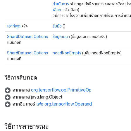
ดำเนินการ
<Long> ดัชนี รายการ<คลาส<?>> ประ
เลือก...
ตัวเลือก)
วิธีการจากโรงงานเพื่อสร้างคลาสที่รวมการดำเน
เอาท์พุต
<?>
รับมือ
()
ShardDataset.Options
ข้อมูลเมตา
(ข้อมูลเมตาของสตริง)
แบบคงที่
ShardDataset.Options
needNonEmpty
(บูลีน needNonEmpty)
แบบคงที่
วิธีการสืบทอด
จากคลาส
org.tensorflow.op.PrimitiveOp
จากคลาส java.lang.Object
จากอินเทอร์
เฟซ org.tensorflow.Operand
วิธีการสาธารณะ