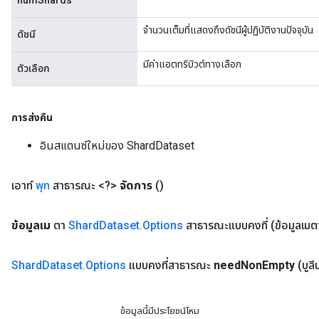
numShards
จำนวนเต็มที่แสดงถึงดัชนีผู้ปฏิบัติงานปัจจุบัน
ดัชนี
มีค่าแอตทริบิวต์ทางเลือก
ตัวเลือก
การส่งคืน
อินสแตนซ์ใหม่ของ ShardDataset
เอาท์
พุท
สาธารณะ <?>
จัดการ
()
x
ข้อมูลเม
ตา
Shard
Dataset
.
Options
สาธารณะแบบคงที่
(ข้อมูลเม
Shard
Dataset
.
Options
แบบคงที่สาธารณะ
need
Non
Empty
(บูล
ข้อมูลนี้มีประโยชน์ไหม