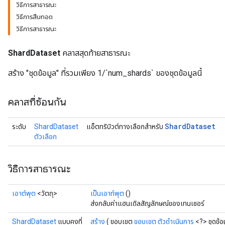
วิธีการสาธารณะ
วิธีการสืบทอด
วิธีการสาธารณะ
ShardDataset
คลาสสุดท้ายสาธารณะ
สร้าง "ชุดข้อมูล" ที่รวมเพียง 1/`num_shards` ของชุดข้อมูลนี้
คลาสที่ซ้อนกัน
Shard
Dataset
ระดับ
ShardDataset
แอ็ตทริบิวต์ทางเลือกสำหรับ
ตัวเลือก
วิธีการสาธารณะ
เอาต์พุต
<วัตถุ>
เป็นเอาท์พุต
()
ส่งกลับค่าแฮนเดิลสัญลักษณ์ของเทนเซอร์
ShardDataset
แบบคงที่
สร้าง
( ขอบเขต
ขอบเขต
ตัวดำเนินการ
<?> ชุดข้อ