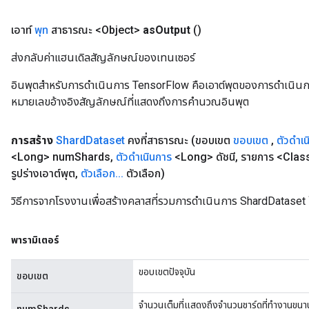
เอาท์
พุท
สาธารณะ <Object>
as
Output
()
ส่งกลับค่าแฮนเดิลสัญลักษณ์ของเทนเซอร์
อินพุตสำหรับการดำเนินการ TensorFlow คือเอาต์พุตของการดำเนินการ T
หมายเลขอ้างอิงสัญลักษณ์ที่แสดงถึงการคำนวณอินพุต
การสร้าง
Shard
Dataset
คงที่สาธารณะ
(ขอบเขต
ขอบเขต
,
ตัวดำเ
<Long> num
Shards
,
ตัวดำเนินการ
<Long> ดัชนี
,
รายการ <Class
รูปร่างเอาต์พุต
,
ตัวเลือก
.
.
.
ตัวเลือก)
วิธีการจากโรงงานเพื่อสร้างคลาสที่รวมการดำเนินการ ShardDataset 
พารามิเตอร์
ขอบเขตปัจจุบัน
ขอบเขต
จำนวนเต็มที่แสดงถึงจำนวนชาร์ดที่ทำงานขนา