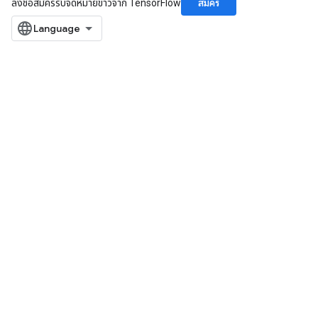
สมัคร
ลงชื่อสมัครรับจดหมายข่าวจาก TensorFlow