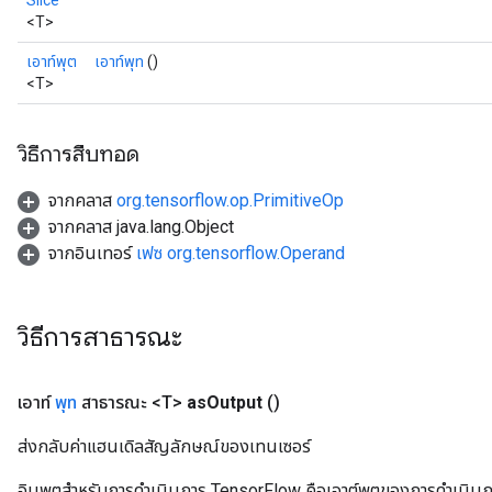
Slice
<T>
เอาท์พุต
เอาท์พุท
()
<T>
วิธีการสืบทอด
จากคลาส
org.tensorflow.op.PrimitiveOp
จากคลาส java.lang.Object
จากอินเทอร์
เฟซ org.tensorflow.Operand
วิธีการสาธารณะ
เอาท์
พุท
สาธารณะ <T>
as
Output
()
ส่งกลับค่าแฮนเดิลสัญลักษณ์ของเทนเซอร์
อินพุตสำหรับการดำเนินการ TensorFlow คือเอาต์พุตของการดำเนินการ T