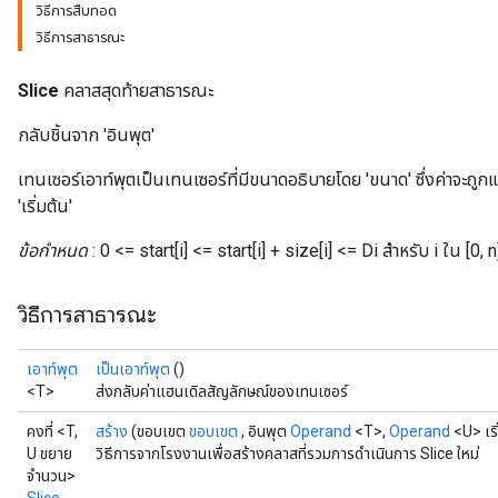
วิธีการสืบทอด
วิธีการสาธารณะ
Slice
คลาสสุดท้ายสาธารณะ
กลับชิ้นจาก 'อินพุต'
เทนเซอร์เอาท์พุตเป็นเทนเซอร์ที่มีขนาดอธิบายโดย 'ขนาด' ซึ่งค่าจะถูก
'เริ่มต้น'
ข้อกำหนด
: 0 <= start[i] <= start[i] + size[i] <= Di สำหรับ i ใน [0, n
วิธีการสาธารณะ
เอาท์พุต
เป็นเอาท์พุต
()
<T>
ส่งกลับค่าแฮนเดิลสัญลักษณ์ของเทนเซอร์
คงที่ <T,
สร้าง
(ขอบเขต
ขอบเขต
, อินพุต
Operand
<T>,
Operand
<U> เริ
U ขยาย
วิธีการจากโรงงานเพื่อสร้างคลาสที่รวมการดำเนินการ Slice ใหม่
จำนวน>