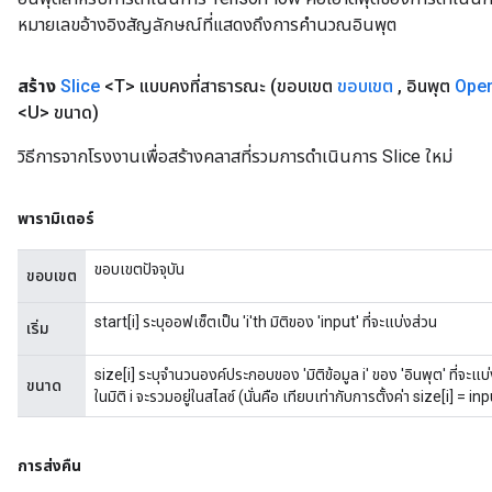
หมายเลขอ้างอิงสัญลักษณ์ที่แสดงถึงการคำนวณอินพุต
สร้าง
Slice
<T> แบบคงที่สาธารณะ
(ขอบเขต
ขอบเขต
,
อินพุต
Ope
<U> ขนาด)
วิธีการจากโรงงานเพื่อสร้างคลาสที่รวมการดำเนินการ Slice ใหม่
พารามิเตอร์
ขอบเขตปัจจุบัน
ขอบเขต
start[i] ระบุออฟเซ็ตเป็น 'i'th มิติของ 'input' ที่จะแบ่งส่วน
เริ่ม
size[i] ระบุจำนวนองค์ประกอบของ 'มิติข้อมูล i' ของ 'อินพุต' ที่จะแบ
ขนาด
ในมิติ i จะรวมอยู่ในสไลซ์ (นั่นคือ เทียบเท่ากับการตั้งค่า size[i] = 
การส่งคืน