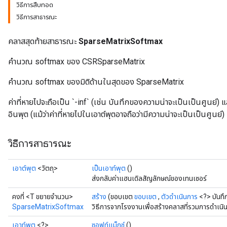
วิธีการสืบทอด
วิธีการสาธารณะ
คลาสสุดท้ายสาธารณะ
SparseMatrixSoftmax
คำนวณ softmax ของ CSRSparseMatrix
คำนวณ softmax ของมิติด้านในสุดของ SparseMatrix
ค่าที่หายไปจะถือเป็น `-inf` (เช่น บันทึกของความน่าจะเป็นเป็นศูนย์)
อินพุต (แม้ว่าค่าที่หายไปในเอาต์พุตอาจถือว่ามีความน่าจะเป็นเป็นศูนย์)
วิธีการสาธารณะ
เอาต์พุต
<วัตถุ>
เป็นเอาท์พุต
()
ส่งกลับค่าแฮนเดิลสัญลักษณ์ของเทนเซอร์
คงที่ <T ขยายจำนวน>
สร้าง
(ขอบเขต
ขอบเขต
,
ตัวดำเนินการ
<?> บันทึ
SparseMatrixSoftmax
วิธีการจากโรงงานเพื่อสร้างคลาสที่รวมการดำเ
เอาท์พุต
<?>
ซอฟท์แม็กซ์
()