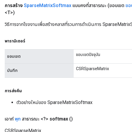
การสร้าง
Sparse
Matrix
Softmax
แบบคงที่สาธารณะ
(ขอบเขต
ขอ
<T>)
x
วิธีการจากโรงงานเพื่อสร้างคลาสที่รวมการดำเนินการ SparseMatrix
พารามิเตอร์
ขอบเขตปัจจุบัน
ขอบเขต
CSRSparseMatrix
บันทึก
การส่งคืน
ตัวอย่างใหม่ของ SparseMatrixSoftmax
เอาท์
พุท
สาธารณะ <?>
softmax
()
CSRSparseMatrix