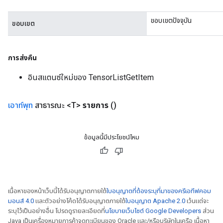
ขอบเขตปัจจุบัน
ขอบเขต
การส่งคืน
อินสแตนซ์ใหม่ของ TensorListGetItem
เอาท์พุท
สาธารณะ <T>
รายการ
()
ข้อมูลนี้มีประโยชน์ไหม
เนื้อหาของหน้าเว็บนี้ได้รับอนุญาตภายใต้
ใบอนุญาตที่ต้องระบุที่มาของครีเอทีฟคอม
มอนส์ 4.0
และตัวอย่างโค้ดได้รับอนุญาตภายใต้
ใบอนุญาต Apache 2.0
เว้นแต่จะ
ระบุไว้เป็นอย่างอื่น โปรดดูรายละเอียดที่
นโยบายเว็บไซต์ Google Developers
ส่วน
Java เป็นเครื่องหมายการค้าจดทะเบียนของ Oracle และ/หรือบริษัทในเครือ เนื้อหา