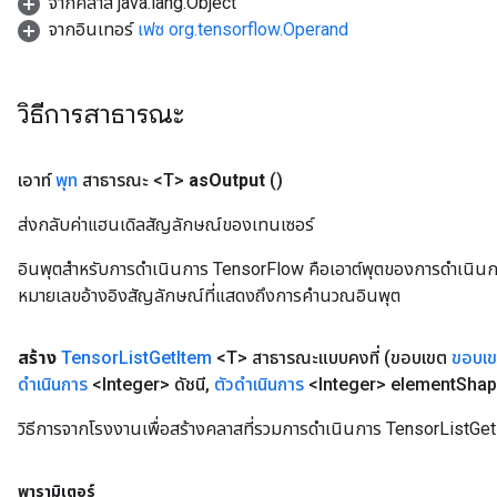
จากคลาส java.lang.Object
จากอินเทอร์
เฟซ org.tensorflow.Operand
วิธีการสาธารณะ
เอาท์
พุท
สาธารณะ <T>
as
Output
()
ส่งกลับค่าแฮนเดิลสัญลักษณ์ของเทนเซอร์
อินพุตสำหรับการดำเนินการ TensorFlow คือเอาต์พุตของการดำเนินการ T
หมายเลขอ้างอิงสัญลักษณ์ที่แสดงถึงการคำนวณอินพุต
สร้าง
Tensor
List
Get
Item
<T> สาธารณะแบบคงที่
(ขอบเขต
ขอบเ
ดำเนินการ
<Integer> ดัชนี
,
ตัวดำเนินการ
<Integer> element
Shap
วิธีการจากโรงงานเพื่อสร้างคลาสที่รวมการดำเนินการ TensorListGet
พารามิเตอร์