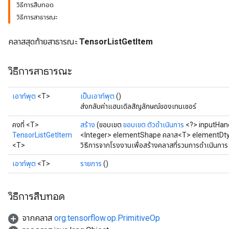
วิธีการสืบทอด
วิธีการสาธารณะ
คลาสสุดท้ายสาธารณะ
TensorListGetItem
วิธีการสาธารณะ
เอาท์พุต
<T>
เป็นเอาท์พุต
()
ส่งกลับค่าแฮนเดิลสัญลักษณ์ของเทนเซอร์
คงที่ <T>
สร้าง
(ขอบเขต
ขอบเขต
ตัวดำเนินการ
<?> inputHan
TensorListGetItem
<Integer> elementShape คลาส<T> elementDt
<T>
วิธีการจากโรงงานเพื่อสร้างคลาสที่รวมการดำเนินกา
เอาท์พุต
<T>
รายการ
()
วิธีการสืบทอด
จากคลาส
org.tensorflow.op.PrimitiveOp