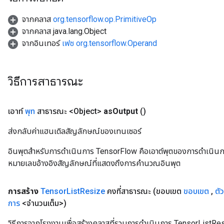
จากคลาส
org.tensorflow.op.PrimitiveOp
จากคลาส java.lang.Object
จากอินเทอร์
เฟซ org.tensorflow.Operand
วิธีการสาธารณะ
เอาท์
พุท
สาธารณะ <Object>
as
Output
()
ส่งกลับค่าแฮนเดิลสัญลักษณ์ของเทนเซอร์
อินพุตสำหรับการดำเนินการ TensorFlow คือเอาต์พุตของการดำเนินการ T
หมายเลขอ้างอิงสัญลักษณ์ที่แสดงถึงการคำนวณอินพุต
การสร้าง
Tensor
List
Resize
คงที่สาธารณะ
(ขอบเขต
ขอบเขต
,
ตั
การ
<จำนวนเต็ม>)
วิธีการจากโรงงานเพื่อสร้างคลาสที่รวมการดำเนินการ TensorListRes