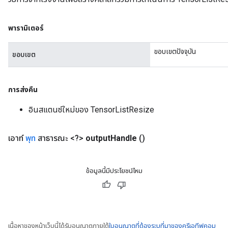
พารามิเตอร์
ขอบเขตปัจจุบัน
ขอบเขต
การส่งคืน
อินสแตนซ์ใหม่ของ TensorListResize
เอาท์
พุท
สาธารณะ <?>
output
Handle
()
ข้อมูลนี้มีประโยชน์ไหม
เนื้อหาของหน้าเว็บนี้ได้รับอนุญาตภายใต้
ใบอนุญาตที่ต้องระบุที่มาของครีเอทีฟคอม